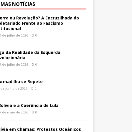
IMAS NOTÍCIAS
erra ou Revolução? A Encruzilhada do
oletariado Frente ao Fascismo
stitucional
0 de julho de 2026
0
ga da Realidade da Esquerda
volucionária
9 de julho de 2026
0
Armadilha se Repete
 de junho de 2026
0
Bolívia e a Coerência de Lula
7 de maio de 2026
0
lívia em Chamas: Protestos Oceânicos