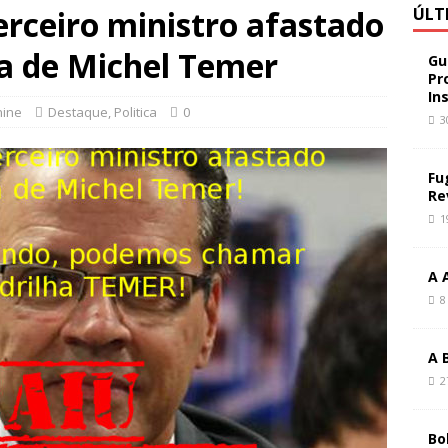
erceiro ministro afastado
ÚLT
ta de Michel Temer
Gu
Pr
In
nine
Destaque
,
Politica
0
3
Fu
Re
1
A 
8
A 
2
Bo