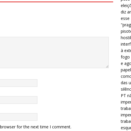
eleiç
diz a
esse
"prag
pisot
hosti
inter
à ext
fogo 
e ago
papel
como 
das u
silên
PT nã
imper
traba
imper
traba
 browser for the next time I comment.
esque