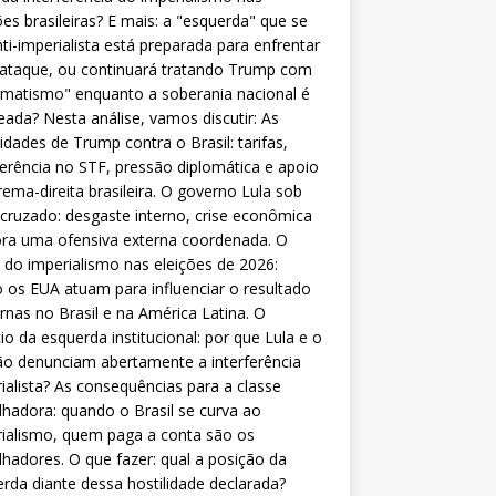
ões brasileiras? E mais: a "esquerda" que se
nti-imperialista está preparada para enfrentar
 ataque, ou continuará tratando Trump com
matismo" enquanto a soberania nacional é
eada? Nesta análise, vamos discutir: As
lidades de Trump contra o Brasil: tarifas,
ferência no STF, pressão diplomática e apoio
rema-direita brasileira. O governo Lula sob
cruzado: desgaste interno, crise econômica
ra uma ofensiva externa coordenada. O
 do imperialismo nas eleições de 2026:
os EUA atuam para influenciar o resultado
rnas no Brasil e na América Latina. O
cio da esquerda institucional: por que Lula e o
o denunciam abertamente a interferência
ialista? As consequências para a classe
lhadora: quando o Brasil se curva ao
ialismo, quem paga a conta são os
lhadores. O que fazer: qual a posição da
rda diante dessa hostilidade declarada?