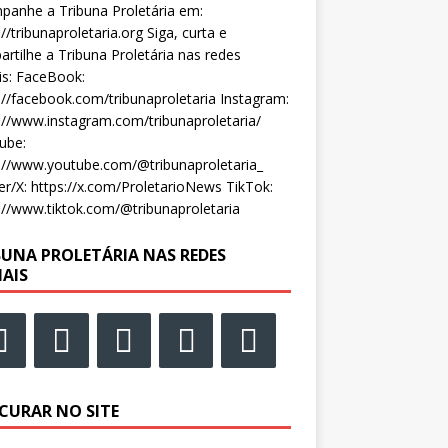
anhe a Tribuna Proletária em:
://tribunaproletaria.org Siga, curta e
rtilhe a Tribuna Proletária nas redes
is: FaceBook:
://facebook.com/tribunaproletaria Instagram:
://www.instagram.com/tribunaproletaria/
ube:
://www.youtube.com/@tribunaproletaria_
er/X: https://x.com/ProletarioNews TikTok:
://www.tiktok.com/@tribunaproletaria
BUNA PROLETÁRIA NAS REDES
IAIS
CURAR NO SITE