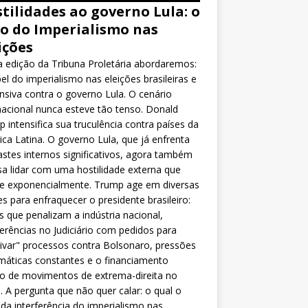
tilidades ao governo Lula: o
o do Imperialismo nas
ições
 edição da Tribuna Proletária abordaremos:
el do imperialismo nas eleições brasileiras e
nsiva contra o governo Lula. O cenário
nacional nunca esteve tão tenso. Donald
 intensifica sua truculência contra países da
ca Latina. O governo Lula, que já enfrenta
stes internos significativos, agora também
sa lidar com uma hostilidade externa que
ce exponencialmente. Trump age em diversas
es para enfraquecer o presidente brasileiro:
as que penalizam a indústria nacional,
ferências no Judiciário com pedidos para
ivar" processos contra Bolsonaro, pressões
máticas constantes e o financiamento
o de movimentos de extrema-direita no
l. A pergunta que não quer calar: o qual o
da interferência do imperialismo nas