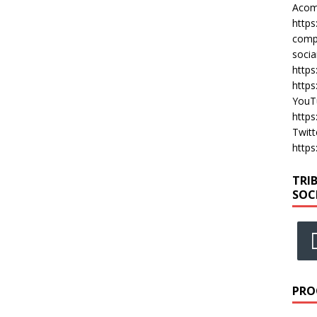
Acomp
https
compa
socia
https
https
YouT
https
Twitt
https
TRI
SOC
PRO