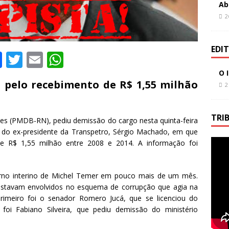
Ab
2
EDI
F
T
E
W
a
w
m
h
O 
o pelo recebimento de R$ 1,55 milhão
2
c
it
ai
at
e
te
l
s
TRI
b
r
A
es (PMDB-RN), pediu demissão do cargo nesta quinta-feira
 do ex-presidente da Transpetro, Sérgio Machado, em que
o
p
 de R$ 1,55 milhão entre 2008 e 2014. A informação foi
o
p
k
verno interino de Michel Temer em pouco mais de um mês.
estavam envolvidos no esquema de corrupção que agia na
primeiro foi o senador Romero Jucá, que se licenciou do
foi Fabiano Silveira, que pediu demissão do ministério