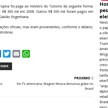
Hos
opina foi paga ao ministro do Turismo da seguinte forma:
pes
e R$ 300 mil em 2008. Outros R$ 500 mil foram pagos em
ele
 Galvão Engenharia.
Nesta
ções oficiais, mas eram provenientes, conforme o delator,
o pap
etrobras.
a ofe
inter
Trump
Améri
F
T
E
W
desga
a
w
m
h
preci
cres
c
it
ai
at
TEMER
frent
e
te
l
s
tarif
PRÓXIMO
inter
b
r
A
to
Em TV americana, Wagner Moura denuncia golpe no
"arqu
Brasil
o
p
diplo
velad
o
p
Brasi
k
peso 