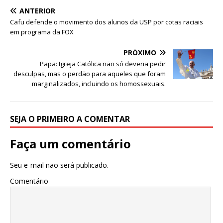
e
te
l
s
ANTERIOR
b
r
A
Cafu defende o movimento dos alunos da USP por cotas raciais
em programa da FOX
o
p
o
p
PRÓXIMO
Papa: Igreja Católica não só deveria pedir
k
desculpas, mas o perdão para aqueles que foram
marginalizados, incluindo os homossexuais.
SEJA O PRIMEIRO A COMENTAR
Faça um comentário
Seu e-mail não será publicado.
Comentário