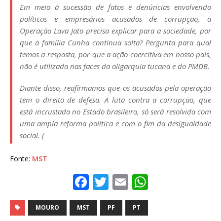
Em meio à sucessão de fatos e denúncias envolvendo
políticos e empresários acusados de corrupção, a
Operação Lava Jato precisa explicar para a sociedade, por
que a família Cunha continua solta? Pergunta para qual
temos a resposta, por que a ação coercitiva em nosso país,
não é utilizada nas faces da oligarquia tucana e do PMDB.
Diante disso, reafirmamos que os acusados pela operação
tem o direito de defesa. A luta contra a corrupção, que
está incrustada no Estado brasileiro, só será resolvida com
uma ampla reforma política e com o fim da desigualdade
social. (
Fonte:
MST
F
T
E
W
a
w
m
h
c
it
ai
at
MOURO
MST
PF
PT