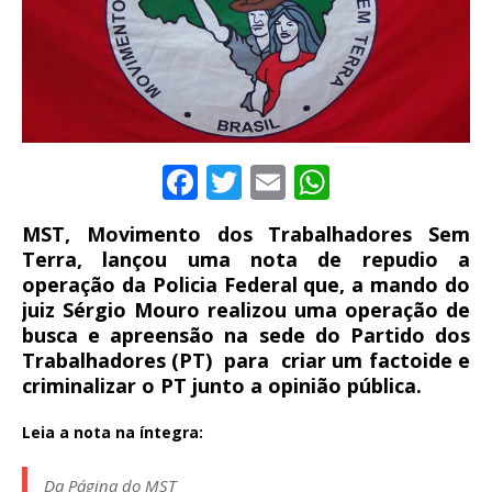
F
T
E
W
a
w
m
h
MST, Movimento dos Trabalhadores Sem
c
it
ai
at
Terra, lançou uma nota de repudio a
e
te
l
s
operação da Policia Federal que, a mando do
juiz Sérgio Mouro realizou uma operação de
b
r
A
busca e apreensão na sede do Partido dos
o
p
Trabalhadores (PT) para criar um factoide e
o
p
criminalizar o PT junto a opinião pública.
k
Leia a nota na íntegra:
Da Página do MST