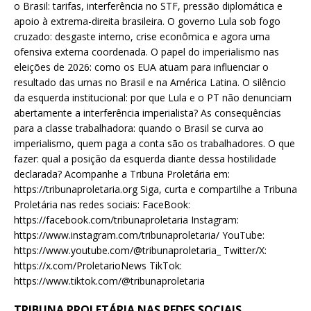
o Brasil: tarifas, interferência no STF, pressão diplomática e
apoio à extrema-direita brasileira. O governo Lula sob fogo
cruzado: desgaste interno, crise econômica e agora uma
ofensiva externa coordenada. O papel do imperialismo nas
eleições de 2026: como os EUA atuam para influenciar o
resultado das urnas no Brasil e na América Latina. O silêncio
da esquerda institucional: por que Lula e o PT não denunciam
abertamente a interferência imperialista? As consequências
para a classe trabalhadora: quando o Brasil se curva ao
imperialismo, quem paga a conta são os trabalhadores. O que
fazer: qual a posição da esquerda diante dessa hostilidade
declarada? Acompanhe a Tribuna Proletária em:
https://tribunaproletaria.org Siga, curta e compartilhe a Tribuna
Proletária nas redes sociais: FaceBook:
https://facebook.com/tribunaproletaria Instagram:
https://www.instagram.com/tribunaproletaria/ YouTube:
https://www.youtube.com/@tribunaproletaria_ Twitter/X:
https://x.com/ProletarioNews TikTok:
https://www.tiktok.com/@tribunaproletaria
TRIBUNA PROLETÁRIA NAS REDES SOCIAIS