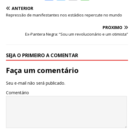
a
w
m
h
ANTERIOR
c
it
ai
at
Repressão de manifestantes nos estádios repercute no mundo
e
te
l
s
PRÓXIMO
b
r
A
Ex-Pantera Negra: “Sou um revolucionário e um otimista”
o
p
o
p
SEJA O PRIMEIRO A COMENTAR
k
Faça um comentário
Seu e-mail não será publicado.
Comentário