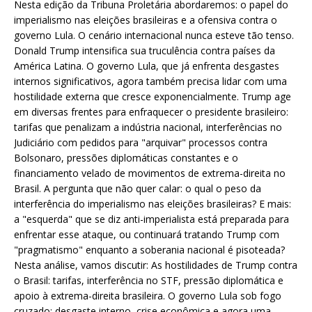
Nesta edição da Tribuna Proletária abordaremos: o papel do
imperialismo nas eleições brasileiras e a ofensiva contra o
governo Lula. O cenário internacional nunca esteve tão tenso.
Donald Trump intensifica sua truculência contra países da
América Latina. O governo Lula, que já enfrenta desgastes
internos significativos, agora também precisa lidar com uma
hostilidade externa que cresce exponencialmente. Trump age
em diversas frentes para enfraquecer o presidente brasileiro:
tarifas que penalizam a indústria nacional, interferências no
Judiciário com pedidos para "arquivar" processos contra
Bolsonaro, pressões diplomáticas constantes e o
financiamento velado de movimentos de extrema-direita no
Brasil. A pergunta que não quer calar: o qual o peso da
interferência do imperialismo nas eleições brasileiras? E mais:
a "esquerda" que se diz anti-imperialista está preparada para
enfrentar esse ataque, ou continuará tratando Trump com
"pragmatismo" enquanto a soberania nacional é pisoteada?
Nesta análise, vamos discutir: As hostilidades de Trump contra
o Brasil: tarifas, interferência no STF, pressão diplomática e
apoio à extrema-direita brasileira. O governo Lula sob fogo
cruzado: desgaste interno, crise econômica e agora uma