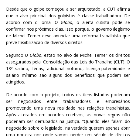
e
te
l
s
Desde que o golpe começou a ser arquitetado, a CUT afirma
b
r
A
que o alvo principal dos golpistas é classe trabalhadora. De
o
p
acordo com o jornal
O Globo
, o alerta cutista pode se
confirmar nos próximos dias. Isso porque, o governo ilegítimo
o
p
de Michel Temer deve anunciar uma reforma trabalhista que
k
prevê flexibilização de diversos direitos.
Segundo
O Globo
, estão no alvo de Michel Temer os direitos
assegurados pela Consolidação das Leis do Trabalho (CLT). O
13º salário, férias, adicional noturno, licença-paternidade e
salário mínimo são alguns dos benefícios que podem ser
atingidos.
De acordo com o projeto, todos os itens listados poderiam
ser negociados entre trabalhadores e empresários
promovendo uma nova realidade nas relações trabalhistas.
Após alterados em acordos coletivos, as novas regras não
poderiam ser derrubados na Justiça. “Quando eles falam do
negociado sobre o legislado, na verdade querem apenas abrir
uma porteira por onde vamos perder um século de direitos