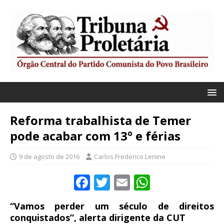
Reforma trabalhista de Temer
pode acabar com 13º e férias
9 de agosto de 2016
Carlos Frederico Lenine
F
T
E
W
a
w
m
h
“Vamos perder um século de direitos
c
it
ai
at
conquistados”, alerta dirigente da CUT