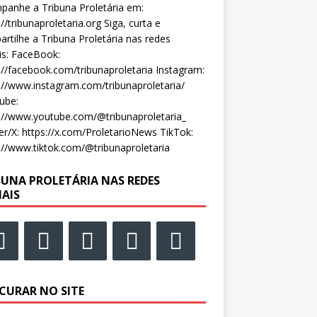
anhe a Tribuna Proletária em:
://tribunaproletaria.org Siga, curta e
rtilhe a Tribuna Proletária nas redes
is: FaceBook:
://facebook.com/tribunaproletaria Instagram:
://www.instagram.com/tribunaproletaria/
ube:
://www.youtube.com/@tribunaproletaria_
er/X: https://x.com/ProletarioNews TikTok:
://www.tiktok.com/@tribunaproletaria
BUNA PROLETÁRIA NAS REDES
IAIS
CURAR NO SITE