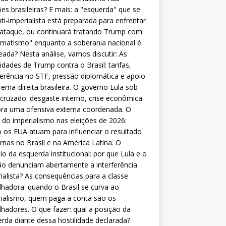
ões brasileiras? E mais: a "esquerda" que se
nti-imperialista está preparada para enfrentar
 ataque, ou continuará tratando Trump com
matismo" enquanto a soberania nacional é
eada? Nesta análise, vamos discutir: As
lidades de Trump contra o Brasil: tarifas,
ferência no STF, pressão diplomática e apoio
rema-direita brasileira. O governo Lula sob
cruzado: desgaste interno, crise econômica
ra uma ofensiva externa coordenada. O
 do imperialismo nas eleições de 2026:
os EUA atuam para influenciar o resultado
rnas no Brasil e na América Latina. O
cio da esquerda institucional: por que Lula e o
o denunciam abertamente a interferência
ialista? As consequências para a classe
lhadora: quando o Brasil se curva ao
ialismo, quem paga a conta são os
lhadores. O que fazer: qual a posição da
rda diante dessa hostilidade declarada?