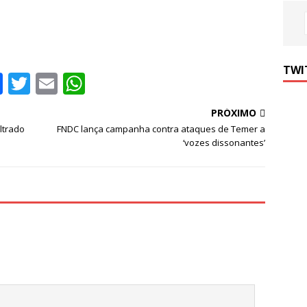
TWI
F
T
E
W
a
w
m
h
PRÓXIMO
c
it
ai
at
ltrado
FNDC lança campanha contra ataques de Temer a
e
te
l
s
‘vozes dissonantes’
b
r
A
o
p
o
p
k