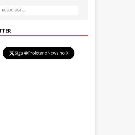
TTER
Siga @ProletarioNews no X