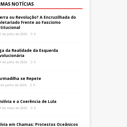
IMAS NOTÍCIAS
erra ou Revolução? A Encruzilhada do
oletariado Frente ao Fascismo
stitucional
0 de julho de 2026
0
ga da Realidade da Esquerda
volucionária
9 de julho de 2026
0
Armadilha se Repete
 de junho de 2026
0
Bolívia e a Coerência de Lula
7 de maio de 2026
0
lívia em Chamas: Protestos Oceânicos