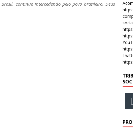
Acomp
Brasil, continue intercedendo pelo povo brasileiro. Deus
https
compa
socia
https
https
YouT
https
Twitt
https
TRI
SOC
PRO