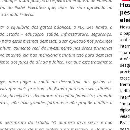
, manifesta sua posição a respeito da Proposta de Emenda
Hos
oria do Poder Executivo que, após ter sido aprovada na
pes
no Senado Federal.
ele
Nesta
r o equilíbrio dos gastos públicos, a PEC 241 limita, a
o pap
do Estado – educação, saúde, infraestrutura, segurança,
a ofe
o para essas mesmas despesas, a ser aplicado nos próximos
inter
 nenhum aumento real de investimento nas áreas primárias
Trump
 No entanto, ela não menciona nenhum teto para despesas
Améri
ento dos juros da dívida pública. Por que esse tratamento
desga
preci
cres
lege, para pagar a conta do descontrole dos gastos, os
frent
ueles que mais precisam do Estado para que seus direitos
tarif
isso, beneficia os detentores do capital financeiro, quando
inter
uros, não taxa grandes fortunas e não propõe auditar a
"arqu
diplo
velad
 detrimento do Estado. “O dinheiro deve servir e não
Brasi
peso 
Diante do risco de uma idolatria do mercado, a Doutrina