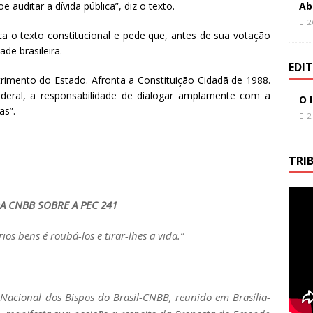
 auditar a dívida pública”, diz o texto.
Ab
2
ca o texto constitucional e pede que, antes de sua votação
de brasileira.
EDI
imento do Estado. Afronta a Constituição Cidadã de 1988.
eral, a responsabilidade de dialogar amplamente com a
O 
as”.
2
TRI
A CNBB SOBRE A PEC 241
os bens é roubá-los e tirar-lhes a vida.”
acional dos Bispos do Brasil-CNBB, reunido em Brasília-