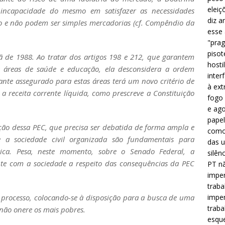
eleiç
a incapacidade do mesmo em satisfazer as necessidades
diz a
o e não podem ser simples mercadorias (cf. Compêndio da
esse
"prag
pisot
ã de 1988. Ao tratar dos artigos 198 e 212, que garantem
hosti
 áreas de saúde e educação, ela desconsidera a ordem
inter
tante assegurado para estas áreas terá um novo critério de
à ext
 a receita corrente líquida, como prescreve a Constituição
fogo 
e ago
papel
ção dessa PEC, que precisa ser debatida de forma ampla e
como 
e a sociedade civil organizada são fundamentais para
das u
tica. Pesa, neste momento, sobre o Senado Federal, a
silên
te com a sociedade a respeito das consequências da PEC
PT nã
imper
traba
imper
rocesso, colocando-se à disposição para a busca de uma
traba
 não onere os mais pobres.
esque