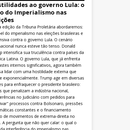
tilidades ao governo Lula: o
o do Imperialismo nas
ições
 edição da Tribuna Proletária abordaremos:
el do imperialismo nas eleições brasileiras e
nsiva contra o governo Lula. O cenário
nacional nunca esteve tão tenso. Donald
 intensifica sua truculência contra países da
ca Latina. O governo Lula, que já enfrenta
stes internos significativos, agora também
sa lidar com uma hostilidade externa que
ce exponencialmente. Trump age em diversas
es para enfraquecer o presidente brasileiro:
as que penalizam a indústria nacional,
ferências no Judiciário com pedidos para
ivar" processos contra Bolsonaro, pressões
máticas constantes e o financiamento
o de movimentos de extrema-direita no
l. A pergunta que não quer calar: o qual o
da interferência do imperialismo nas