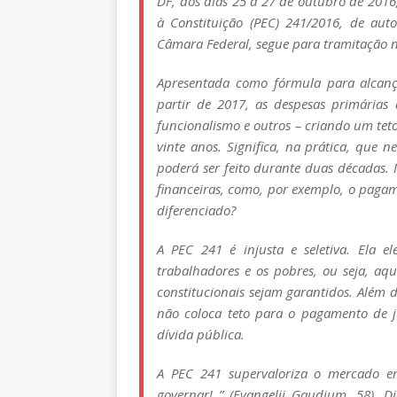
DF, dos dias 25 a 27 de outubro de 2016
à Constituição (PEC) 241/2016, de aut
Câmara Federal, segue para tramitação 
Apresentada como fórmula para alcança
partir de 2017, as despesas primárias 
funcionalismo e outros – criando um tet
vinte anos. Significa, na prática, que
poderá ser feito durante duas décadas.
financeiras, como, por exemplo, o pagam
diferenciado?
A PEC 241 é injusta e seletiva. Ela e
trabalhadores e os pobres, ou seja, aq
constitucionais sejam garantidos. Além d
não coloca teto para o pagamento de j
dívida pública.
A PEC 241 supervaloriza o mercado em
governar! ” (Evangelii Gaudium, 58). 