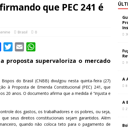
firmando que PEC 241 é
ÚLT
Gu
Pr
In
Lenine
Brasil
0
3
F
T
E
W
Fu
a
w
m
h
Re
 a proposta supervaloriza o mercado
c
it
ai
at
1
e
te
l
s
A 
b
r
A
Bispos do Brasil (CNBB) divulgou nesta quinta-feira (27)
8
ção à Proposta de Emenda Constitucional (PEC) 241, que
o
p
mos 20 anos. O documento afirma que a medida é “injusta e
o
p
A 
k
2
controle dos gastos, os trabalhadores e os pobres, ou seja,
que seus direitos constitucionais sejam garantidos. Além
 financeiro, quando não coloca teto para o pagamento de
Bo