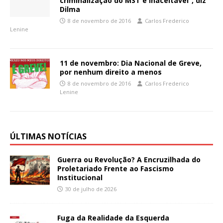
criminalização do MST é inaceitável”, diz
Dilma
8 de novembro de 2016
Carlos Frederico
Lenine
11 de novembro: Dia Nacional de Greve,
por nenhum direito a menos
8 de novembro de 2016
Carlos Frederico
Lenine
ÚLTIMAS NOTÍCIAS
Guerra ou Revolução? A Encruzilhada do
Proletariado Frente ao Fascismo
Institucional
30 de julho de 2026
Fuga da Realidade da Esquerda