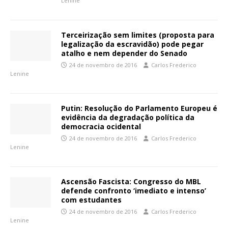
Lenine
Terceirização sem limites (proposta para
legalização da escravidão) pode pegar
atalho e nem depender do Senado
24 de novembro de 2016
Carlos Frederico
Lenine
Putin: Resolução do Parlamento Europeu é
evidência da degradação política da
democracia ocidental
24 de novembro de 2016
Carlos Frederico
Lenine
Ascensão Fascista: Congresso do MBL
defende confronto ‘imediato e intenso’
com estudantes
24 de novembro de 2016
Carlos Frederico
Lenine