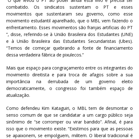
“O que levou o PT ao poder ainda está vivo e precisa ser
combatido. Os sindicatos sustentam o PT e esses
movimentos que sustentaram seu governo, como esse
movimento estudantil aparelhado, que o MBL vem fazendo o
enfrentamento. Esses movimentos são franjas artificias do PT
”, disse, referindo-se à União Brasileira dos Estudantes (UNE)
e à União Brasileira das Estudantes Secundaristas (Ubes).
“Temos de começar quebrando a fonte de financiamento
dessa verdadeira fábrica de pixulecos.”
Mais que espaço para congraçamento entre os integrantes do
movimento direitista e para troca de afagos sobre a sua
importância na derrubada de um governo eleito
democraticamente, o congresso foi também espaço de
atualização.
Como defendeu Kim Kataguiri, o MBL tem de desmontar o
senso comum de que se candidatar a um cargo público seja
sinônimo de “se corromper ou virar bandido”. Afinal, é para
isso que o movimento existe. “Existimos para que as pessoas
se apaixonem, se empolguem, militem. O liberal tradicional é