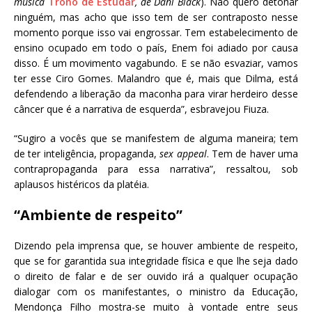
música
Trono de Estudar
, de Dani Black
). Não quero detonar
ninguém, mas acho que isso tem de ser contraposto nesse
momento porque isso vai engrossar. Tem estabelecimento de
ensino ocupado em todo o país, Enem foi adiado por causa
disso. É um movimento vagabundo. E se não esvaziar, vamos
ter esse Ciro Gomes. Malandro que é, mais que Dilma, está
defendendo a liberação da maconha para virar herdeiro desse
câncer que é a narrativa de esquerda”, esbravejou Fiuza.
“Sugiro a vocês que se manifestem de alguma maneira; tem
de ter inteligência, propaganda,
sex appeal
. Tem de haver uma
contrapropaganda para essa narrativa”, ressaltou, sob
aplausos histéricos da platéia.
“Ambiente de respeito”
Dizendo pela imprensa que, se houver ambiente de respeito,
que se for garantida sua integridade física e que lhe seja dado
o direito de falar e de ser ouvido irá a qualquer ocupação
dialogar com os manifestantes, o ministro da Educação,
Mendonça Filho mostra-se muito à vontade entre seus