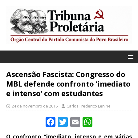
Ascensão Fascista: Congresso do
MBL defende confronto ‘imediato
e intenso’ com estudantes
24 de novembro de 2016
Carlos Frederico Lenine
F
T
E
W
a
w
m
h
O confronto “imediato, intenso e em várias