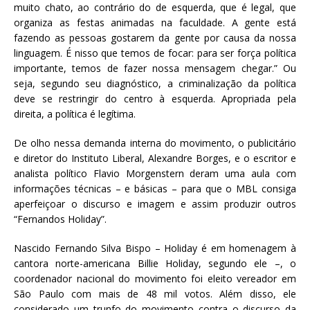
muito chato, ao contrário do de esquerda, que é legal, que
organiza as festas animadas na faculdade. A gente está
fazendo as pessoas gostarem da gente por causa da nossa
linguagem. É nisso que temos de focar: para ser força política
importante, temos de fazer nossa mensagem chegar.” Ou
seja, segundo seu diagnóstico, a criminalização da política
deve se restringir do centro à esquerda. Apropriada pela
direita, a política é legítima.
De olho nessa demanda interna do movimento, o publicitário
e diretor do Instituto Liberal, Alexandre Borges, e o escritor e
analista político Flavio Morgenstern deram uma aula com
informações técnicas – e básicas – para que o MBL consiga
aperfeiçoar o discurso e imagem e assim produzir outros
“Fernandos Holiday”.
Nascido Fernando Silva Bispo – Holiday é em homenagem à
cantora norte-americana Billie Holiday, segundo ele –, o
coordenador nacional do movimento foi eleito vereador em
São Paulo com mais de 48 mil votos. Além disso, ele
considerado um trunfo do movimento contra o discurso da