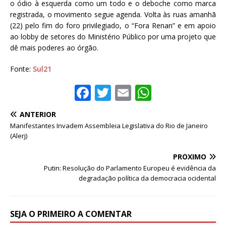
o ódio à esquerda como um todo e o deboche como marca
registrada, o movimento segue agenda. Volta às ruas amanhã
(22) pelo fim do foro privilegiado, o “Fora Renan” e em apoio
ao lobby de setores do Ministério Público por uma projeto que
dê mais poderes ao órgão.
Fonte:
Sul21
F
T
E
W
a
w
m
h
ANTERIOR
c
it
ai
at
Manifestantes Invadem Assembleia Legislativa do Rio de Janeiro
e
te
l
s
(Alerj)
b
r
A
PRÓXIMO
o
p
Putin: Resolução do Parlamento Europeu é evidência da
degradação política da democracia ocidental
o
p
k
SEJA O PRIMEIRO A COMENTAR