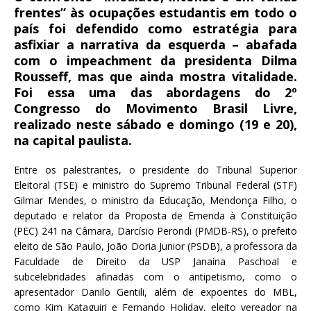
c
it
ai
at
frentes” às ocupações estudantis em todo o
e
te
l
s
país foi defendido como estratégia para
asfixiar a narrativa da esquerda – abafada
b
r
A
com o impeachment da presidenta Dilma
o
p
Rousseff, mas que ainda mostra vitalidade.
o
p
Foi essa uma das abordagens do 2º
Congresso do Movimento Brasil Livre,
k
realizado neste sábado e domingo (19 e 20),
na capital paulista.
Entre os palestrantes, o presidente do Tribunal Superior
Eleitoral (TSE) e ministro do Supremo Tribunal Federal (STF)
Gilmar Mendes, o ministro da Educação, Mendonça Filho, o
deputado e relator da Proposta de Emenda à Constituição
(PEC) 241 na Câmara, Darcísio Perondi (PMDB-RS), o prefeito
eleito de São Paulo, João Doria Junior (PSDB), a professora da
Faculdade de Direito da USP Janaína Paschoal e
subcelebridades afinadas com o antipetismo, como o
apresentador Danilo Gentili, além de expoentes do MBL,
como Kim Kataguiri e Fernando Holiday, eleito vereador na