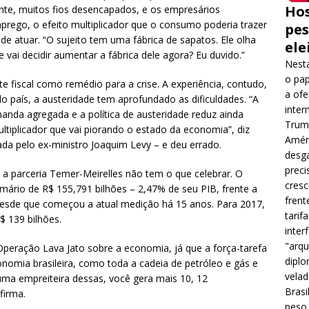
Hos
ente, muitos fios desencapados, e os empresários
ego, o efeito multiplicador que o consumo poderia trazer
pes
e atuar. “O sujeito tem uma fábrica de sapatos. Ele olha
ele
e vai decidir aumentar a fábrica dele agora? Eu duvido.”
Nesta
o pap
e fiscal como remédio para a crise. A experiência, contudo,
a ofe
o país, a austeridade tem aprofundado as dificuldades. “A
inter
da agregada e a política de austeridade reduz ainda
Trump
tiplicador que vai piorando o estado da economia”, diz
Améri
ada pelo ex-ministro Joaquim Levy – e deu errado.
desga
preci
 a parceria Temer-Meirelles não tem o que celebrar. O
cres
imário de R$ 155,791 bilhões – 2,47% de seu PIB, frente a
frent
desde que começou a atual medição há 15 anos. Para 2017,
tarif
$ 139 bilhões.
inter
"arqu
Operação Lava Jato sobre a economia, já que a força-tarefa
diplo
nomia brasileira, como toda a cadeia de petróleo e gás e
velad
uma empreiteira dessas, você gera mais 10, 12
Brasi
firma.
peso 