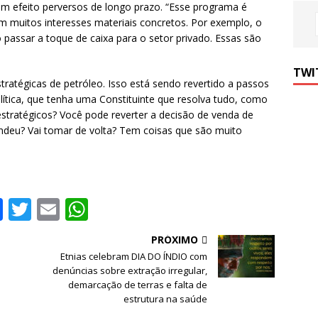
m efeito perversos de longo prazo. “Esse programa é
 muitos interesses materiais concretos. Por exemplo, o
 passar a toque de caixa para o setor privado. Essas são
TWI
stratégicas de petróleo. Isso está sendo revertido a passos
ítica, que tenha uma Constituinte que resolva tudo, como
estratégicos? Você pode reverter a decisão de venda de
vendeu? Vai tomar de volta? Tem coisas que são muito
F
T
E
W
a
w
m
h
PRÓXIMO
c
it
ai
at
Etnias celebram DIA DO ÍNDIO com
e
te
l
s
denúncias sobre extração irregular,
demarcação de terras e falta de
b
r
A
estrutura na saúde