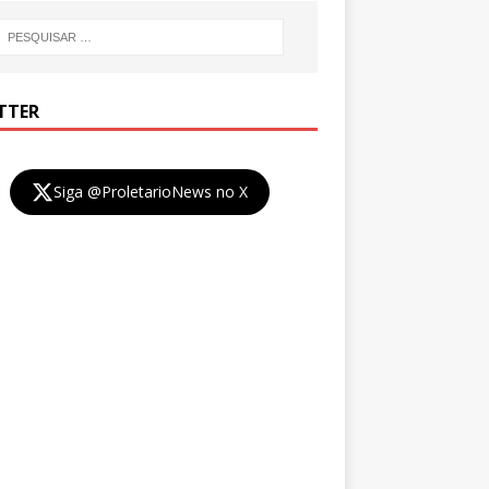
TTER
Siga @ProletarioNews no X