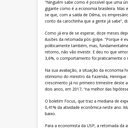
“Ninguém sabe como é possível que uma úni
gigante como é a economia brasileira. Mas e
se que, com a saída de Dilma, os empresários
conto da carochinha que a gente já sabe”, d
Como já era de se esperar, doze meses depo
ilusões da retomada pós-golpe. “Porque é 
politicamente também, mas, fundamentalmen
retorno, não vão investir. E deu no que vimo
3,6%, o comportamento foi praticamente o 
Na sua avaliação, a situação da economia ho
otimismo do ministro da Fazenda, Henrique Me
crescimento já no primeiro trimestre deste 
dois anos, em 2017, “na melhor das hipóteses
O boletim Focus, que traz a mediana de expe
0,41% da atividade econômica neste ano. Ma
baixo.
Para a economista da USP, a retomada da ativ