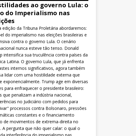
tilidades ao governo Lula: o
o do Imperialismo nas
ições
 edição da Tribuna Proletária abordaremos:
el do imperialismo nas eleições brasileiras e
nsiva contra o governo Lula. O cenário
nacional nunca esteve tão tenso. Donald
 intensifica sua truculência contra países da
ca Latina. O governo Lula, que já enfrenta
stes internos significativos, agora também
sa lidar com uma hostilidade externa que
ce exponencialmente. Trump age em diversas
es para enfraquecer o presidente brasileiro:
as que penalizam a indústria nacional,
ferências no Judiciário com pedidos para
ivar" processos contra Bolsonaro, pressões
máticas constantes e o financiamento
o de movimentos de extrema-direita no
l. A pergunta que não quer calar: o qual o
da interferência do imperialismo nas