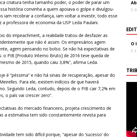
ca criatura tenha tamanho poder, o poder de parar um
Ab
ssa história convinha a quem apoiava o golpe e divulgou-
2
 iam recobrar a confiança, iam voltar a investir, todo esse
iz a professora de economia da USP Leda Paulani.
EDI
is do impeachment, a realidade tratou de desfazer as
evidentemente que não é assim. Os empresários agem
O 
te, agem pensando no bolso. Se não há expectativas de
2
s: o PIB [Produto Interno Bruto] de 2016 teve queda de
mesmo de 2015, quando caiu 3,8%”, afirma Leda.
TRI
je é “péssima” e não há sinais de recuperação, apesar do
irelles. Para ele, existem indícios de que haverá
ano. Segundo Leda, contudo, depois de o PIB cair 7,2% em
, o país vai crescer zero”.
ctativas do mercado financeiro, projeta crescimento de
s a estimativa tem sido constantemente revista para
idade tem sido difícil porque, “apesar do ‘sucesso’ do