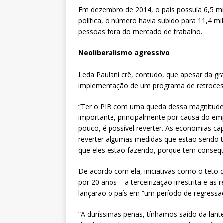
Em dezembro de 2014, o país possuía 6,5 mi
política, o número havia subido para 11,4 mi
pessoas fora do mercado de trabalho.
Neoliberalismo agressivo
Leda Paulani crê, contudo, que apesar da gr
implementação de um programa de retrocess
“Ter o PIB com uma queda dessa magnitude 
importante, principalmente por causa do e
pouco, é possível reverter. As economias cap
reverter algumas medidas que estão sendo
que eles estão fazendo, porque tem consequê
De acordo com ela, iniciativas como o teto 
por 20 anos – a terceirização irrestrita e as
lançarão o país em “um período de regressão s
“A duríssimas penas, tínhamos saído da lan