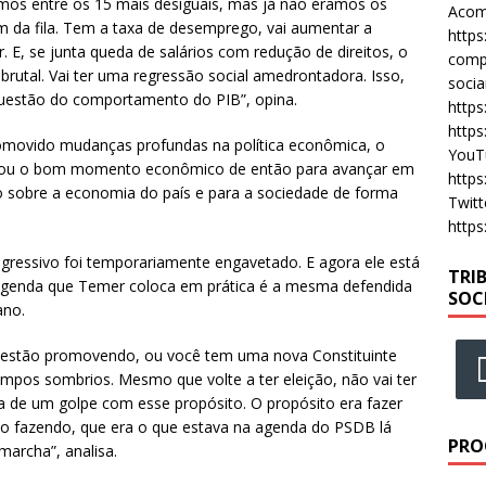
amos entre os 15 mais desiguais, mas já não éramos os
Acomp
im da fila. Tem a taxa de desemprego, vai aumentar a
https
r. E, se junta queda de salários com redução de direitos, o
compa
brutal. Vai ter uma regressão social amedrontadora. Isso,
socia
questão do comportamento do PIB”, opina.
https
https
romovido mudanças profundas na política econômica, o
YouT
veitou o bom momento econômico de então para avançar em
https
ivo sobre a economia do país e para a sociedade de forma
Twitt
https
ressivo foi temporariamente engavetado. E agora ele está
TRI
 agenda que Temer coloca em prática é a mesma defendida
SOC
ano.
 estão promovendo, ou você tem uma nova Constituinte
empos sombrios. Mesmo que volte a ter eleição, não vai ter
a de um golpe com esse propósito. O propósito era fazer
ão fazendo, que era o que estava na agenda do PSDB lá
PRO
marcha”, analisa.