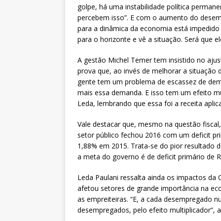
golpe, há uma instabilidade política perman
percebem isso”. E com o aumento do desempr
para a dinâmica da economia está impedido d
para o horizonte e vê a situação. Será que el
A gestão Michel Temer tem insistido no ajust
prova que, ao invés de melhorar a situação d
gente tem um problema de escassez de deman
mais essa demanda. E isso tem um efeito mul
Leda, lembrando que essa foi a receita aplic
Vale destacar que, mesmo na questão fiscal,
setor público fechou 2016 com um deficit pr
1,88% em 2015. Trata-se do pior resultado 
a meta do governo é de deficit primário de R
Leda Paulani ressalta ainda os impactos da 
afetou setores de grande importância na eco
as empreiteiras. “E, a cada desempregado n
desempregados, pelo efeito multiplicador”, a