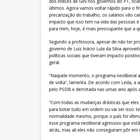
dos índices de Gini nos governos do PT, fic
últimos. Agora vamos voltar rápido para o f
precarização do trabalho, os salários vão cai
impacto que isso tem na vida das pessoas é 
para mim, hoje, é mais preocupante que a 
Segundo a professora, apesar de não ter p
governo de Luiz Inácio Lula da Silva apro
políticas sociais que tiveram impacto posit
geral.
“Naquele momento, o programa neoliberal ag
de volta”, lamenta. De acordo com Leda, a
pelo PSDB e derrotada nas urnas ano após 
“Com todas as mudanças drásticas que eles
para botar tudo em ordem ou vai ser isso: t
normalidade mesmo, porque o país foi vítim
esse programa neoliberal agressivo que est
atrás, mas ali eles não conseguiram pôr em 