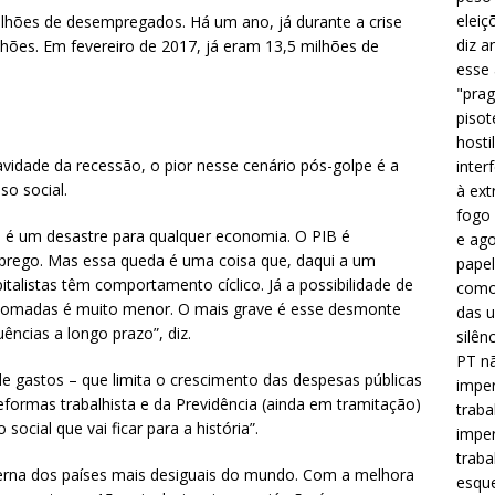
eleiç
lhões de desempregados. Há um ano, já durante a crise
diz a
lhões. Em fevereiro de 2017, já eram 13,5 milhões de
esse
"prag
pisot
hosti
avidade da recessão, o pior nesse cenário pós-golpe é a
inter
o social.
à ext
fogo 
é um desastre para qualquer economia. O PIB é
e ago
mprego. Mas essa queda é uma coisa que, daqui a um
papel
italistas têm comportamento cíclico. Já a possibilidade de
como 
 tomadas é muito menor. O mais grave é esse desmonte
das u
ncias a longo prazo”, diz.
silên
PT nã
de gastos – que limita o crescimento das despesas públicas
imper
 reformas trabalhista e da Previdência (ainda em tramitação)
traba
ocial que vai ficar para a história”.
imper
traba
terna dos países mais desiguais do mundo. Com a melhora
esque