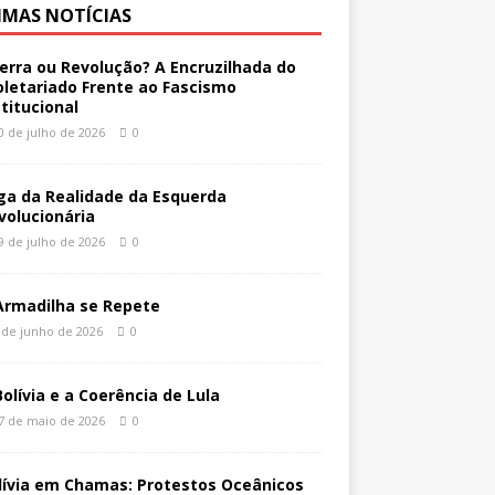
IMAS NOTÍCIAS
erra ou Revolução? A Encruzilhada do
oletariado Frente ao Fascismo
stitucional
0 de julho de 2026
0
ga da Realidade da Esquerda
volucionária
9 de julho de 2026
0
Armadilha se Repete
 de junho de 2026
0
Bolívia e a Coerência de Lula
7 de maio de 2026
0
lívia em Chamas: Protestos Oceânicos