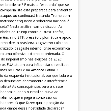
ões brasileiras? E mais: a "esquerda" que se
nti-imperialista está preparada para enfrentar
 ataque, ou continuará tratando Trump com
matismo" enquanto a soberania nacional é
eada? Nesta análise, vamos discutir: As
lidades de Trump contra o Brasil: tarifas,
ferência no STF, pressão diplomática e apoio
rema-direita brasileira. O governo Lula sob
cruzado: desgaste interno, crise econômica
ra uma ofensiva externa coordenada. O
 do imperialismo nas eleições de 2026:
os EUA atuam para influenciar o resultado
rnas no Brasil e na América Latina. O
cio da esquerda institucional: por que Lula e o
o denunciam abertamente a interferência
ialista? As consequências para a classe
lhadora: quando o Brasil se curva ao
ialismo, quem paga a conta são os
lhadores. O que fazer: qual a posição da
rda diante dessa hostilidade declarada?