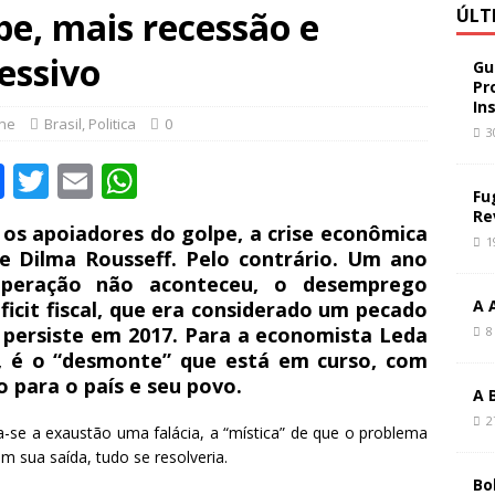
e, mais recessão e
ÚLT
essivo
Gu
Pr
In
ine
Brasil
,
Politica
0
3
F
T
E
W
Fu
a
w
m
h
Re
os apoiadores do golpe, a crise econômica
c
it
ai
at
1
e Dilma Rousseff. Pelo contrário. Um ano
e
te
l
s
uperação não aconteceu, o desemprego
A 
icit fiscal, que era considerado um pecado
b
r
A
 persiste em 2017. Para a economista Leda
8
o
p
o, é o “desmonte” que está em curso, com
o
p
o para o país e seu povo.
A 
k
2
-se a exaustão uma falácia, a “mística” de que o problema
m sua saída, tudo se resolveria.
Bo