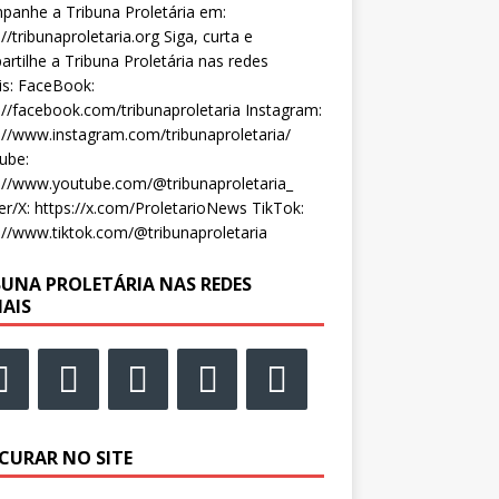
anhe a Tribuna Proletária em:
://tribunaproletaria.org Siga, curta e
rtilhe a Tribuna Proletária nas redes
is: FaceBook:
://facebook.com/tribunaproletaria Instagram:
://www.instagram.com/tribunaproletaria/
ube:
://www.youtube.com/@tribunaproletaria_
er/X: https://x.com/ProletarioNews TikTok:
://www.tiktok.com/@tribunaproletaria
BUNA PROLETÁRIA NAS REDES
IAIS
CURAR NO SITE