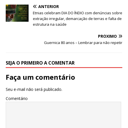
a
w
m
h
ANTERIOR
c
it
ai
at
Etnias celebram DIA DO ÍNDIO com denúncias sobre
e
te
l
s
extração irregular, demarcação de terras e falta de
estrutura na saúde
b
r
A
PRÓXIMO
o
p
Guernica 80 anos – Lembrar para não repetir
o
p
k
SEJA O PRIMEIRO A COMENTAR
Faça um comentário
Seu e-mail não será publicado.
Comentário