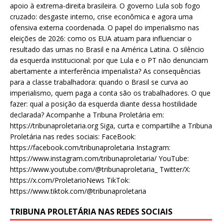
apoio à extrema-direita brasileira. O governo Lula sob fogo
cruzado: desgaste interno, crise econômica e agora uma
ofensiva externa coordenada. O papel do imperialismo nas
eleições de 2026: como os EUA atuam para influenciar o
resultado das urnas no Brasil e na América Latina. O silêncio
da esquerda institucional: por que Lula e o PT não denunciam
abertamente a interferência imperialista? As consequências
para a classe trabalhadora: quando o Brasil se curva ao
imperialismo, quem paga a conta são os trabalhadores. O que
fazer: qual a posição da esquerda diante dessa hostilidade
declarada? Acompanhe a Tribuna Proletária em:
https://tribunaproletaria.org Siga, curta e compartilhe a Tribuna
Proletária nas redes sociais: FaceBook:
https://facebook.com/tribunaproletaria Instagram:
https://www.instagram.com/tribunaproletaria/ YouTube:
https://www.youtube.com/@tribunaproletaria_ Twitter/X:
https://x.com/ProletarioNews TikTok:
https://www.tiktok.com/@tribunaproletaria
TRIBUNA PROLETÁRIA NAS REDES SOCIAIS