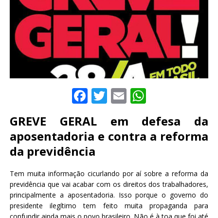
F
T
E
W
a
w
m
h
GREVE GERAL em defesa da
c
it
ai
at
aposentadoria e contra a reforma
e
te
l
s
da previdência
b
r
A
o
p
Tem muita informação cicurlando por aí sobre a reforma da
o
p
previdência que vai acabar com os direitos dos trabalhadores,
principalmente a aposentadoria. Isso porque o governo do
k
presidente ilegítimo tem feito muita propaganda para
confundir ainda mais o povo brasileiro. Não é à toa que foi até