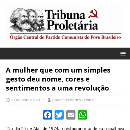
A mulher que com um simples
gesto deu nome, cores e
sentimentos a uma revolução
27 de abril de 2017
Carlos Frederico Lenine
F
T
E
W
a
w
m
h
“No dia 25 de Abril de 1974, o restaurante onde eu trabalhava