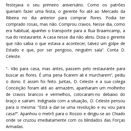
c
it
ai
at
festejava o seu primeiro aniversário. Como os patrões
e
te
l
s
queriam fazer uma festa, o gerente foi até ao Mercado da
Ribeira no dia anterior para comprar flores. Podia ter
b
r
A
comprado rosas, mas não. Comprou cravos. Nesse dia, como
o
p
era habitual, apanhei o transporte para a Rua Braamcamp, a
rua do restaurante. A casa nesse dia não abriu. Dizia o
gerente
o
p
que não sabia o que estava a acontecer, talvez um golpe de
k
Estado e que, por ser perigoso, ninguém saía”. Conta D.
Celeste.
“- Vão para casa, mas antes, passem pelo restaurante para
buscar as flores. É uma pena ficarem ali e murcharem”, pediu
o dono. E assim foi feito. Juntas, D. Celeste e a sua colega
Conceição foram até ao armazém, apanharam um molhinho
de cravos brancos e vermelhos, colocaram-no debaixo do
braço e saíram. Indignada com a situação, D. Celeste pensou
para si mesma: “Está a dar-se uma revolução e eu vou para
casa?”. Apanhou o metrô para o Rossio e dirigiu-se ao Chiado
onde se cruzou imediatamente com os blindados das Forças
Armadas.