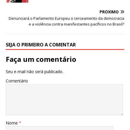
e
te
l
s
b
r
A
PRÓXIMO
o
p
Denunciará o Parlamento Europeu o cerceamento da democracia
e a violência contra manifestantes pacíficos no Brasil?
o
p
k
SEJA O PRIMEIRO A COMENTAR
Faça um comentário
Seu e-mail não será publicado.
Comentário
Nome
*