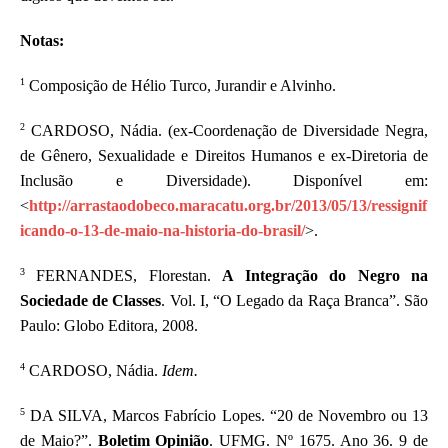
Notas:
1
Composição de Hélio Turco, Jurandir e Alvinho.
2
CARDOSO,
Nádia.
(ex-
Coordenação de Diversidade Negra,
de Gênero, Sexualidade e Direitos Humanos
e ex-
Diretoria de
Inclusão e Diversidade
). Disponível em:
<
http://arrastaodobeco.maracatu.org.br/2013/05/13/ressignif
icando-o-13-de-maio-na-historia-do-brasil/
>.
3
FERNANDES, Florestan.
A Integração do Negro na
Sociedade de Classes
. Vol. I, “O Legado da Raça Branca”. São
Paulo: Globo Editora, 2008.
4
CARDOSO, Nádia.
Idem.
5
DA SILVA, Marcos Fabrício Lopes. “20 de Novembro ou 13
de Maio?”.
Boletim Opinião
. UFMG. Nº 1675. Ano 36. 9 de