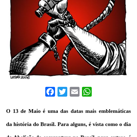
F
T
E
W
a
w
m
h
c
it
ai
at
O 13 de Maio é uma das datas mais emblemáticas
e
te
l
s
da história do Brasil. Para alguns, é vista como o dia
b
r
A