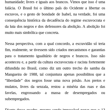
humanidade; livres e iguais aos brancos. Vimos que isso é uma
falácia. O Brasil foi o último país do Ocidente a libertar os
escravos, e o gesto de bondade de Isabel, na verdade, foi uma
consequência histórica da decadência do regime escravocrata e
da luta dos negros e dos defensores da abolição. A abolição foi
muito mais simbólica que concreta.
Nessa perspectiva, com a qual concordo, a escravidão só teria
fim, realmente, se tivessem sido criados mecanismos e garantias
para o tratamento igualitário de negros e brancos. Isso não
aconteceu e, a partir da cultura escravocrata e racista fortemente
difundida no Brasil, como diz um outro trecho do samba da
Mangueira de 1988, tal conjuntura apenas possibilitou que a
“liberdade” dos negros fosse uma nova prisão. Aos pretos e
mulatos, livres da senzala, restou a miséria das ruas e das
favelas, engrossando a massa de desempregados ou
subempregados.
Diante desse quadro, mesmo sendo impossível negar que o 13