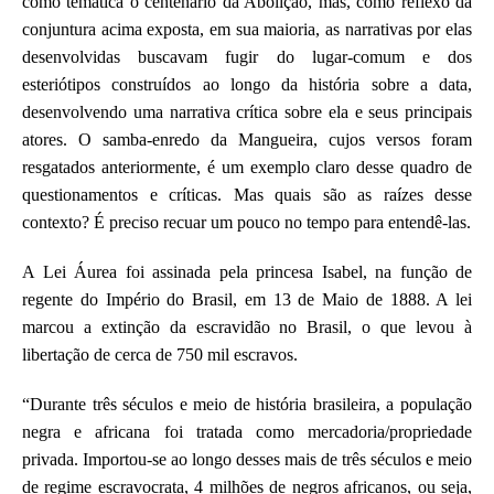
como temática o centenário da Abolição, mas, como reflexo da
conjuntura acima exposta, em sua maioria, as narrativas por elas
desenvolvidas buscavam fugir do lugar-comum e dos
esteriótipos construídos ao longo da história sobre a data,
desenvolvendo uma narrativa crítica sobre ela e seus principais
atores. O samba-enredo da Mangueira, cujos versos foram
resgatados anteriormente, é um exemplo claro desse quadro de
questionamentos e críticas. Mas quais são as raízes desse
contexto? É preciso recuar um pouco no tempo para entendê-las.
A Lei Áurea foi assinada pela princesa Isabel, na função de
regente do Império do Brasil, em 13 de Maio de 1888. A lei
marcou a extinção da escravidão no Brasil, o que levou à
libertação de cerca de 750 mil escravos.
“Durante três séculos e meio de história brasileira, a população
negra e africana foi tratada como mercadoria/propriedade
privada. Importou-se ao longo desses mais de três séculos e meio
de regime escravocrata, 4 milhões de negros africanos, ou seja,