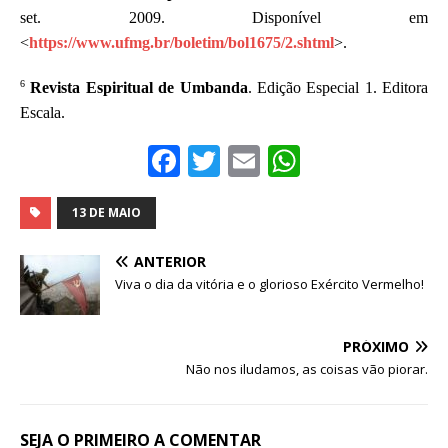
set. 2009. Disponível em
<
https://www.ufmg.br/boletim/bol1675/2.shtml
>.
6
Revista Espiritual de Umbanda
. Edição Especial 1. Editora
Escala.
F
T
E
W
a
w
m
h
c
it
ai
at
13 DE MAIO
e
te
l
s
ANTERIOR
b
r
A
Viva o dia da vitória e o glorioso Exército Vermelho!
o
p
o
p
PRÓXIMO
Não nos iludamos, as coisas vão piorar.
k
SEJA O PRIMEIRO A COMENTAR