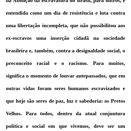
o
p
da Abolição da escravatura no Brasil, para outros, é
o
p
entendida como um dia de resistência e luta contra
k
uma libertação incompleta, que não possibilitou aos
ex-escravos uma inserção cidadã na sociedade
brasileira e, também, contra a desigualdade social, o
preconceito racial e o racismo. Para muitos,
significa o momento de louvar antepassados, que em
outras vidas foram seres humanos escravizados e
que hoje são seres de paz, luz e sabedoria: os Pretos
Velhos. Para todos, dentro da atual conjuntura
política e social em que vivemos, deve ser um