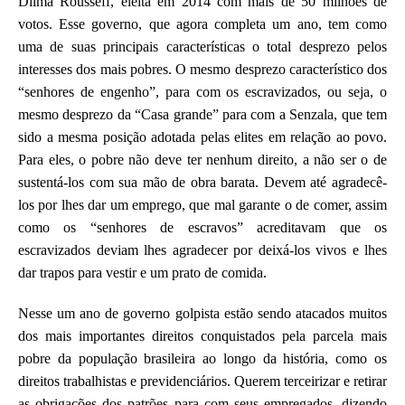
Dilma Rousseff, eleita em 2014 com mais de 50 milhões de
votos. Esse governo, que agora completa um ano, tem como
uma de suas principais características o total desprezo pelos
interesses dos mais pobres. O mesmo desprezo característico dos
“senhores de engenho”, para com os escravizados, ou seja, o
mesmo desprezo da “Casa grande” para com a Senzala, que tem
sido a mesma posição adotada pelas elites em relação ao povo.
Para eles, o pobre não deve ter nenhum direito, a não ser o de
sustentá-los com sua mão de obra barata. Devem até agradecê-
los por lhes dar um emprego, que mal garante o de comer, assim
como os “senhores de escravos” acreditavam que os
escravizados deviam lhes agradecer por deixá-los vivos e lhes
dar trapos para vestir e um prato de comida.
Nesse um ano de governo golpista estão sendo atacados muitos
dos mais importantes direitos conquistados pela parcela mais
pobre da população brasileira ao longo da história, como os
direitos trabalhistas e previdenciários. Querem terceirizar e retirar
as obrigações dos patrões para com seus empregados, dizendo