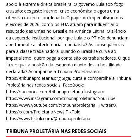
apoio à extrema-direita brasileira. O governo Lula sob fogo
cruzado: desgaste interno, crise econômica e agora uma
ofensiva externa coordenada. O papel do imperialismo nas
eleições de 2026: como os EUA atuam para influenciar o
resultado das urnas no Brasil e na América Latina. O silêncio
da esquerda institucional: por que Lula e o PT não denunciam
abertamente a interferência imperialista? As consequências
para a classe trabalhadora: quando o Brasil se curva ao
imperialismo, quem paga a conta são os trabalhadores. O que
fazer: qual a posição da esquerda diante dessa hostilidade
declarada? Acompanhe a Tribuna Proletária em:
https://tribunaproletaria.org Siga, curta e compartilhe a Tribuna
Proletária nas redes sociais: FaceBook:
https://facebook.com/tribunaproletaria Instagram:
https://www.instagram.com/tribunaproletaria/ YouTube:
https://www.youtube.com/@tribunaproletaria_ Twitter/X:
https://x.com/ProletarioNews TikTok:
https://www.tiktok.com/@tribunaproletaria
TRIBUNA PROLETÁRIA NAS REDES SOCIAIS