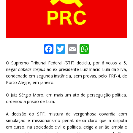
F
T
E
W
a
w
m
h
O Supremo Tribunal Federal (STF) decidiu, por 6 votos a 5,
c
it
ai
at
negar
habeas corpus
ao ex-presidente Luiz Inácio Lula da Silva,
e
te
l
s
condenado em segunda instância, sem provas, pelo TRF-4, de
Porto Alegre, em janeiro.
b
r
A
o
p
O Juiz Sérgio Moro, em mais um ato de perseguição política,
ordenou a prisão de Lula.
o
p
k
A decisão do STF, mistura de vergonhosa covardia com
simulação e missionarismo penal, deixa claro que a disputa
em curso, na sociedade civil e política, exige a união ampla e