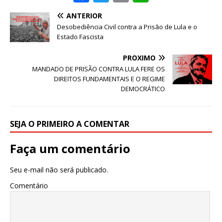
a
w
m
h
ANTERIOR
c
it
ai
at
Desobediência Civil contra a Prisão de Lula e o
e
te
l
s
Estado Fascista
b
r
A
PRÓXIMO
o
p
MANDADO DE PRISÃO CONTRA LULA FERE OS
DIREITOS FUNDAMENTAIS E O REGIME
o
p
DEMOCRÁTICO
k
SEJA O PRIMEIRO A COMENTAR
Faça um comentário
Seu e-mail não será publicado.
Comentário