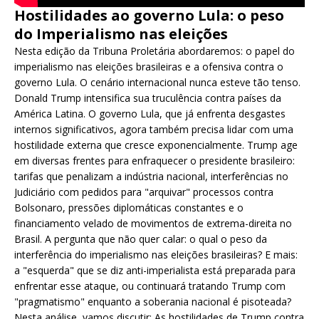
Hostilidades ao governo Lula: o peso
do Imperialismo nas eleições
Nesta edição da Tribuna Proletária abordaremos: o papel do
imperialismo nas eleições brasileiras e a ofensiva contra o
governo Lula. O cenário internacional nunca esteve tão tenso.
Donald Trump intensifica sua truculência contra países da
América Latina. O governo Lula, que já enfrenta desgastes
internos significativos, agora também precisa lidar com uma
hostilidade externa que cresce exponencialmente. Trump age
em diversas frentes para enfraquecer o presidente brasileiro:
tarifas que penalizam a indústria nacional, interferências no
Judiciário com pedidos para "arquivar" processos contra
Bolsonaro, pressões diplomáticas constantes e o
financiamento velado de movimentos de extrema-direita no
Brasil. A pergunta que não quer calar: o qual o peso da
interferência do imperialismo nas eleições brasileiras? E mais:
a "esquerda" que se diz anti-imperialista está preparada para
enfrentar esse ataque, ou continuará tratando Trump com
"pragmatismo" enquanto a soberania nacional é pisoteada?
Nesta análise, vamos discutir: As hostilidades de Trump contra