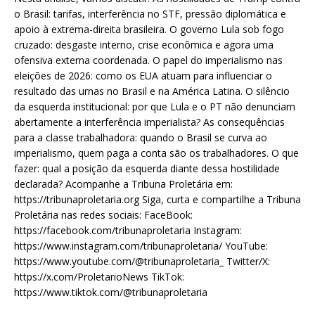
o Brasil: tarifas, interferência no STF, pressão diplomática e
apoio à extrema-direita brasileira. O governo Lula sob fogo
cruzado: desgaste interno, crise econômica e agora uma
ofensiva externa coordenada. O papel do imperialismo nas
eleições de 2026: como os EUA atuam para influenciar o
resultado das urnas no Brasil e na América Latina. O silêncio
da esquerda institucional: por que Lula e o PT não denunciam
abertamente a interferência imperialista? As consequências
para a classe trabalhadora: quando o Brasil se curva ao
imperialismo, quem paga a conta são os trabalhadores. O que
fazer: qual a posição da esquerda diante dessa hostilidade
declarada? Acompanhe a Tribuna Proletária em:
https://tribunaproletaria.org Siga, curta e compartilhe a Tribuna
Proletária nas redes sociais: FaceBook:
https://facebook.com/tribunaproletaria Instagram:
https://www.instagram.com/tribunaproletaria/ YouTube:
https://www.youtube.com/@tribunaproletaria_ Twitter/X:
https://x.com/ProletarioNews TikTok:
https://www.tiktok.com/@tribunaproletaria