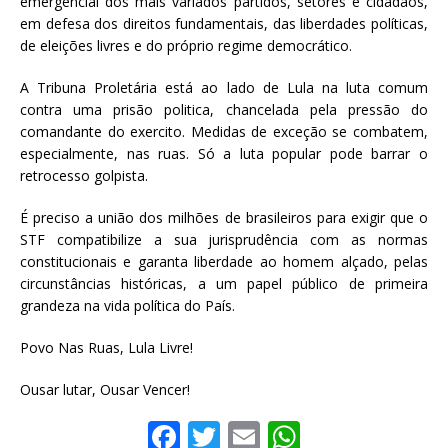
emergencial dos mais variados partidos, setores e cidadãos,
em defesa dos direitos fundamentais, das liberdades políticas,
de eleições livres e do próprio regime democrático.
A Tribuna Proletária está ao lado de Lula na luta comum
contra uma prisão politica, chancelada pela pressão do
comandante do exercito. Medidas de exceção se combatem,
especialmente, nas ruas. Só a luta popular pode barrar o
retrocesso golpista.
É preciso a união dos milhões de brasileiros para exigir que o
STF compatibilize a sua jurisprudência com as normas
constitucionais e garanta liberdade ao homem alçado, pelas
circunstâncias históricas, a um papel público de primeira
grandeza na vida política do País.
Povo Nas Ruas, Lula Livre!
Ousar lutar, Ousar Vencer!
F
T
E
W