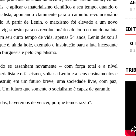
Ab
k
, e aplicar o materialismo científico a seu tempo, quando o
2
ialista, apontando claramente para o caminho revolucionário
lo. A partir de Lenin, o marxismo foi elevado a um novo
EDI
 viga-mestra para os revolucionários de todo o mundo na luta
 Em seu curto tempo de vida, apenas 54 anos, Lenin deixou à
O 
e é, ainda hoje, exemplo e inspiração para a luta incessante
2
a burguesia e pelo capitalismo.
do se assanham novamente ‒ com força total e a nível
TRI
perialista e o fascismo, voltar a Lenin e a seus ensinamentos e
truir, em um futuro breve, uma sociedade livre, com paz,
. Um futuro que somente o socialismo é capaz de garantir.
das, haveremos de vencer, porque temos razão”.