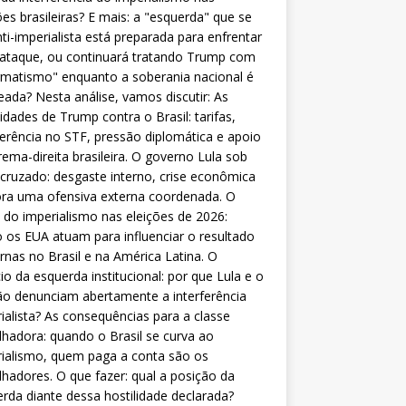
ões brasileiras? E mais: a "esquerda" que se
nti-imperialista está preparada para enfrentar
 ataque, ou continuará tratando Trump com
matismo" enquanto a soberania nacional é
eada? Nesta análise, vamos discutir: As
lidades de Trump contra o Brasil: tarifas,
ferência no STF, pressão diplomática e apoio
rema-direita brasileira. O governo Lula sob
cruzado: desgaste interno, crise econômica
ra uma ofensiva externa coordenada. O
 do imperialismo nas eleições de 2026:
os EUA atuam para influenciar o resultado
rnas no Brasil e na América Latina. O
cio da esquerda institucional: por que Lula e o
o denunciam abertamente a interferência
ialista? As consequências para a classe
lhadora: quando o Brasil se curva ao
ialismo, quem paga a conta são os
lhadores. O que fazer: qual a posição da
rda diante dessa hostilidade declarada?