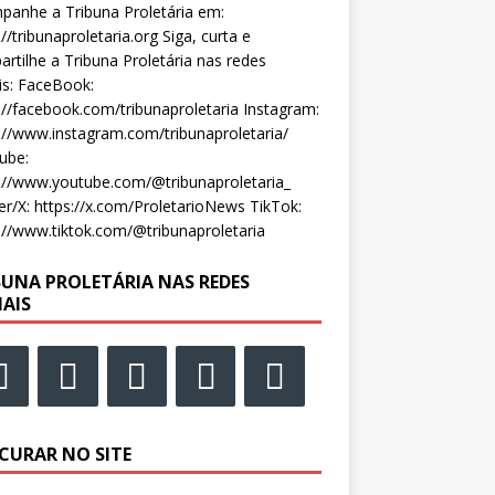
anhe a Tribuna Proletária em:
://tribunaproletaria.org Siga, curta e
rtilhe a Tribuna Proletária nas redes
is: FaceBook:
://facebook.com/tribunaproletaria Instagram:
://www.instagram.com/tribunaproletaria/
ube:
://www.youtube.com/@tribunaproletaria_
er/X: https://x.com/ProletarioNews TikTok:
://www.tiktok.com/@tribunaproletaria
BUNA PROLETÁRIA NAS REDES
IAIS
CURAR NO SITE