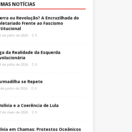
IMAS NOTÍCIAS
erra ou Revolução? A Encruzilhada do
oletariado Frente ao Fascismo
stitucional
0 de julho de 2026
0
ga da Realidade da Esquerda
volucionária
9 de julho de 2026
0
Armadilha se Repete
 de junho de 2026
0
Bolívia e a Coerência de Lula
7 de maio de 2026
0
lívia em Chamas: Protestos Oceânicos