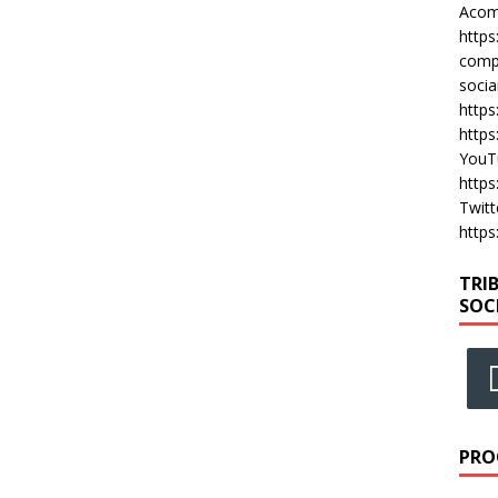
Acomp
https
compa
socia
https
https
YouT
https
Twitt
https
TRI
SOC
PRO