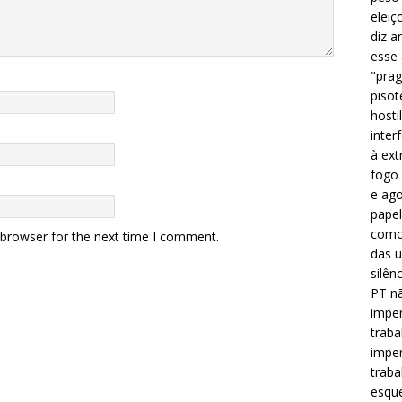
eleiç
diz a
esse
"prag
pisot
hosti
inter
à ext
fogo 
e ago
papel
como 
 browser for the next time I comment.
das u
silên
PT nã
imper
traba
imper
traba
esque