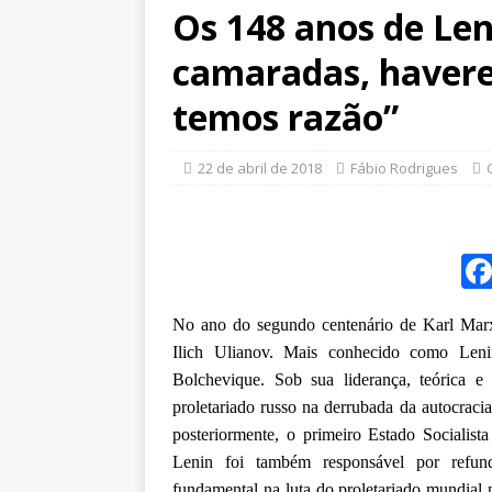
Os 148 anos de Len
camaradas, havere
temos razão”
22 de abril de 2018
Fábio Rodrigues
No ano do segundo centenário de Karl Marx
Ilich Ulianov. Mais conhecido como Leni
Bolchevique. Sob sua liderança, teórica e 
proletariado russo na derrubada da autocrac
posteriormente, o primeiro Estado Socialista
Lenin foi também responsável por refun
fundamental na luta do proletariado mundial