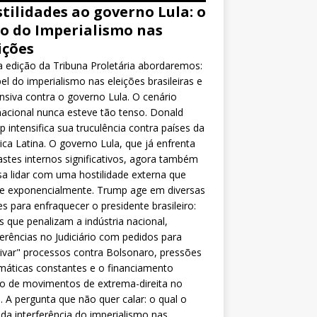
tilidades ao governo Lula: o
o do Imperialismo nas
ições
 edição da Tribuna Proletária abordaremos:
el do imperialismo nas eleições brasileiras e
nsiva contra o governo Lula. O cenário
nacional nunca esteve tão tenso. Donald
 intensifica sua truculência contra países da
ca Latina. O governo Lula, que já enfrenta
stes internos significativos, agora também
sa lidar com uma hostilidade externa que
ce exponencialmente. Trump age em diversas
es para enfraquecer o presidente brasileiro:
as que penalizam a indústria nacional,
ferências no Judiciário com pedidos para
ivar" processos contra Bolsonaro, pressões
máticas constantes e o financiamento
o de movimentos de extrema-direita no
l. A pergunta que não quer calar: o qual o
da interferência do imperialismo nas