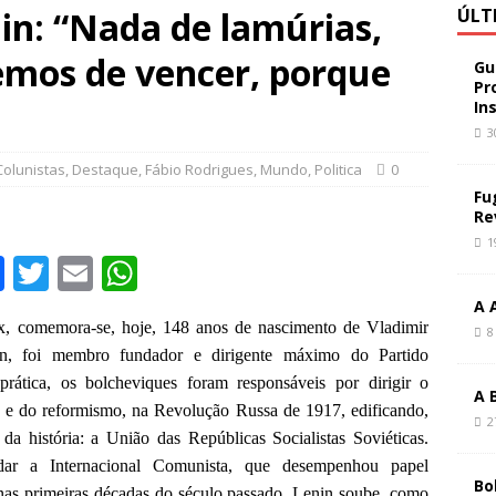
in: “Nada de lamúrias,
ÚLT
mos de vencer, porque
Gu
Pr
In
3
Colunistas
,
Destaque
,
Fábio Rodrigues
,
Mundo
,
Politica
0
Fu
Re
1
F
T
E
W
a
w
m
h
A 
, comemora-se, hoje, 148 anos de nascimento de Vladimir
c
it
ai
at
8
n, foi membro fundador e dirigente máximo do Partido
e
te
l
s
prática, os bolcheviques foram responsáveis por dirigir o
A 
b
r
A
ia e do reformismo, na Revolução Russa de 1917, edificando,
2
o
p
 da história: a União das Repúblicas Socialistas Soviéticas.
dar a Internacional Comunista, que desempenhou papel
o
p
Bo
 nas primeiras décadas do século passado. Lenin soube, como