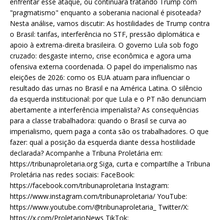
enfrentar esse ataque, ou continuará tratando Trump com
"pragmatismo" enquanto a soberania nacional é pisoteada?
Nesta análise, vamos discutir: As hostilidades de Trump contra
o Brasil: tarifas, interferência no STF, pressão diplomática e
apoio à extrema-direita brasileira. O governo Lula sob fogo
cruzado: desgaste interno, crise econômica e agora uma
ofensiva externa coordenada. O papel do imperialismo nas
eleições de 2026: como os EUA atuam para influenciar o
resultado das urnas no Brasil e na América Latina. O silêncio
da esquerda institucional: por que Lula e o PT não denunciam
abertamente a interferência imperialista? As consequências
para a classe trabalhadora: quando o Brasil se curva ao
imperialismo, quem paga a conta são os trabalhadores. O que
fazer: qual a posição da esquerda diante dessa hostilidade
declarada? Acompanhe a Tribuna Proletária em:
https://tribunaproletaria.org Siga, curta e compartilhe a Tribuna
Proletária nas redes sociais: FaceBook:
https://facebook.com/tribunaproletaria Instagram:
https://www.instagram.com/tribunaproletaria/ YouTube:
https://www.youtube.com/@tribunaproletaria_ Twitter/X:
https://x.com/ProletarioNews TikTok: