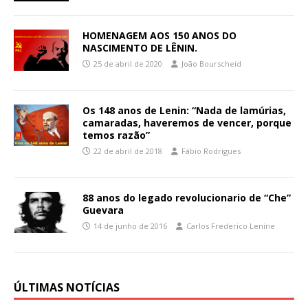
HOMENAGEM AOS 150 ANOS DO
NASCIMENTO DE LÊNIN.
25 de abril de 2020
João Bourscheid
Os 148 anos de Lenin: “Nada de lamúrias,
camaradas, haveremos de vencer, porque
temos razão”
22 de abril de 2018
Fábio Rodrigues
88 anos do legado revolucionario de “Che”
Guevara
14 de junho de 2016
Carlos Frederico Lenine
ÚLTIMAS NOTÍCIAS