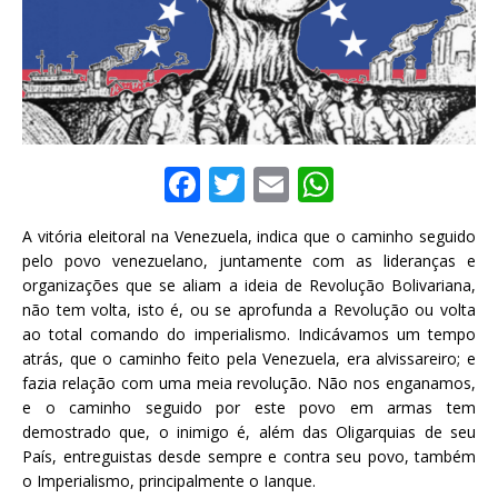
F
T
E
W
a
w
m
h
A vitória eleitoral na Venezuela, indica que o caminho seguido
c
it
ai
at
pelo povo venezuelano, juntamente com as lideranças e
e
te
l
s
organizações que se aliam a ideia de Revolução Bolivariana,
não tem volta, isto é, ou se aprofunda a Revolução ou volta
b
r
A
ao total comando do imperialismo. Indicávamos um tempo
o
p
atrás, que o caminho feito pela Venezuela, era alvissareiro; e
fazia relação com uma meia revolução. Não nos enganamos,
o
p
e o caminho seguido por este povo em armas tem
k
demostrado que, o inimigo é, além das Oligarquias de seu
País, entreguistas desde sempre e contra seu povo, também
o Imperialismo, principalmente o Ianque.