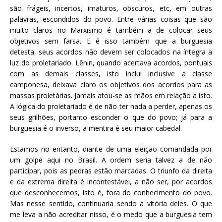
são frágeis, incertos, imaturos, obscuros, etc, em outras
palavras, escondidos do povo. Entre várias coisas que são
muito claros no Marxismo é também a de colocar seus
objetivos sem farsa. E é isso também que a burguesia
detesta, seus acordos não devem ser colocados na íntegra a
luz do proletariado. Lênin, quando acertava acordos, pontuais
com as demais classes, isto inclui inclusive a classe
camponesa, deixava claro os objetivos dos acordos para as
massas proletárias. Jamais atou-se as mãos em relação a isto.
A lógica do proletariado é de não ter nada a perder, apenas os
seus grilhões, portanto esconder o que do povo; já para a
burguesia é o inverso, a mentira é seu maior cabedal.
Estamos no entanto, diante de uma eleição comandada por
um golpe aqui no Brasil. A ordem seria talvez a de não
participar, pois as pedras estão marcadas. O triunfo da direita
e da extrema direita é incontestável, a não ser, por acordos
que desconhecemos, isto é, fora do conhecimento do povo.
Mas nesse sentido, continuaria sendo a vitória deles. O que
me leva a não acreditar nisso, é o medo que a burguesia tem