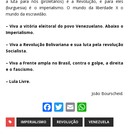
a luta para nós (proletários) é a Revolução, e para eles
(burguesia) é o imperialismo. O mundo da liberdade X o
mundo da escravidão.
– Viva a vitória eleitoral do povo Venezuelano. Abaixo o
Imperialismo.
– Viva a Revolução Bolivariana e sua luta pela revolução
Socialista.
– Viva a Frente ampla no Brasil, contra o golpe, a direita
e o fascismo.
– Lula Livre.
João Bourscheid.
F
T
E
W
a
w
m
h
c
it
ai
at
IMPERIALISMO
REVOLUÇÃO
VENEZUELA