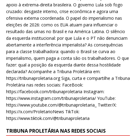
apoio à extrema-direita brasileira. O governo Lula sob fogo
cruzado: desgaste interno, crise econômica e agora uma
ofensiva externa coordenada. O papel do imperialismo nas
eleições de 2026: como os EUA atuam para influenciar o
resultado das urnas no Brasil e na América Latina. O silêncio
da esquerda institucional: por que Lula e o PT não denunciam
abertamente a interferência imperialista? As consequências
para a classe trabalhadora: quando o Brasil se curva ao
imperialismo, quem paga a conta são os trabalhadores. O que
fazer: qual a posição da esquerda diante dessa hostilidade
declarada? Acompanhe a Tribuna Proletária em:
https://tribunaproletaria.org Siga, curta e compartilhe a Tribuna
Proletária nas redes sociais: FaceBook:
https://facebook.com/tribunaproletaria Instagram:
https://www.instagram.com/tribunaproletaria/ YouTube:
https://www.youtube.com/@tribunaproletaria_ Twitter/X:
https://x.com/ProletarioNews TikTok:
https://www.tiktok.com/@tribunaproletaria
TRIBUNA PROLETÁRIA NAS REDES SOCIAIS