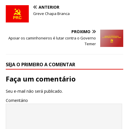
e
te
l
s
ANTERIOR
b
r
A
Greve Chapa Branca
o
p
o
p
PRÓXIMO
Apoiar os caminhoneiros é lutar contra o Governo
k
Temer
SEJA O PRIMEIRO A COMENTAR
Faça um comentário
Seu e-mail não será publicado.
Comentário