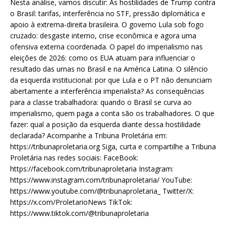
Nesta análise, vamos discutir: As hostilidades de Trump contra
o Brasil: tarifas, interferência no STF, pressão diplomática e
apoio à extrema-direita brasileira. O governo Lula sob fogo
cruzado: desgaste interno, crise econômica e agora uma
ofensiva externa coordenada. O papel do imperialismo nas
eleições de 2026: como os EUA atuam para influenciar o
resultado das urnas no Brasil e na América Latina. O silêncio
da esquerda institucional: por que Lula e o PT não denunciam
abertamente a interferência imperialista? As consequências
para a classe trabalhadora: quando o Brasil se curva ao
imperialismo, quem paga a conta são os trabalhadores. O que
fazer: qual a posição da esquerda diante dessa hostilidade
declarada? Acompanhe a Tribuna Proletária em:
https://tribunaproletaria.org Siga, curta e compartilhe a Tribuna
Proletária nas redes sociais: FaceBook:
https://facebook.com/tribunaproletaria Instagram:
https://www.instagram.com/tribunaproletaria/ YouTube:
https://www.youtube.com/@tribunaproletaria_ Twitter/X:
https://x.com/ProletarioNews TikTok:
https://www.tiktok.com/@tribunaproletaria