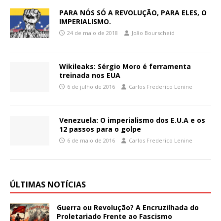
PARA NÓS SÓ A REVOLUÇÃO, PARA ELES, O
IMPERIALISMO.
24 de maio de 2018
João Bourscheid
Wikileaks: Sérgio Moro é ferramenta
treinada nos EUA
6 de julho de 2016
Carlos Frederico Lenine
Venezuela: O imperialismo dos E.U.A e os
12 passos para o golpe
6 de maio de 2016
Carlos Frederico Lenine
ÚLTIMAS NOTÍCIAS
Guerra ou Revolução? A Encruzilhada do
Proletariado Frente ao Fascismo