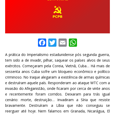
F
T
E
W
a
w
m
h
A prática do Imperialismo estadunidense pós segunda guerra,
c
it
ai
at
tem sido a de invadir, pilhar, saquear os países alvos de seus
e
te
l
s
exércitos. Começaram pela Coreia, Vietnã, Cuba… Há mais de
sessenta anos Cuba sofre um bloqueio econômico e político
b
r
A
criminoso. No Iraque alegaram a existência de armas químicas
o
p
e destruíram aquele país. Responderam ao ataque WTC com a
invasão do Afeganistão, onde ficaram por cerca de vinte anos
o
p
e recentemente foram corridos. Deixaram para trás igual
k
cenário: morte, destruição… Invadiram a Síria que resiste
bravamente. Destruíram a Líbia que não conseguiu se
reerguer até hoje. Nem falamos em Granada, Nicarágua, El