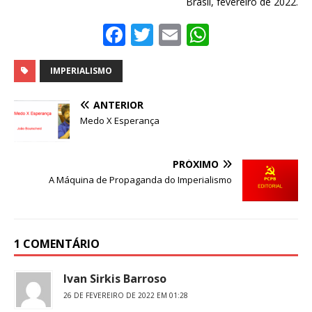
Brasil, fevereiro de 2022.
F
T
E
W
a
w
m
h
c
it
ai
at
IMPERIALISMO
e
te
l
s
ANTERIOR
b
r
A
Medo X Esperança
o
p
o
p
PRÓXIMO
A Máquina de Propaganda do Imperialismo
k
1 COMENTÁRIO
Ivan Sirkis Barroso
26 DE FEVEREIRO DE 2022 EM 01:28