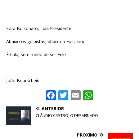
Fora Bolsonaro, Lula Presidente.
Abaixo os golpistas, abaixo o Fascismo.
É Lula, sem medo de ser Feliz.
João Bourscheid
F
T
E
W
a
w
m
h
ANTERIOR
c
it
ai
at
CLÁUDIO CASTRO, O DESAFINADO
e
te
l
s
b
r
A
PRÓXIMO