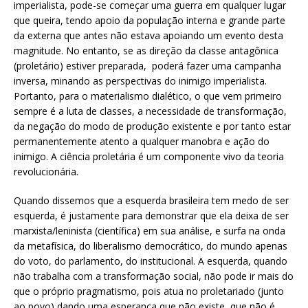
imperialista, pode-se começar uma guerra em qualquer lugar
que queira, tendo apoio da população interna e grande parte
da externa que antes não estava apoiando um evento desta
magnitude. No entanto, se as direção da classe antagônica
(proletário) estiver preparada, poderá fazer uma campanha
inversa, minando as perspectivas do inimigo imperialista.
Portanto, para o materialismo dialético, o que vem primeiro
sempre é a luta de classes, a necessidade de transformação,
da negação do modo de produção existente e por tanto estar
permanentemente atento a qualquer manobra e ação do
inimigo. A ciência proletária é um componente vivo da teoria
revolucionária.
Quando dissemos que a esquerda brasileira tem medo de ser
esquerda, é justamente para demonstrar que ela deixa de ser
marxista/leninista (científica) em sua análise, e surfa na onda
da metafísica, do liberalismo democrático, do mundo apenas
do voto, do parlamento, do institucional. A esquerda, quando
não trabalha com a transformação social, não pode ir mais do
que o próprio pragmatismo, pois atua no proletariado (junto
ao povo) dando uma esperança que não existe, que não é