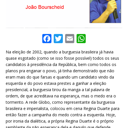
F
T
E
W
a
w
m
h
Na eleição de 2002, quando a burguesia brasileira já havia
c
it
ai
at
quase esgotado (como se isso fosse possível) todos os seus
e
te
l
s
candidatos à presidência da República, bem como todos os
planos pra enganar o povo, já tinha demonstrado que não
b
r
A
eram mais do que farsas e quando um candidato vindo da
o
p
esquerda e do povo estava prestes a ganhar a eleição
presidencial, a burguesia tirou da manga a tal palavra de
o
p
ordem, de que acreditava na esperança, mas o medo era o
k
tormento. A rede Globo, como representante da burguesia
brasileira e imperialista, colocou em cena Regina Duarte para
então fazer a campanha do medo contra a esquerda. Hoje,
por ironia da dialética, a própria Regina Duarte é o próprio
semblante da não esperança dela e daquilo que defende