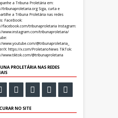
anhe a Tribuna Proletária em:
://tribunaproletaria.org Siga, curta e
rtilhe a Tribuna Proletária nas redes
is: FaceBook:
://facebook.com/tribunaproletaria Instagram:
://www.instagram.com/tribunaproletaria/
ube:
://www.youtube.com/@tribunaproletaria_
er/X: https://x.com/ProletarioNews TikTok:
://www.tiktok.com/@tribunaproletaria
BUNA PROLETÁRIA NAS REDES
IAIS
CURAR NO SITE