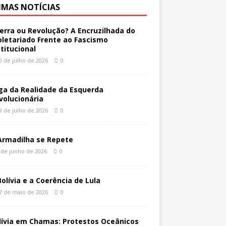
IMAS NOTÍCIAS
erra ou Revolução? A Encruzilhada do
oletariado Frente ao Fascismo
stitucional
0 de julho de 2026
0
ga da Realidade da Esquerda
volucionária
9 de julho de 2026
0
Armadilha se Repete
 de junho de 2026
0
Bolívia e a Coerência de Lula
7 de maio de 2026
0
lívia em Chamas: Protestos Oceânicos