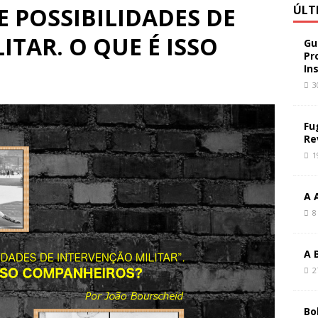
TE POSSIBILIDADES DE
ÚLT
ITAR. O QUE É ISSO
Gu
Pr
In
3
Fu
Re
1
A 
8
A 
2
Bo