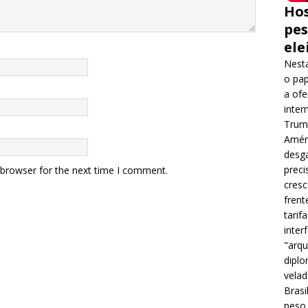
Hos
pes
ele
Nesta
o pap
a ofe
inter
Trump
Améri
desga
preci
 browser for the next time I comment.
cres
frent
tarif
inter
"arqu
diplo
velad
Brasi
peso 