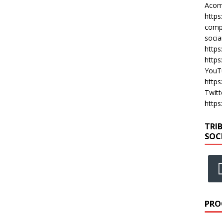
Acomp
https
compa
socia
https
https
YouT
https
Twitt
https
TRI
SOC
PRO