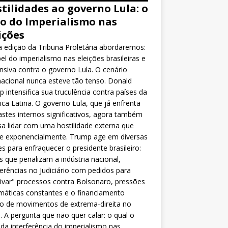
tilidades ao governo Lula: o
o do Imperialismo nas
ições
 edição da Tribuna Proletária abordaremos:
el do imperialismo nas eleições brasileiras e
nsiva contra o governo Lula. O cenário
nacional nunca esteve tão tenso. Donald
 intensifica sua truculência contra países da
ca Latina. O governo Lula, que já enfrenta
stes internos significativos, agora também
sa lidar com uma hostilidade externa que
ce exponencialmente. Trump age em diversas
es para enfraquecer o presidente brasileiro:
as que penalizam a indústria nacional,
ferências no Judiciário com pedidos para
ivar" processos contra Bolsonaro, pressões
máticas constantes e o financiamento
o de movimentos de extrema-direita no
l. A pergunta que não quer calar: o qual o
da interferência do imperialismo nas