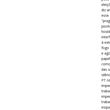
eleiç
diz a
esse
"prag
pisot
hosti
inter
à ext
fogo 
e ago
papel
como 
das u
silên
PT nã
imper
traba
imper
traba
esque