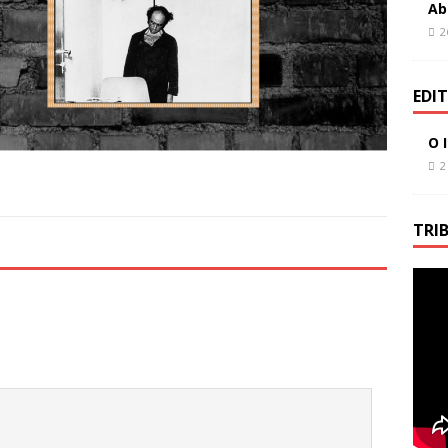
Ab
2
EDI
O 
2
TRI