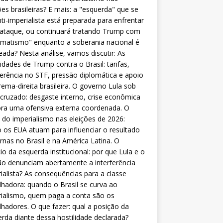
ões brasileiras? E mais: a "esquerda" que se
nti-imperialista está preparada para enfrentar
 ataque, ou continuará tratando Trump com
matismo" enquanto a soberania nacional é
eada? Nesta análise, vamos discutir: As
lidades de Trump contra o Brasil: tarifas,
ferência no STF, pressão diplomática e apoio
rema-direita brasileira. O governo Lula sob
cruzado: desgaste interno, crise econômica
ra uma ofensiva externa coordenada. O
 do imperialismo nas eleições de 2026:
os EUA atuam para influenciar o resultado
rnas no Brasil e na América Latina. O
cio da esquerda institucional: por que Lula e o
o denunciam abertamente a interferência
ialista? As consequências para a classe
lhadora: quando o Brasil se curva ao
ialismo, quem paga a conta são os
lhadores. O que fazer: qual a posição da
rda diante dessa hostilidade declarada?