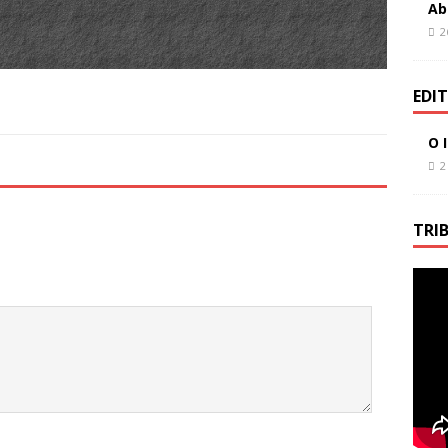
Ab
2
EDI
O 
2
TRI