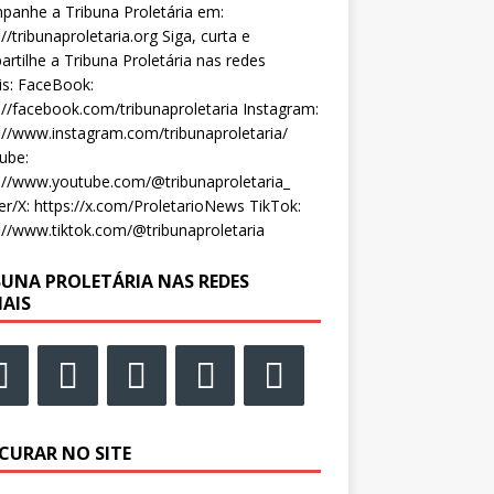
anhe a Tribuna Proletária em:
://tribunaproletaria.org Siga, curta e
rtilhe a Tribuna Proletária nas redes
is: FaceBook:
://facebook.com/tribunaproletaria Instagram:
://www.instagram.com/tribunaproletaria/
ube:
://www.youtube.com/@tribunaproletaria_
er/X: https://x.com/ProletarioNews TikTok:
://www.tiktok.com/@tribunaproletaria
BUNA PROLETÁRIA NAS REDES
IAIS
CURAR NO SITE