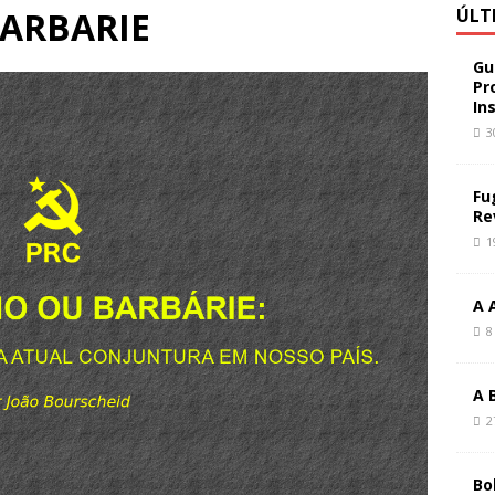
BARBARIE
ÚLT
Gu
Pr
In
3
Fu
Re
1
A 
8
A 
2
Bo