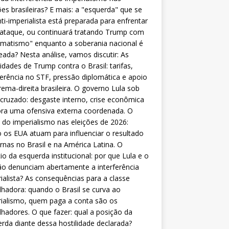
ões brasileiras? E mais: a "esquerda" que se
nti-imperialista está preparada para enfrentar
 ataque, ou continuará tratando Trump com
matismo" enquanto a soberania nacional é
eada? Nesta análise, vamos discutir: As
lidades de Trump contra o Brasil: tarifas,
ferência no STF, pressão diplomática e apoio
rema-direita brasileira. O governo Lula sob
cruzado: desgaste interno, crise econômica
ra uma ofensiva externa coordenada. O
 do imperialismo nas eleições de 2026:
os EUA atuam para influenciar o resultado
rnas no Brasil e na América Latina. O
cio da esquerda institucional: por que Lula e o
o denunciam abertamente a interferência
ialista? As consequências para a classe
lhadora: quando o Brasil se curva ao
ialismo, quem paga a conta são os
lhadores. O que fazer: qual a posição da
rda diante dessa hostilidade declarada?