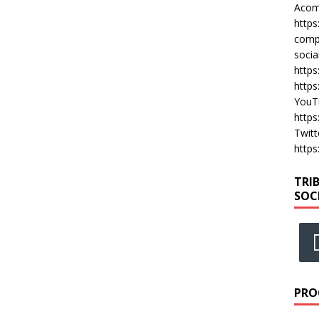
Acomp
https
compa
socia
https
https
YouT
https
Twitt
https
TRI
SOC
PRO