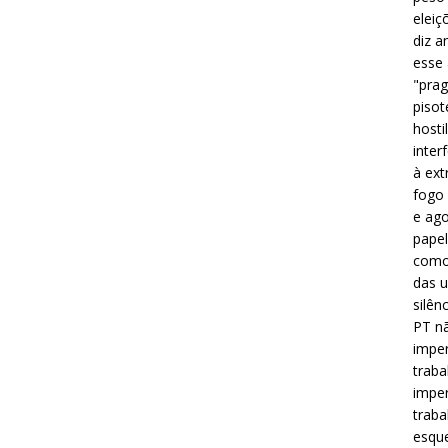
eleiç
diz a
esse
"prag
pisot
hosti
inter
à ext
fogo 
e ago
papel
como 
das u
silên
PT nã
imper
traba
imper
traba
esque