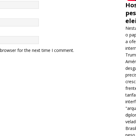
Hos
pes
ele
Nesta
o pap
a ofe
inter
 browser for the next time I comment.
Trump
Améri
desga
preci
cres
frent
tarif
inter
"arqu
diplo
velad
Brasi
peso 