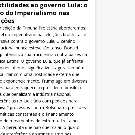
tilidades ao governo Lula: o
o do Imperialismo nas
ições
 edição da Tribuna Proletária abordaremos:
el do imperialismo nas eleições brasileiras e
nsiva contra o governo Lula. O cenário
nacional nunca esteve tão tenso. Donald
 intensifica sua truculência contra países da
ca Latina. O governo Lula, que já enfrenta
stes internos significativos, agora também
sa lidar com uma hostilidade externa que
ce exponencialmente. Trump age em diversas
es para enfraquecer o presidente brasileiro:
as que penalizam a indústria nacional,
ferências no Judiciário com pedidos para
ivar" processos contra Bolsonaro, pressões
máticas constantes e o financiamento
o de movimentos de extrema-direita no
l. A pergunta que não quer calar: o qual o
da interferência do imperialismo nas