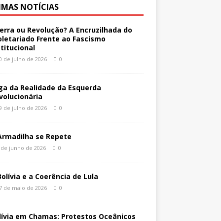
IMAS NOTÍCIAS
erra ou Revolução? A Encruzilhada do
oletariado Frente ao Fascismo
stitucional
0 de julho de 2026
0
ga da Realidade da Esquerda
volucionária
9 de julho de 2026
0
Armadilha se Repete
 de junho de 2026
0
Bolívia e a Coerência de Lula
7 de maio de 2026
0
lívia em Chamas: Protestos Oceânicos