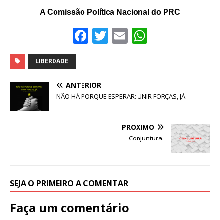
A Comissão Política Nacional do PRC
F
T
E
W
a
w
m
h
c
it
ai
at
LIBERDADE
e
te
l
s
ANTERIOR
b
r
A
NÃO HÁ PORQUE ESPERAR: UNIR FORÇAS, JÁ.
o
p
o
p
PRÓXIMO
Conjuntura.
k
SEJA O PRIMEIRO A COMENTAR
Faça um comentário