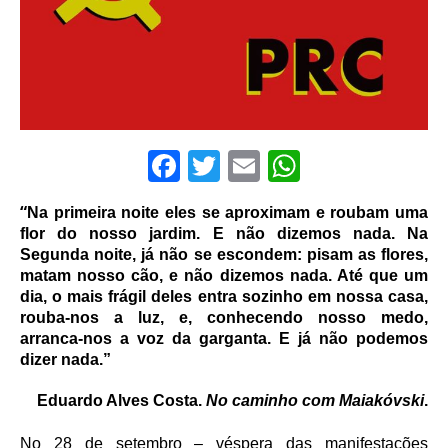
F
T
E
W
a
w
m
h
“
Na primeira noite eles se aproximam e roubam uma
c
it
ai
at
flor do nosso jardim. E não dizemos nada. Na
e
te
l
s
Segunda noite, já não se escondem: pisam as flores,
matam nosso cão, e não dizemos nada. Até que um
b
r
A
dia, o mais frágil deles entra sozinho em nossa casa,
o
p
rouba-nos a luz, e, conhecendo nosso medo,
arranca-nos a voz da garganta. E já não podemos
o
p
dizer nada.”
k
Eduardo Alves Costa.
No caminho com Maiakóvski
.
No 28 de setembro – véspera das manifestações