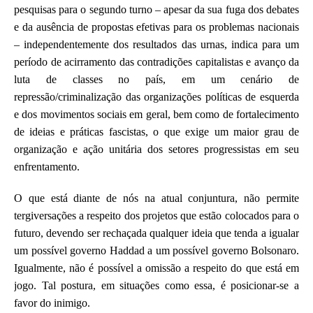
pesquisas para o segundo turno
–
apesar da sua fuga dos debates
e da ausência de propostas efetivas para os problemas
nacionais
–
independentemente dos resultados das urnas, indica para um
período de acirramento das contradições capitalistas e
avanço
da
luta de classes no país, em um cenário de
repressão/
criminalização d
as organizações políticas
de esquerda
e dos movimentos
sociais
em geral
,
bem como
de
fortalecimento
de ideias e práticas fascistas, o que exige um maior grau de
organização e ação unitária dos setores progressi
s
tas em seu
enfrentamento.
O que
está
diante de nós na atual conjuntura, não permite
tergiversações a respeito dos projetos que estão colocados para o
futuro, devendo ser rechaçada qualquer ideia que tenda a igualar
um possível governo Haddad a um possível governo Bolsonaro.
Igualmente, não é possível a
omissão a
respeito do que está em
jogo.
Tal postura
, em situações como essa, é posicionar-se a
favor do
inimigo.