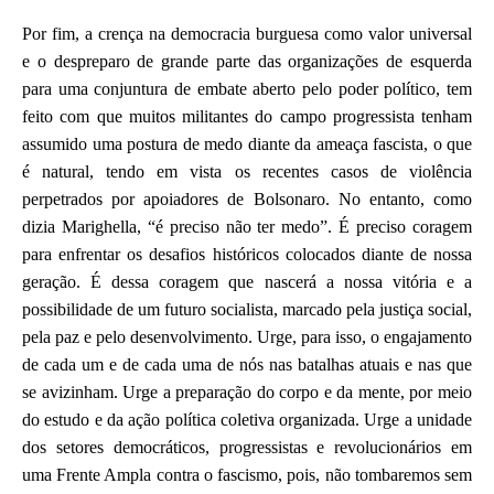
Por fim, a
crença na democracia burguesa como valor universal
e o despreparo de grande parte das organizações de esquerda
para uma conjuntura de embate aberto pelo poder político, tem
feito com que
muitos
militantes do campo progressista tenham
assumido uma postura de medo diante da
ameaça fascista
, o que
é natural, tendo em vista os recentes casos de violência
perpetrados por apoiadores de Bolsonaro. No entanto, como
dizia Marig
h
ella, “
é preciso não ter medo”. É preciso coragem
para enfrentar os desafios históricos colocados diante de nossa
geração. É de
ssa coragem
que nascerá a nossa vitória e a
possibilidade de um futuro socialista, marcado pela justiça social,
pela paz e pelo desenvolvimento. Urge, para isso, o engajamento
de cada um e de cada uma
de nós
nas batalhas atuais e nas que
se avizinham. Urge a preparação do corpo e da mente, por meio
do estudo e da ação política coletiva organizada. Urge a unidade
dos setores democráticos,
progressistas
e revolucionários em
uma Frente Ampla
contra o fascismo,
pois, n
ão tombaremos sem