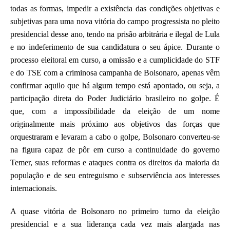
todas as formas, impedir
a existência d
as condições objetivas e
subjetivas para uma nova vitória do campo progressista
no pleito
presidencial desse ano
,
tendo na prisão arbitrária e ilegal de Lula
e no indeferimento de sua candidatura o seu ápice. Durante o
processo eleitoral em curso, a omissão e a cumplicidade do STF
e do TSE com a criminosa campanha de Bolsonaro, apenas v
ê
m
confirmar aquilo que há algum tempo está apontado, ou seja, a
participação direta do Poder Judiciário brasileiro no golpe. É
que, com a impossibilidade da eleição de um nome
originalmente mais próximo a
os objetivos das forças que
orquestraram e levaram a cabo o golpe
, Bolsonaro converteu-se
n
a
figura
capaz de p
ô
r em curso a continuidade do governo
Temer, suas reformas e ataques contra os direitos da maioria da
população e de seu entreguismo e subserviência aos interesses
internacionais.
A
quase vitória de Bolsonaro no primeiro turno da eleição
presidencial e a sua liderança
cada vez mais alargada
nas