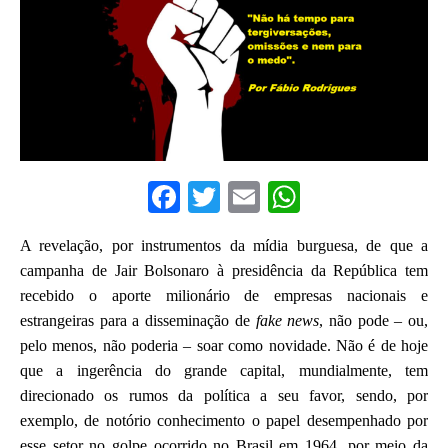
F
T
E
W
a
w
m
h
A revelação, por instrumentos da mídia burguesa, de que a
c
it
ai
at
campanha de Jair Bolsonaro à presidência da República tem
e
te
l
s
recebido o aporte milionário de empresas nacionais e
b
r
A
estrangeiras para a disseminação de
fake news
, não pod
e
–
ou,
o
p
pelo menos, não
poderia
–
soar como novidade. Não é de hoje
que a ingerência do grande capital,
mundialmente,
tem
o
p
direcionado os rumos da política a seu favor, sendo, por
k
exemplo, de notório conhecimento o papel desempenhado por
esse setor no golpe
ocorrido no Brasil em
1964, por meio da