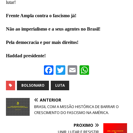
lutar!
Frente Ampla contra o fascismo já!
Não ao imperialismo e a seus agentes no Brasil!
Pela democracia e por mais direitos!
Haddad presidente!
F
T
E
W
a
w
m
h
c
it
ai
at
BOLSONARO
LUTA
e
te
l
s
ANTERIOR
b
r
A
BRASIL COM A MISSÃO HISTÓRICA DE BARRAR O
CRESCIMENTO DO FASCISMO NA AMÉRICA.
o
p
o
p
PRÓXIMO
UNIR, LUTAR E RESISTIR