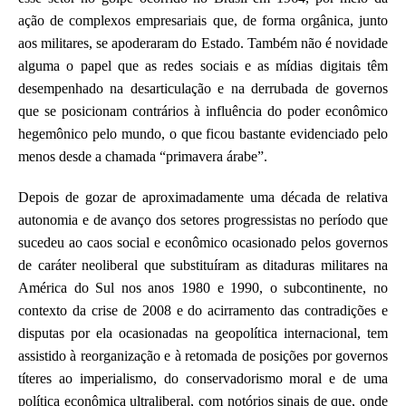
ação de complexos empresariais que, de forma orgânica, junto
aos militares, se apoderaram do Estado. Também não
é
novidade
alguma o papel que as redes sociais e as mídias digitais têm
desempenhado na desarticulação e
na
derrubada de governos
que se posicionam contrários à influência do poder econômico
hegemônico
pelo mundo
, o que ficou bastante evidenciado pelo
menos desde a chamada “primavera árabe”.
D
epois de gozar de
aproximadamente uma
década
de
relativa
autonomia e de avanço dos setores progressistas
no período que
sucedeu a
o caos social e econômico ocasionado pelos governos
de caráter
neo
liberal que substituíram as ditaduras militares na
América do Sul
nos anos 1980 e 1990,
o subcontinente, no
contexto da crise de 2008 e do acirramento das contradições e
disputas por ela ocasionadas na geopolítica internacional, tem
assistido à reorganização e à retomada de posições por governos
títeres ao
imperialismo
, do conservadorismo moral e de uma
política econômica ultraliberal, com notórios sinais de que, onde