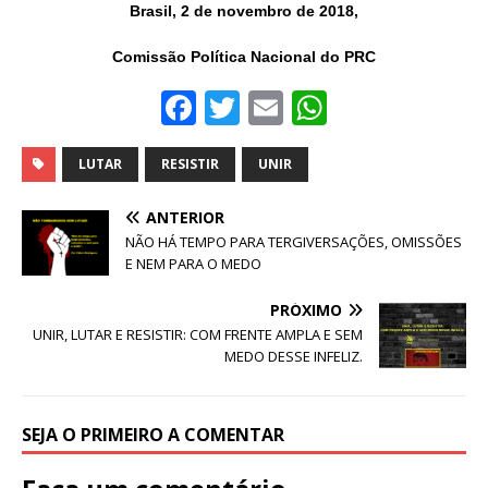
Brasil, 2 de novembro de 2018,
Comissão Política Nacional do PRC
F
T
E
W
a
w
m
h
c
it
ai
at
LUTAR
RESISTIR
UNIR
e
te
l
s
ANTERIOR
b
r
A
NÃO HÁ TEMPO PARA TERGIVERSAÇÕES, OMISSÕES
E NEM PARA O MEDO
o
p
o
p
PRÓXIMO
UNIR, LUTAR E RESISTIR: COM FRENTE AMPLA E SEM
k
MEDO DESSE INFELIZ.
SEJA O PRIMEIRO A COMENTAR