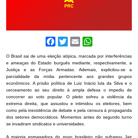
F
T
E
W
a
w
m
h
O Brasil sai de uma eleição atípica, marcada por interferências
c
it
ai
at
e ameaças do Estado burguês mediante, respectivamente, a
e
te
l
s
Justiça e as Forças Armadas. Ademais, explicitou-se a
parcialidade da mídia pertencente aos grandes grupos
b
r
A
econômicos. A prisão política de Luiz Inácio lula da Silva e o
o
p
cerceamento ao seu direito à ampla defesa o impediu de
o
p
concorrer ao voto popular. O pleito sofreu a violência da
extrema direita, que assustou e intimidou os eleitores, bem
k
como pela inexistência de debate e pela censura à propaganda
dos setores democráticos. Momentos antes do segundo turno
se invadiram sindicatos e universidades.
A maioria esmagadora do povo brasileiro não sufragou Jair