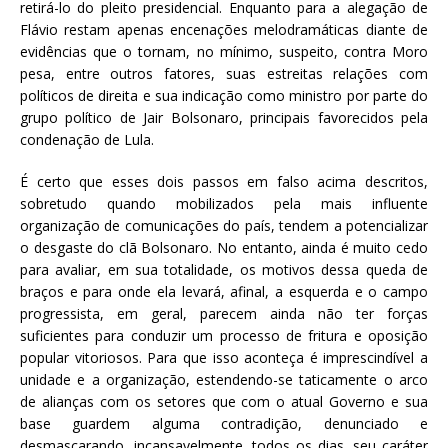
retirá-lo do pleito presidencial. Enquanto para a alegação de
Flávio restam apenas encenações melodramáticas diante de
evidências que o tornam, no mínimo, suspeito, contra Moro
pesa, entre outros fatores, suas estreitas relações com
políticos de direita e sua indicação como ministro por parte do
grupo político de Jair Bolsonaro, principais favorecidos pela
condenação de Lula.
É certo que esses dois passos em falso acima descritos,
sobretudo quando mobilizados pela mais influente
organização de comunicações do país, tendem a potencializar
o desgaste do clã Bolsonaro. No entanto, ainda é muito cedo
para avaliar, em sua totalidade, os motivos dessa queda de
braços e para onde ela levará, afinal, a esquerda e o campo
progressista, em geral, parecem ainda não ter forças
suficientes para conduzir um processo de fritura e oposição
popular vitoriosos. Para que isso aconteça é imprescindível a
unidade e a organização, estendendo-se taticamente o arco
de alianças com os setores que com o atual Governo e sua
base guardem alguma contradição, denunciado e
desmascarando, incansavelmente, todos os dias, seu caráter