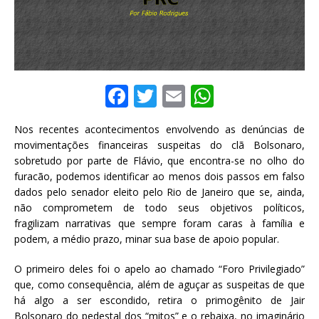
F
T
E
W
a
w
m
h
Nos recentes acontecimentos envolvendo as denúncias de
c
it
ai
at
movimentações financeiras suspeitas do clã Bolsonaro,
e
te
l
s
sobretudo por parte de Flávio, que encontra-se no olho do
furacão, podemos identificar ao menos dois passos em falso
b
r
A
dados pelo senador eleito pelo Rio de Janeiro que se, ainda,
o
p
não comprometem de todo seus objetivos políticos,
fragilizam narrativas que sempre foram caras à família e
o
p
podem, a médio prazo, minar sua base de apoio popular.
k
O primeiro deles foi o apelo ao chamado “Foro Privilegiado”
que, como consequência, além de aguçar as suspeitas de que
há algo a ser escondido, retira o primogênito de Jair
Bolsonaro do pedestal dos “mitos” e o rebaixa, no imaginário