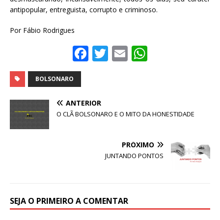
antipopular, entreguista, corrupto e criminoso.
Por Fábio Rodrigues
F
T
E
W
a
w
m
h
c
it
ai
at
BOLSONARO
e
te
l
s
ANTERIOR
b
r
A
O CLÃ BOLSONARO E O MITO DA HONESTIDADE
o
p
o
p
PRÓXIMO
JUNTANDO PONTOS
k
SEJA O PRIMEIRO A COMENTAR