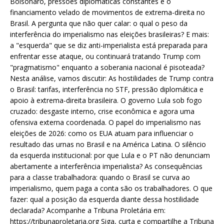
Bolsonaro, pressões diplomáticas constantes e o
financiamento velado de movimentos de extrema-direita no
Brasil. A pergunta que não quer calar: o qual o peso da
interferência do imperialismo nas eleições brasileiras? E mais:
a "esquerda" que se diz anti-imperialista está preparada para
enfrentar esse ataque, ou continuará tratando Trump com
"pragmatismo" enquanto a soberania nacional é pisoteada?
Nesta análise, vamos discutir: As hostilidades de Trump contra
o Brasil: tarifas, interferência no STF, pressão diplomática e
apoio à extrema-direita brasileira. O governo Lula sob fogo
cruzado: desgaste interno, crise econômica e agora uma
ofensiva externa coordenada. O papel do imperialismo nas
eleições de 2026: como os EUA atuam para influenciar o
resultado das urnas no Brasil e na América Latina. O silêncio
da esquerda institucional: por que Lula e o PT não denunciam
abertamente a interferência imperialista? As consequências
para a classe trabalhadora: quando o Brasil se curva ao
imperialismo, quem paga a conta são os trabalhadores. O que
fazer: qual a posição da esquerda diante dessa hostilidade
declarada? Acompanhe a Tribuna Proletária em:
https://tribunaproletaria.org Siga, curta e compartilhe a Tribuna