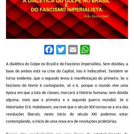
F
T
E
W
a
w
m
h
A dialética do Golpe no Brasil e do Fascismo imperialista.
Sem dúvidas, a
c
it
ai
at
base de ambos está na crise do Capital, isso é indiscutível. Também se
e
te
l
s
torna evidente, que o segundo levou à manifestação do primeiro. Se o
b
r
A
fascismo do Norte é contagiante, só o é, porque o mundo vive uma
época em que a luta de classes, marcará a história humana, sem dúvida
o
p
alguma, mais que a primeira e a segunda guerra mundial. Se o
o
p
historiador Eric Hobsbawm, escreve que o século XIX tornou-se a era das
k
revoluções liberais, neste início do século XXI podemos estar
contemplando, o início de uma nova era de revoluções proletárias.