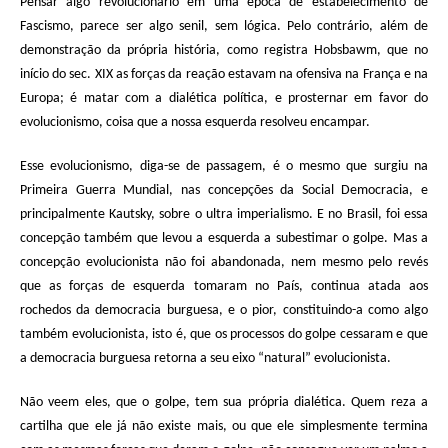
Pensar algo revolucionário em uma época de estabelecimento de
Fascismo, parece ser algo senil, sem lógica. Pelo contrário, além de
demonstração da própria história, como registra Hobsbawm, que no
início do sec. XIX as forças da reação estavam na ofensiva na França e na
Europa; é matar com a dialética política, e prosternar em favor do
evolucionismo, coisa que a nossa esquerda resolveu encampar.
Esse evolucionismo, diga-se de passagem, é o mesmo que surgiu na
Primeira Guerra Mundial, nas concepções da Social Democracia, e
principalmente Kautsky, sobre o ultra imperialismo. E no Brasil, foi essa
concepção também que levou a esquerda a subestimar o golpe. Mas a
concepção evolucionista não foi abandonada, nem mesmo pelo revés
que as forças de esquerda tomaram no País, continua atada aos
rochedos da democracia burguesa, e o pior, constituindo-a como algo
também evolucionista, isto é, que os processos do golpe cessaram e que
a democracia burguesa retorna a seu eixo “natural” evolucionista.
Não veem eles, que o golpe, tem sua própria dialética. Quem reza a
cartilha que ele já não existe mais, ou que ele simplesmente termina