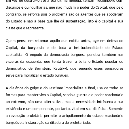
Em vez de destruí-lo até a sua última medula, tentam recompô-lo com
discursos e quinquilharias, que não mudam o poder do Capital, que pelo
contrário, se reforça pois o problema são os agentes que se apoderam
do Estado e não a base que lhe dá sustentação, isto é o Capital e sua
classe que o representa.
Quem pensa em retomar aquilo que existia antes, age em defesa do
Capital, da burguesia e de toda a institucionalidade do Estado
capitalista. O engodo da democracia burguesa penetra também nas
vísceras da esquerda, que tenta trazer a baila o Estado popular ou
democrático de Bernstein, Kautsky), que segundo esses pensadores
serve para moralizar o estado burguês.
A dialética do golpe e do Fascismo imperialista a final, usa de todas as
formas para manter vivo o Capital, sendo a guerra e o poder reacionário
ao extremo, não uma alternativa, mas a necessidade intrínseca a sua
existência e um componente, portanto, vital em sua dialética. Somente
a revolução proletária permite o aniquilamento do estado reacionário
burguês e a instauração da ditadura do proletariado.