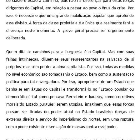
de classe e estão a caminho, pois não há diferenças para estas forças
dirigentes do Capital, em relação a passar ao povo o ônus da crise. Por
isso, é necessário que uma grande mobilização popular que aprofunde
essa divisão. A força da classe proletária é a única que realmente fará a
diferença neste momento. A greve geral precisa ser urgentemente
deliberada.
Quem dita os caminhos para a burguesia é o Capital. Mas com suas
falhas intrínsecas, diluem-se seus representantes na salvação de si
próprios, mas sem perder a alma capitalista. Por isso, todas as medidas
no nível econômico são tomadas via o Estado, bem como a sustentação
política para tal envergadura. Por isso, apropriar-se de um Estado que
banha-se em águas do Capital e transformá-lo no ”Estado popular ou
democrático” tal como pensava Bernstein e kautsky, como corretivos
morais do Estado burguês, serem utopias, imaginem que essas forças
possam ser tiradas do poder atual no Estado brasileiro (forças de
extrema direita a serviço do imperialismo do Norte), sem uma ruptura
com o poder existente e sem ação de massas contra esse poder.