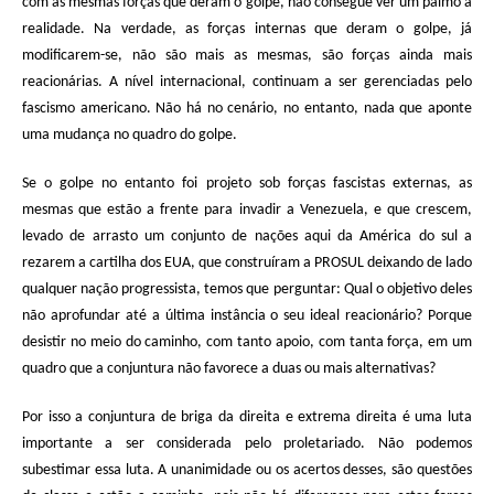
com as mesmas forças que deram o golpe, não consegue ver um palmo a
realidade. Na verdade, as forças internas que deram o golpe, já
modificarem-se, não são mais as mesmas, são forças ainda mais
reacionárias. A nível internacional, continuam a ser gerenciadas pelo
fascismo americano. Não há no cenário, no entanto, nada que aponte
uma mudança no quadro do golpe.
Se o golpe no entanto foi projeto sob forças fascistas externas, as
mesmas que estão a frente para invadir a Venezuela, e que crescem,
levado de arrasto um conjunto de nações aqui da América do sul a
rezarem a cartilha dos EUA, que construíram a PROSUL deixando de lado
qualquer nação progressista, temos que perguntar: Qual o objetivo deles
não aprofundar até a última instância o seu ideal reacionário? Porque
desistir no meio do caminho, com tanto apoio, com tanta força, em um
quadro que a conjuntura não favorece a duas ou mais alternativas?
Por isso a conjuntura de briga da direita e extrema direita é uma luta
importante a ser considerada pelo proletariado. Não podemos
subestimar essa luta. A unanimidade ou os acertos desses, são questões