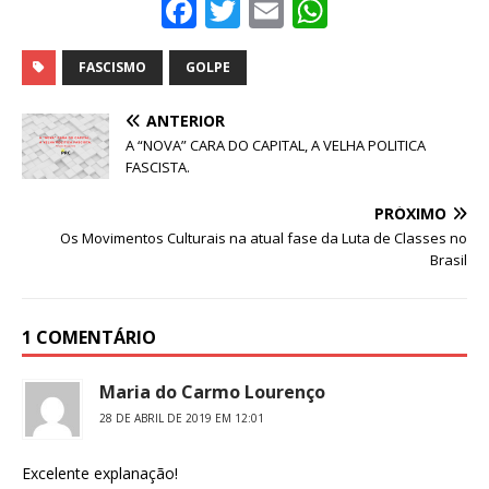
F
T
E
W
a
w
m
h
c
it
ai
at
FASCISMO
GOLPE
e
te
l
s
ANTERIOR
b
r
A
A “NOVA” CARA DO CAPITAL, A VELHA POLITICA
FASCISTA.
o
p
o
p
PRÓXIMO
Os Movimentos Culturais na atual fase da Luta de Classes no
k
Brasil
1 COMENTÁRIO
Maria do Carmo Lourenço
28 DE ABRIL DE 2019 EM 12:01
Excelente explanação!