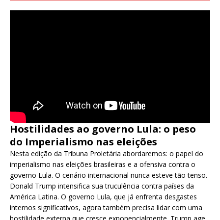
Hostilidades ao governo Lula: o peso
do Imperialismo nas eleições
Nesta edição da Tribuna Proletária abordaremos: o papel do
imperialismo nas eleições brasileiras e a ofensiva contra o
governo Lula. O cenário internacional nunca esteve tão tenso.
Donald Trump intensifica sua truculência contra países da
América Latina. O governo Lula, que já enfrenta desgastes
internos significativos, agora também precisa lidar com uma
hostilidade externa que cresce exponencialmente. Trump age