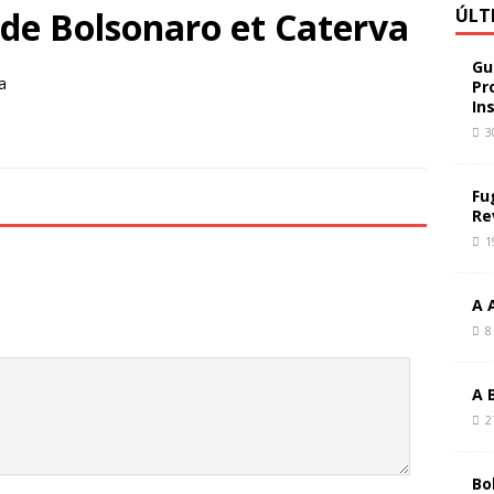
l de Bolsonaro et Caterva
ÚLT
Gu
Pr
In
3
Fu
Re
1
A 
8
A 
2
Bo