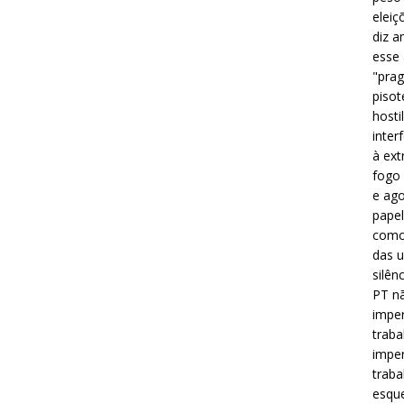
eleiç
diz a
esse
"prag
pisot
hosti
inter
à ext
fogo 
e ago
papel
como 
das u
silên
PT nã
imper
traba
imper
traba
esque