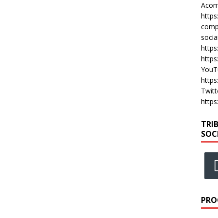
Acomp
https
compa
socia
https
https
YouT
https
Twitt
https
TRI
SOC
PRO