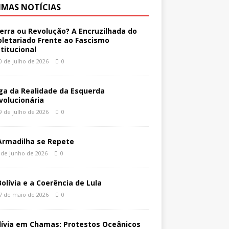
IMAS NOTÍCIAS
erra ou Revolução? A Encruzilhada do
oletariado Frente ao Fascismo
stitucional
0 de julho de 2026
0
ga da Realidade da Esquerda
volucionária
9 de julho de 2026
0
Armadilha se Repete
 de junho de 2026
0
Bolívia e a Coerência de Lula
7 de maio de 2026
0
lívia em Chamas: Protestos Oceânicos