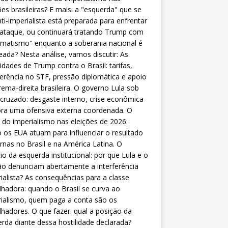
ões brasileiras? E mais: a "esquerda" que se
nti-imperialista está preparada para enfrentar
 ataque, ou continuará tratando Trump com
matismo" enquanto a soberania nacional é
eada? Nesta análise, vamos discutir: As
lidades de Trump contra o Brasil: tarifas,
ferência no STF, pressão diplomática e apoio
rema-direita brasileira. O governo Lula sob
cruzado: desgaste interno, crise econômica
ra uma ofensiva externa coordenada. O
 do imperialismo nas eleições de 2026:
os EUA atuam para influenciar o resultado
rnas no Brasil e na América Latina. O
cio da esquerda institucional: por que Lula e o
o denunciam abertamente a interferência
ialista? As consequências para a classe
lhadora: quando o Brasil se curva ao
ialismo, quem paga a conta são os
lhadores. O que fazer: qual a posição da
rda diante dessa hostilidade declarada?