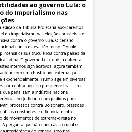
tilidades ao governo Lula: o
o do Imperialismo nas
ições
 edição da Tribuna Proletária abordaremos:
el do imperialismo nas eleições brasileiras e
nsiva contra o governo Lula. O cenário
nacional nunca esteve tão tenso. Donald
 intensifica sua truculência contra países da
ca Latina. O governo Lula, que já enfrenta
stes internos significativos, agora também
sa lidar com uma hostilidade externa que
ce exponencialmente. Trump age em diversas
es para enfraquecer o presidente brasileiro:
as que penalizam a indústria nacional,
ferências no Judiciário com pedidos para
ivar" processos contra Bolsonaro, pressões
máticas constantes e o financiamento
o de movimentos de extrema-direita no
l. A pergunta que não quer calar: o qual o
da interferência do imperialismo nas