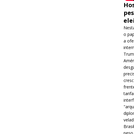
Hos
pes
ele
Nesta
o pap
a ofe
inter
Trump
Améri
desga
preci
cres
frent
tarif
inter
"arqu
diplo
velad
Brasi
peso 