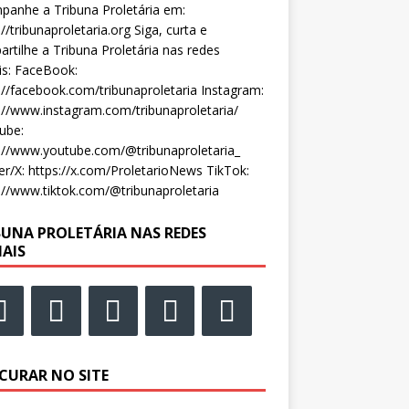
anhe a Tribuna Proletária em:
://tribunaproletaria.org Siga, curta e
rtilhe a Tribuna Proletária nas redes
is: FaceBook:
://facebook.com/tribunaproletaria Instagram:
://www.instagram.com/tribunaproletaria/
ube:
://www.youtube.com/@tribunaproletaria_
er/X: https://x.com/ProletarioNews TikTok:
://www.tiktok.com/@tribunaproletaria
BUNA PROLETÁRIA NAS REDES
IAIS
CURAR NO SITE