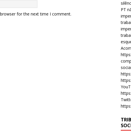
silên
PT nã
 browser for the next time I comment.
imper
traba
imper
traba
esque
Acomp
https
compa
socia
https
https
YouT
https
Twitt
https
TRI
SOC