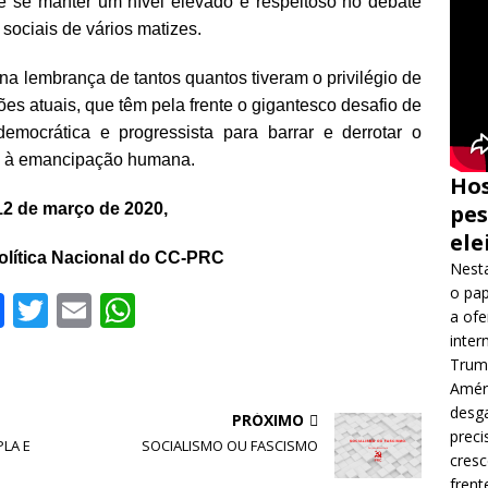
k
 e se manter um nível elevado e respeitoso no debate
 sociais de vários matizes.
 na lembrança de tantos quantos tiveram o privilégio de
s atuais, que têm pela frente o gigantesco desafio de
emocrática e progressista para barrar e derrotar o
va à emancipação humana.
Hos
 12 de março de 2020,
pes
ele
lítica Nacional do CC-PRC
Nesta
o pap
F
T
E
W
a ofe
a
w
m
h
inter
Trump
c
it
ai
at
Améri
e
te
l
s
desga
PRÓXIMO
b
r
A
preci
PLA E
SOCIALISMO OU FASCISMO
cres
o
p
frent