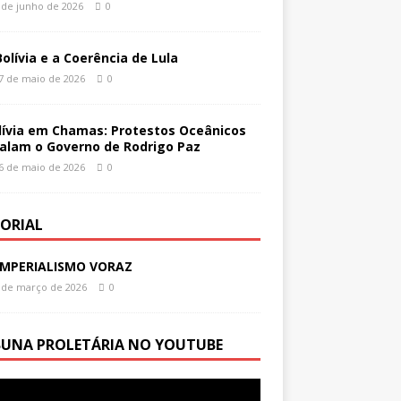
 de junho de 2026
0
Bolívia e a Coerência de Lula
7 de maio de 2026
0
lívia em Chamas: Protestos Oceânicos
alam o Governo de Rodrigo Paz
6 de maio de 2026
0
TORIAL
IMPERIALISMO VORAZ
 de março de 2026
0
BUNA PROLETÁRIA NO YOUTUBE