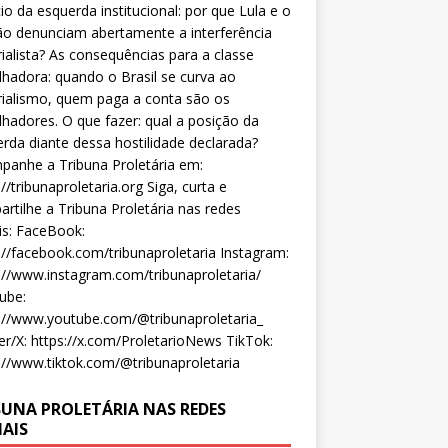
cio da esquerda institucional: por que Lula e o
o denunciam abertamente a interferência
ialista? As consequências para a classe
lhadora: quando o Brasil se curva ao
ialismo, quem paga a conta são os
lhadores. O que fazer: qual a posição da
rda diante dessa hostilidade declarada?
anhe a Tribuna Proletária em:
://tribunaproletaria.org Siga, curta e
rtilhe a Tribuna Proletária nas redes
is: FaceBook:
://facebook.com/tribunaproletaria Instagram:
://www.instagram.com/tribunaproletaria/
ube:
://www.youtube.com/@tribunaproletaria_
er/X: https://x.com/ProletarioNews TikTok:
://www.tiktok.com/@tribunaproletaria
BUNA PROLETÁRIA NAS REDES
IAIS