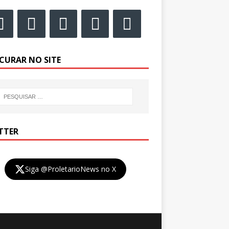
CURAR NO SITE
TTER
Siga @ProletarioNews no X