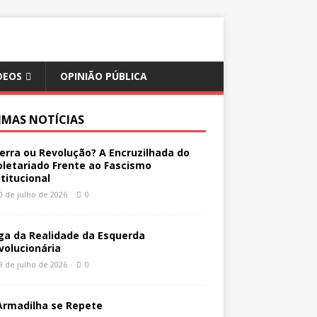
DEOS
OPINIÃO PÚBLICA
IMAS NOTÍCIAS
erra ou Revolução? A Encruzilhada do
oletariado Frente ao Fascismo
stitucional
0 de julho de 2026
0
ga da Realidade da Esquerda
volucionária
9 de julho de 2026
0
Armadilha se Repete