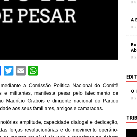
8
A 
2
Bo
Ab
2
F
T
E
W
EDI
a
w
m
h
mediante a Comissão Política Nacional do Comitê
c
it
ai
at
O 
e militantes, manifesta pesar pelo falecimento de
e
te
l
s
2
ão Maurício Grabois e dirigente nacional do Partido
b
r
A
edade aos seus familiares, amigos e camaradas.
o
p
TRI
notórias amplitude, capacidade dialogal e dedicação,
o
p
das forças revolucionárias e do movimento operário-