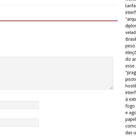
o
p
tarif
inter
k
"arqu
diplo
velad
Brasi
peso 
eleiç
diz a
esse
"prag
pisot
hosti
inter
à ext
fogo 
e ago
papel
como 
das u