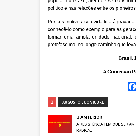
popular no Brasil, além de se construir
político e nas relações entre os pioneiros
Por tais motivos, sua vida ficará gravada
conhecê-lo como exemplo para as geraçõe
formar uma ampla unidade nacional, d
protofascimo, no longo caminho que le
Brasil,
A Comissão Po
AUGUSTO BUONICORE
ANTERIOR
A RESISTÊNCIA TEM QUE SER AM
RADICAL