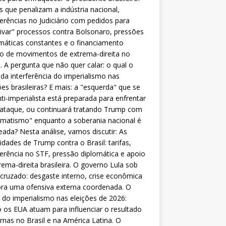
as que penalizam a indústria nacional,
ferências no Judiciário com pedidos para
ivar" processos contra Bolsonaro, pressões
máticas constantes e o financiamento
o de movimentos de extrema-direita no
l. A pergunta que não quer calar: o qual o
da interferência do imperialismo nas
ões brasileiras? E mais: a "esquerda" que se
nti-imperialista está preparada para enfrentar
 ataque, ou continuará tratando Trump com
matismo" enquanto a soberania nacional é
eada? Nesta análise, vamos discutir: As
lidades de Trump contra o Brasil: tarifas,
ferência no STF, pressão diplomática e apoio
rema-direita brasileira. O governo Lula sob
cruzado: desgaste interno, crise econômica
ra uma ofensiva externa coordenada. O
 do imperialismo nas eleições de 2026:
os EUA atuam para influenciar o resultado
rnas no Brasil e na América Latina. O