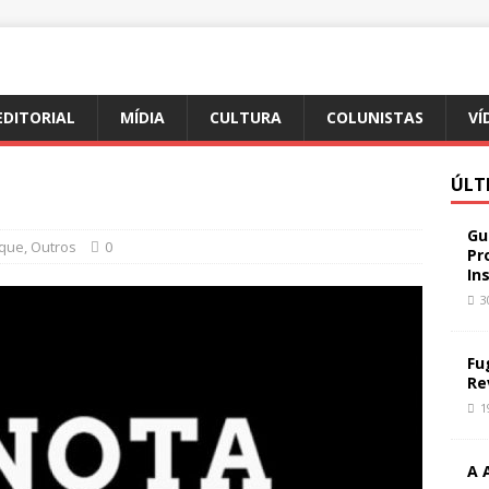
EDITORIAL
MÍDIA
CULTURA
COLUNISTAS
VÍ
ÚLT
Gu
que
,
Outros
0
Pr
In
3
Fu
Re
1
A 