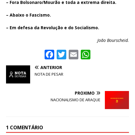
– Fora Bolsonaro/Mourão e toda a extrema direita.
– Abaixo o Fascismo.
– Em defesa da Revolução e do Socialismo.
João Bourscheid.
F
T
E
W
a
w
m
h
ANTERIOR
c
it
ai
at
NOTA DE PESAR
e
te
l
s
b
r
A
PRÓXIMO
o
p
NACIONALISMO DE ARAQUE
o
p
k
1 COMENTÁRIO