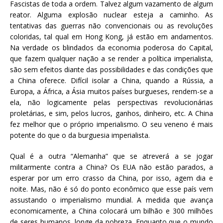
Fascistas de toda a ordem. Talvez algum vazamento de algum
reator. Alguma explosão nuclear esteja a caminho. As
tentativas das guerras não convencionais ou as revoluções
coloridas, tal qual em Hong Kong, já estão em andamentos.
Na verdade os blindados da economia poderosa do Capital,
que fazem qualquer nação a se render a política imperialista,
são sem efeitos diante das possibilidades e das condições que
a China oferece. Difícil isolar a China, quando a Rússia, a
Europa, a África, a Ásia muitos países burgueses, rendem-se a
ela, não logicamente pelas perspectivas revolucionárias
proletárias, e sim, pelos lucros, ganhos, dinheiro, etc. A China
fez melhor que o próprio imperialismo. O seu veneno é mais
potente do que o da burguesia imperialista.
Qual é a outra “Alemanha” que se atreverá a se jogar
militarmente contra a China? Os EUA não estão parados, a
esperar por um erro crasso da China, por isso, agem dia e
noite. Mas, não é só do ponto econômico que esse país vem
assustando o imperialismo mundial. A medida que avança
economicamente, a China colocará um bilhão e 300 milhões
de seres humanos, longe da pobreza. Enquanto que o mundo