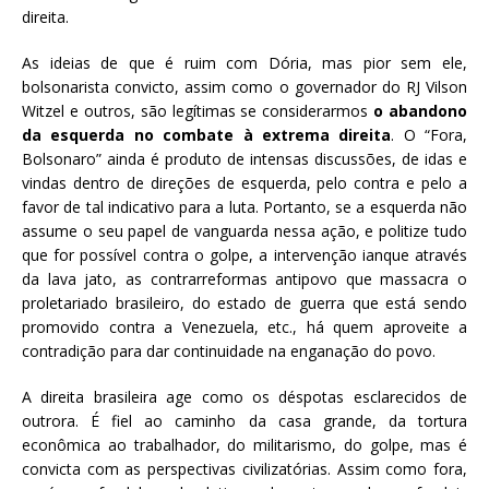
direita.
As ideias de que é ruim com Dória, mas pior sem ele,
bolsonarista convicto, assim como o governador do RJ Vilson
Witzel e outros, são legítimas se considerarmos
o abandono
da esquerda no combate à extrema direita
. O “Fora,
Bolsonaro” ainda é produto de intensas discussões, de idas e
vindas dentro de direções de esquerda, pelo contra e pelo a
favor de tal indicativo para a luta. Portanto, se a esquerda não
assume o seu papel de vanguarda nessa ação, e politize tudo
que for possível contra o golpe, a intervenção ianque através
da lava jato, as contrarreformas antipovo que massacra o
proletariado brasileiro, do estado de guerra que está sendo
promovido contra a Venezuela, etc., há quem aproveite a
contradição para dar continuidade na enganação do povo.
A direita brasileira age como os déspotas esclarecidos de
outrora. É fiel ao caminho da casa grande, da tortura
econômica ao trabalhador, do militarismo, do golpe, mas é
convicta com as perspectivas civilizatórias. Assim como fora,