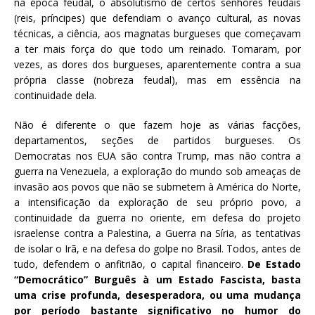
na época feudal, o absolutismo de certos senhores feudais
(reis, príncipes) que defendiam o avanço cultural, as novas
técnicas, a ciência, aos magnatas burgueses que começavam
a ter mais força do que todo um reinado. Tomaram, por
vezes, as dores dos burgueses, aparentemente contra a sua
própria classe (nobreza feudal), mas em essência na
continuidade dela.
Não é diferente o que fazem hoje as várias facções,
departamentos, seções de partidos burgueses. Os
Democratas nos EUA são contra Trump, mas não contra a
guerra na Venezuela, a exploração do mundo sob ameaças de
invasão aos povos que não se submetem à América do Norte,
a intensificação da exploração de seu próprio povo, a
continuidade da guerra no oriente, em defesa do projeto
israelense contra a Palestina, a Guerra na Síria, as tentativas
de isolar o Irã, e na defesa do golpe no Brasil. Todos, antes de
tudo, defendem o anfitrião, o capital financeiro.
De Estado
“Democrático” Burguês à um Estado Fascista, basta
uma crise profunda, desesperadora, ou uma mudança
por período bastante significativo no humor do