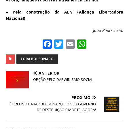
– Pela construção da ALN (Aliança Libertadora
Nacional).
João Bourscheid.
F
T
E
W
a
w
m
h
c
it
ai
at
FORA BOLSONARO
e
te
l
s
ANTERIOR
b
r
A
OPÇÃO PELO DARWINISMO SOCIAL
o
p
o
p
PRÓXIMO
É PRECISO PARAR BOLSONARO E O SEU GOVERNO
k
DE DESTRUIÇÃO E MORTE, AGORA!