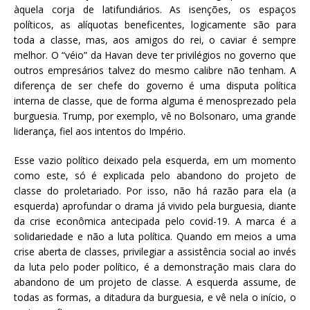
àquela corja de latifundiários. As isenções, os espaços
políticos, as alíquotas beneficentes, logicamente são para
toda a classe, mas, aos amigos do rei, o caviar é sempre
melhor. O “véio” da Havan deve ter privilégios no governo que
outros empresários talvez do mesmo calibre não tenham. A
diferença de ser chefe do governo é uma disputa política
interna de classe, que de forma alguma é menosprezado pela
burguesia. Trump, por exemplo, vê no Bolsonaro, uma grande
liderança, fiel aos intentos do Império.
Esse vazio político deixado pela esquerda, em um momento
como este, só é explicada pelo abandono do projeto de
classe do proletariado. Por isso, não há razão para ela (a
esquerda) aprofundar o drama já vivido pela burguesia, diante
da crise econômica antecipada pelo covid-19. A marca é a
solidariedade e não a luta política. Quando em meios a uma
crise aberta de classes, privilegiar a assistência social ao invés
da luta pelo poder político, é a demonstração mais clara do
abandono de um projeto de classe. A esquerda assume, de
todas as formas, a ditadura da burguesia, e vê nela o início, o