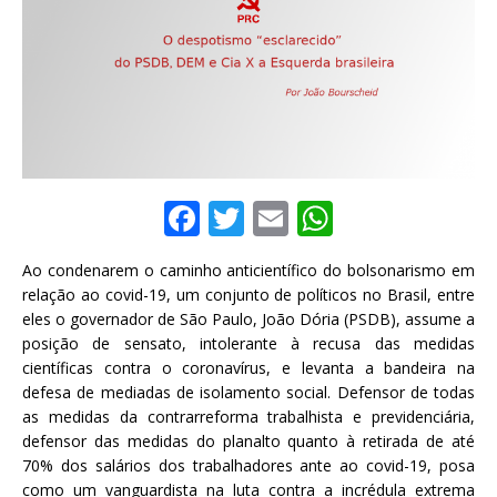
F
T
E
W
a
w
m
h
Ao condenarem o caminho anticientífico do bolsonarismo em
c
it
ai
at
relação ao covid-19, um conjunto de políticos no Brasil, entre
e
te
l
s
eles o governador de São Paulo, João Dória (PSDB), assume a
posição de sensato, intolerante à recusa das medidas
b
r
A
científicas contra o coronavírus, e levanta a bandeira na
o
p
defesa de mediadas de isolamento social. Defensor de todas
as medidas da contrarreforma trabalhista e previdenciária,
o
p
defensor das medidas do planalto quanto à retirada de até
k
70% dos salários dos trabalhadores ante ao covid-19, posa
como um vanguardista na luta contra a incrédula extrema