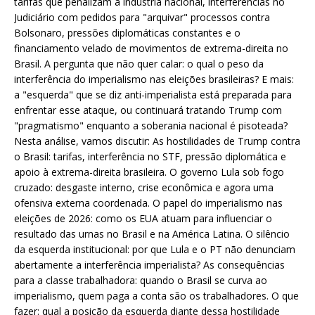
tarifas que penalizam a indústria nacional, interferências no
Judiciário com pedidos para "arquivar" processos contra
Bolsonaro, pressões diplomáticas constantes e o
financiamento velado de movimentos de extrema-direita no
Brasil. A pergunta que não quer calar: o qual o peso da
interferência do imperialismo nas eleições brasileiras? E mais:
a "esquerda" que se diz anti-imperialista está preparada para
enfrentar esse ataque, ou continuará tratando Trump com
"pragmatismo" enquanto a soberania nacional é pisoteada?
Nesta análise, vamos discutir: As hostilidades de Trump contra
o Brasil: tarifas, interferência no STF, pressão diplomática e
apoio à extrema-direita brasileira. O governo Lula sob fogo
cruzado: desgaste interno, crise econômica e agora uma
ofensiva externa coordenada. O papel do imperialismo nas
eleições de 2026: como os EUA atuam para influenciar o
resultado das urnas no Brasil e na América Latina. O silêncio
da esquerda institucional: por que Lula e o PT não denunciam
abertamente a interferência imperialista? As consequências
para a classe trabalhadora: quando o Brasil se curva ao
imperialismo, quem paga a conta são os trabalhadores. O que
fazer: qual a posição da esquerda diante dessa hostilidade