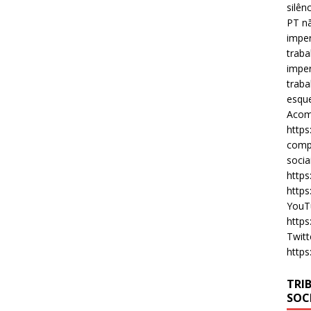
silên
PT nã
imper
traba
imper
traba
esque
Acomp
https
compa
socia
https
https
YouT
https
Twitt
https
TRI
SOC