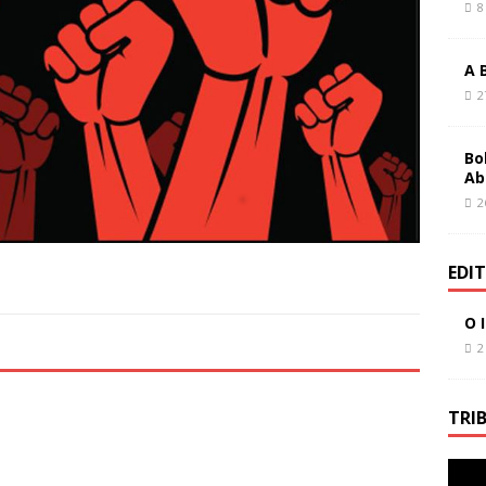
8
A 
2
Bo
Ab
2
EDI
O 
2
TRI