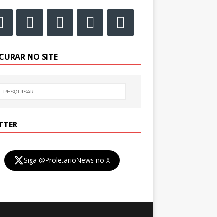
CURAR NO SITE
TTER
Siga @ProletarioNews no X