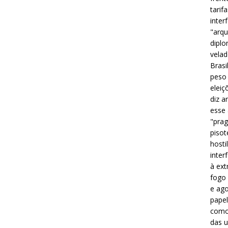
tarif
inter
"arqu
diplo
velad
Brasi
peso 
eleiç
diz a
esse
"prag
pisot
hosti
inter
à ext
fogo 
e ago
papel
como 
das u