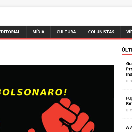
EDITORIAL
MÍDIA
CULTURA
COLUNISTAS
VÍ
ÚLT
Gu
Pr
In
3
Fu
Re
1
A 