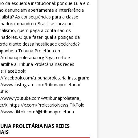
cio da esquerda institucional: por que Lula e o
o denunciam abertamente a interferência
ialista? As consequências para a classe
lhadora: quando o Brasil se curva ao
ialismo, quem paga a conta são os
lhadores. O que fazer: qual a posição da
rda diante dessa hostilidade declarada?
anhe a Tribuna Proletária em:
://tribunaproletaria.org Siga, curta e
rtilhe a Tribuna Proletária nas redes
is: FaceBook:
://facebook.com/tribunaproletaria Instagram:
://www.instagram.com/tribunaproletaria/
ube:
://www.youtube.com/@tribunaproletaria_
er/X: https://x.com/ProletarioNews TikTok:
://www.tiktok.com/@tribunaproletaria
BUNA PROLETÁRIA NAS REDES
IAIS