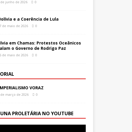
 de junho de 2026
0
Bolívia e a Coerência de Lula
7 de maio de 2026
0
lívia em Chamas: Protestos Oceânicos
alam o Governo de Rodrigo Paz
6 de maio de 2026
0
TORIAL
IMPERIALISMO VORAZ
 de março de 2026
0
BUNA PROLETÁRIA NO YOUTUBE