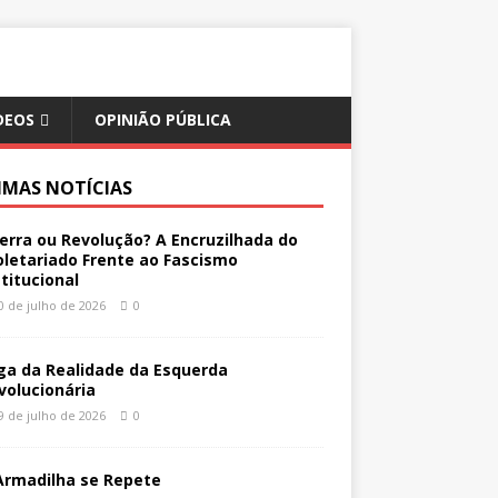
DEOS
OPINIÃO PÚBLICA
IMAS NOTÍCIAS
erra ou Revolução? A Encruzilhada do
oletariado Frente ao Fascismo
stitucional
0 de julho de 2026
0
ga da Realidade da Esquerda
volucionária
9 de julho de 2026
0
Armadilha se Repete