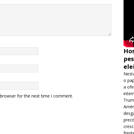
Hos
pes
ele
Nesta
o pap
a ofe
inter
 browser for the next time I comment.
Trump
Améri
desga
preci
cres
frent