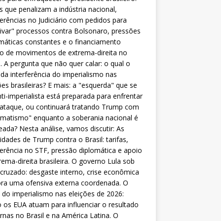
as que penalizam a indústria nacional,
ferências no Judiciário com pedidos para
ivar" processos contra Bolsonaro, pressões
máticas constantes e o financiamento
o de movimentos de extrema-direita no
l. A pergunta que não quer calar: o qual o
da interferência do imperialismo nas
ões brasileiras? E mais: a "esquerda" que se
nti-imperialista está preparada para enfrentar
 ataque, ou continuará tratando Trump com
matismo" enquanto a soberania nacional é
eada? Nesta análise, vamos discutir: As
lidades de Trump contra o Brasil: tarifas,
ferência no STF, pressão diplomática e apoio
rema-direita brasileira. O governo Lula sob
cruzado: desgaste interno, crise econômica
ra uma ofensiva externa coordenada. O
 do imperialismo nas eleições de 2026:
os EUA atuam para influenciar o resultado
rnas no Brasil e na América Latina. O