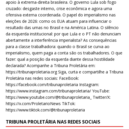
apoio à extrema-direita brasileira. O governo Lula sob fogo
cruzado: desgaste interno, crise econômica e agora uma
ofensiva externa coordenada. O papel do imperialismo nas
eleições de 2026: como os EUA atuam para influenciar o
resultado das urnas no Brasil e na América Latina. O silêncio
da esquerda institucional: por que Lula e o PT não denunciam
abertamente a interferência imperialista? As consequências
para a classe trabalhadora: quando o Brasil se curva ao
imperialismo, quem paga a conta são os trabalhadores. O que
fazer: qual a posição da esquerda diante dessa hostilidade
declarada? Acompanhe a Tribuna Proletária em:
https://tribunaproletaria.org Siga, curta e compartilhe a Tribuna
Proletária nas redes sociais: FaceBook:
https://facebook.com/tribunaproletaria Instagram:
https://www.instagram.com/tribunaproletaria/ YouTube:
https://www.youtube.com/@tribunaproletaria_ Twitter/X:
https://x.com/ProletarioNews TikTok:
https://www.tiktok.com/@tribunaproletaria
TRIBUNA PROLETÁRIA NAS REDES SOCIAIS