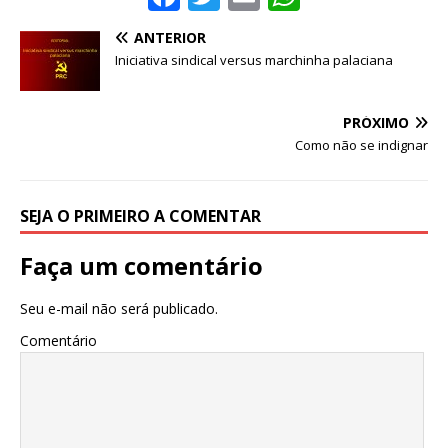
a
w
m
h
ANTERIOR
c
it
ai
at
Iniciativa sindical versus marchinha palaciana
e
te
l
s
b
r
A
PRÓXIMO
o
p
Como não se indignar
o
p
k
SEJA O PRIMEIRO A COMENTAR
Faça um comentário
Seu e-mail não será publicado.
Comentário