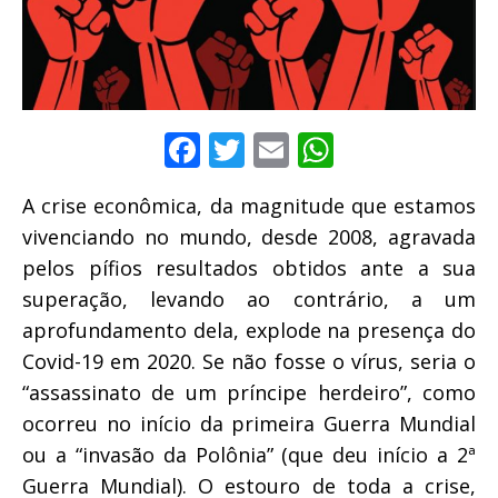
F
T
E
W
a
w
m
h
A crise econômica, da magnitude que estamos
c
it
ai
at
vivenciando no mundo, desde 2008, agravada
e
te
l
s
pelos pífios resultados obtidos ante a sua
b
r
A
superação, levando ao contrário, a um
o
p
aprofundamento dela, explode na presença do
o
p
Covid-19 em 2020. Se não fosse o vírus, seria o
k
“assassinato de um príncipe herdeiro”, como
ocorreu no início da primeira Guerra Mundial
ou a “invasão da Polônia” (que deu início a 2ª
Guerra Mundial). O estouro de toda a crise,