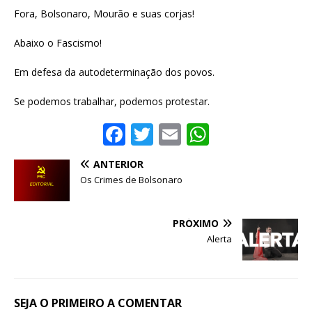
Fora, Bolsonaro, Mourão e suas corjas!
Abaixo o Fascismo!
Em defesa da autodeterminação dos povos.
Se podemos trabalhar, podemos protestar.
F
T
E
W
a
w
m
h
ANTERIOR
c
it
ai
at
Os Crimes de Bolsonaro
e
te
l
s
b
r
A
PRÓXIMO
o
p
Alerta
o
p
k
SEJA O PRIMEIRO A COMENTAR