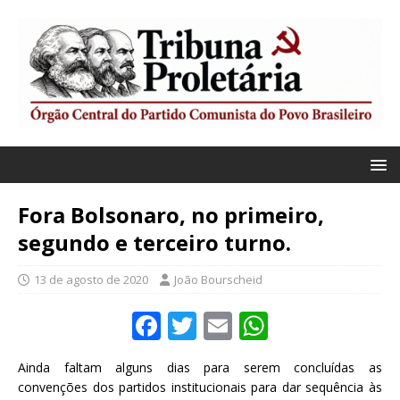
Fora Bolsonaro, no primeiro,
segundo e terceiro turno.
13 de agosto de 2020
João Bourscheid
F
T
E
W
a
w
m
h
Ainda faltam alguns dias para serem concluídas as
c
it
ai
at
convenções dos partidos institucionais para dar sequência às