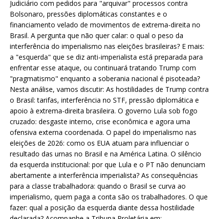
Judiciário com pedidos para "arquivar" processos contra
Bolsonaro, pressões diplomáticas constantes e o
financiamento velado de movimentos de extrema-direita no
Brasil. A pergunta que não quer calar: o qual o peso da
interferência do imperialismo nas eleições brasileiras? E mais:
a "esquerda" que se diz anti-imperialista está preparada para
enfrentar esse ataque, ou continuará tratando Trump com
"pragmatismo" enquanto a soberania nacional é pisoteada?
Nesta análise, vamos discutir: As hostilidades de Trump contra
o Brasil: tarifas, interferência no STF, pressão diplomática e
apoio à extrema-direita brasileira. O governo Lula sob fogo
cruzado: desgaste interno, crise econômica e agora uma
ofensiva externa coordenada. O papel do imperialismo nas
eleições de 2026: como os EUA atuam para influenciar o
resultado das urnas no Brasil e na América Latina. O silêncio
da esquerda institucional: por que Lula e o PT não denunciam
abertamente a interferência imperialista? As consequências
para a classe trabalhadora: quando o Brasil se curva ao
imperialismo, quem paga a conta são os trabalhadores. O que
fazer: qual a posição da esquerda diante dessa hostilidade
declarada? Acompanhe a Tribuna Proletária em: