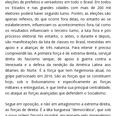
e
te
l
s
eleições de prefeitos e vereadores em todo o Brasil. Em todos
os Estados e nas grandes cidades com mais de 200 mil
b
r
A
eleitores poderá haver segundo turno. Porém, as eleições são
o
p
apenas reflexos, do que ocorre fora delas, no entanto ao se
estabelecerem, influenciam os acontecimentos fora, tal como
o
p
os resultados influenciam o terceiro turno, a luta fora e pós
k
processo eleitoral. No entanto, o antes, o durante e depois,
são manifestações da luta de classes no Brasil, revestidas em
apoio e a alianças de três natureza. Para intervir é preciso
compreendê-las. A primeira força é de extrema direita, serviçal
direta do fascismo ianque, de apoio à guerra contra a
Venezuela e a defesa da rendição da América Latina aos
ditames do Norte. É a força que tem hegemonia atual, no
golpe patrocinado em 2016. São as forças que se constituem
hoje, sob o Bolsonarismo e especificamente as forças
militares e entreguistas, e que tenha sua principal centralidade,
no ataque as forças avançadas que defendem o Socialismo.
Segue em oposição, e não em antagonismo a extrema direita,
as forças de direita. É a dita burguesia “democrática”, que sob
a nova ordem fascista mundial, encampada pelo imperialismo