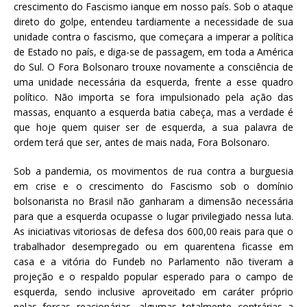
crescimento do Fascismo ianque em nosso país. Sob o ataque
direto do golpe, entendeu tardiamente a necessidade de sua
unidade contra o fascismo, que começara a imperar a política
de Estado no país, e diga-se de passagem, em toda a América
do Sul. O Fora Bolsonaro trouxe novamente a consciência de
uma unidade necessária da esquerda, frente a esse quadro
político. Não importa se fora impulsionado pela ação das
massas, enquanto a esquerda batia cabeça, mas a verdade é
que hoje quem quiser ser de esquerda, a sua palavra de
ordem terá que ser, antes de mais nada, Fora Bolsonaro.
Sob a pandemia, os movimentos de rua contra a burguesia
em crise e o crescimento do Fascismo sob o domínio
bolsonarista no Brasil não ganharam a dimensão necessária
para que a esquerda ocupasse o lugar privilegiado nessa luta.
As iniciativas vitoriosas de defesa dos 600,00 reais para que o
trabalhador desempregado ou em quarentena ficasse em
casa e a vitória do Fundeb no Parlamento não tiveram a
projeção e o respaldo popular esperado para o campo de
esquerda, sendo inclusive aproveitado em caráter próprio
pelas forças reacionárias, algumas totalmente contrárias a