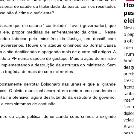
Hos
fissional de saúde da titularidade da pasta, com os resultados
pes
so não é crime o suficiente?
ele
aram que ele estaria “ controlado”. Teve ( governador), que
Nesta
 ele, propor medidas de enfrentamento da crise…. Neste
o pap
ndou fabricar pelo ministério da Justiça, um dossiê com
a ofe
os adversários. Houve um ataque criminoso ao Jornal Causa
inter
o site danificando e apagando mais de quatro mil artigos. A
Trump
ando a PF numa espécie de gestapo. Mais a ação do ministro
Améri
implementando a destruição da estrutura do ministério. Sem
desga
m a tragédia de mais de cem mil mortos.
preci
cres
postamente derrotar Bolsonaro nas urnas e que a “grande
frent
pais. O pleito municipal ocorrerá em meio a uma pandemia e
tarif
ita na ofensiva, agora desfrutando da estrutura do governo.
inter
a e com sintomas de confusão.
"arqu
diplo
tro da ação politica, denunciando seus crimes e exigindo
velad
Brasi
peso 