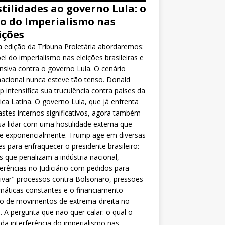
tilidades ao governo Lula: o
o do Imperialismo nas
ições
 edição da Tribuna Proletária abordaremos:
el do imperialismo nas eleições brasileiras e
nsiva contra o governo Lula. O cenário
nacional nunca esteve tão tenso. Donald
 intensifica sua truculência contra países da
ca Latina. O governo Lula, que já enfrenta
stes internos significativos, agora também
sa lidar com uma hostilidade externa que
ce exponencialmente. Trump age em diversas
es para enfraquecer o presidente brasileiro:
as que penalizam a indústria nacional,
ferências no Judiciário com pedidos para
ivar" processos contra Bolsonaro, pressões
máticas constantes e o financiamento
o de movimentos de extrema-direita no
l. A pergunta que não quer calar: o qual o
da interferência do imperialismo nas