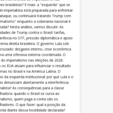
ões brasileiras? E mais: a "esquerda" que se
nti-imperialista está preparada para enfrentar
 ataque, ou continuará tratando Trump com
matismo" enquanto a soberania nacional é
eada? Nesta análise, vamos discutir: As
lidades de Trump contra o Brasil: tarifas,
ferência no STF, pressão diplomática e apoio
rema-direita brasileira. O governo Lula sob
cruzado: desgaste interno, crise econômica
ra uma ofensiva externa coordenada. O
 do imperialismo nas eleições de 2026:
os EUA atuam para influenciar o resultado
rnas no Brasil e na América Latina. O
cio da esquerda institucional: por que Lula e o
o denunciam abertamente a interferência
ialista? As consequências para a classe
lhadora: quando o Brasil se curva ao
ialismo, quem paga a conta são os
lhadores. O que fazer: qual a posição da
rda diante dessa hostilidade declarada?