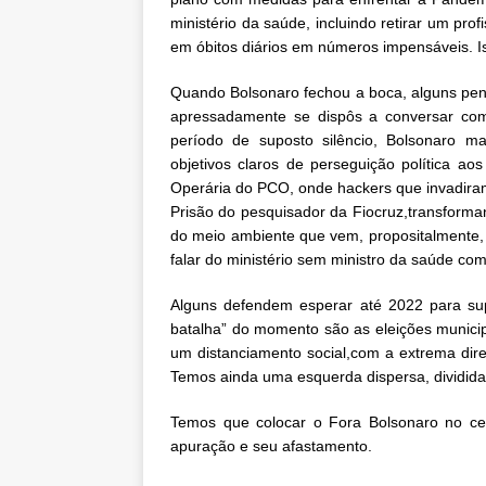
ministério da saúde, incluindo retirar um pro
em óbitos diários em números impensáveis. Is
Quando Bolsonaro fechou a boca, alguns pens
apressadamente se dispôs a conversar com
período de suposto silêncio, Bolsonaro ma
objetivos claros de perseguição política a
Operária do PCO, onde hackers que invadiram 
Prisão do pesquisador da Fiocruz,transform
do meio ambiente que vem, propositalmente, 
falar do ministério sem ministro da saúde co
Alguns defendem esperar até 2022 para su
batalha” do momento são as eleições munici
um distanciamento social,com a extrema dire
Temos ainda uma esquerda dispersa, dividid
Temos que colocar o Fora Bolsonaro no cen
apuração e seu afastamento.