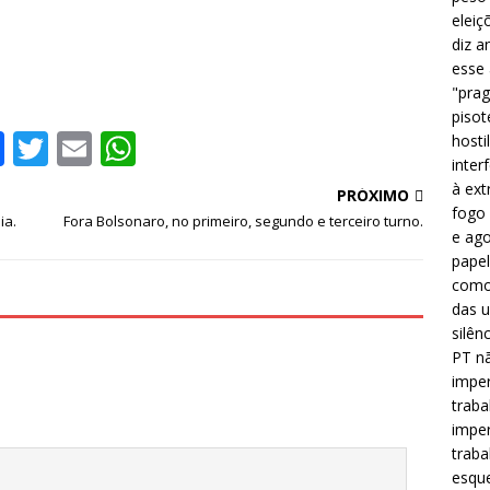
eleiç
diz a
esse
"prag
pisot
F
T
E
W
hosti
inter
a
w
m
h
à ext
PRÓXIMO
c
it
ai
at
fogo 
ia.
Fora Bolsonaro, no primeiro, segundo e terceiro turno.
e ago
e
te
l
s
papel
b
r
A
como 
das u
o
p
silên
o
p
PT nã
k
imper
traba
imper
traba
esque