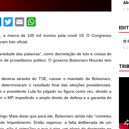
Ab
2
F
T
E
W
EDI
a
w
m
h
o, a marca de 100 mil mortos pela covid 19. O Congresso
c
it
ai
at
O 
am luto oficial.
e
te
l
s
2
ariedade das palavras”, como decretação de luto e coisas do
b
r
A
m de proselitismo politico. O governo Bolsonaro Mourão tem
o
p
TRI
o
p
a deveria através do TSE, cassar o mandato de Bolsonaro,
k
determinaram o resultado final das eleições presidenciais.
o presidente Lula foi julgado ou figura como réu, devido a
m o MP, impedindo o amplo direito de defesa e a garantia do
rigo Maia disse que para ele, Bolsonaro ainda não “cometeu
 de Impedimento. Então vejamos: a falta deliberada de um
ia, não é crime?ou o que é pior, um plano de desmonte no