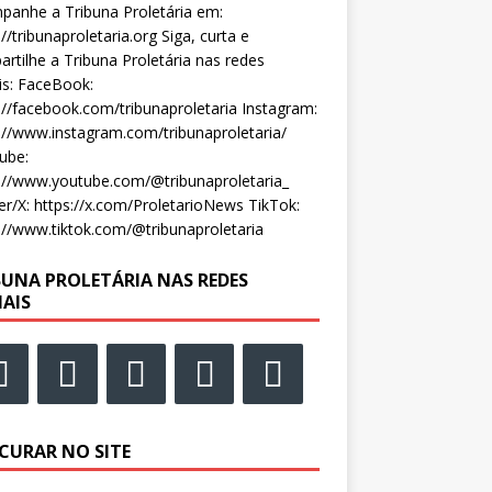
anhe a Tribuna Proletária em:
://tribunaproletaria.org Siga, curta e
rtilhe a Tribuna Proletária nas redes
is: FaceBook:
://facebook.com/tribunaproletaria Instagram:
://www.instagram.com/tribunaproletaria/
ube:
://www.youtube.com/@tribunaproletaria_
er/X: https://x.com/ProletarioNews TikTok:
://www.tiktok.com/@tribunaproletaria
BUNA PROLETÁRIA NAS REDES
IAIS
CURAR NO SITE