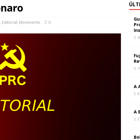
onaro
ÚLT
Gu
,
Editorial
,
Movimento
0
Pr
In
3
Fu
Re
1
A 
8
A 
2
Bo