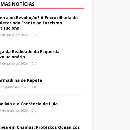
IMAS NOTÍCIAS
erra ou Revolução? A Encruzilhada do
oletariado Frente ao Fascismo
stitucional
0 de julho de 2026
0
ga da Realidade da Esquerda
volucionária
9 de julho de 2026
0
Armadilha se Repete
 de junho de 2026
0
Bolívia e a Coerência de Lula
7 de maio de 2026
0
lívia em Chamas: Protestos Oceânicos