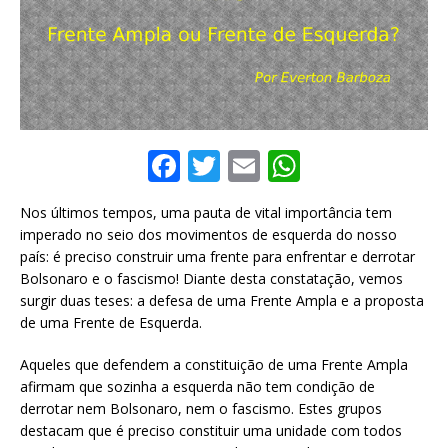
F
T
E
W
a
w
m
h
Nos últimos tempos, uma pauta de vital importância tem
c
it
ai
at
imperado no seio dos movimentos de esquerda do nosso
e
te
l
s
país: é preciso construir uma frente para enfrentar e derrotar
Bolsonaro e o fascismo! Diante desta constatação, vemos
b
r
A
surgir duas teses: a defesa de uma Frente Ampla e a proposta
o
p
de uma Frente de Esquerda.
o
p
Aqueles que defendem a constituição de uma Frente Ampla
k
afirmam que sozinha a esquerda não tem condição de
derrotar nem Bolsonaro, nem o fascismo. Estes grupos
destacam que é preciso constituir uma unidade com todos