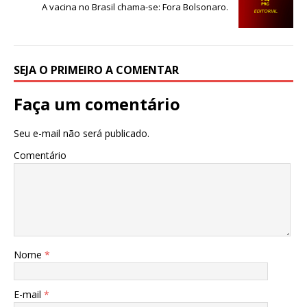
o
p
A vacina no Brasil chama-se: Fora Bolsonaro.
o
p
k
SEJA O PRIMEIRO A COMENTAR
Faça um comentário
Seu e-mail não será publicado.
Comentário
Nome
*
E-mail
*