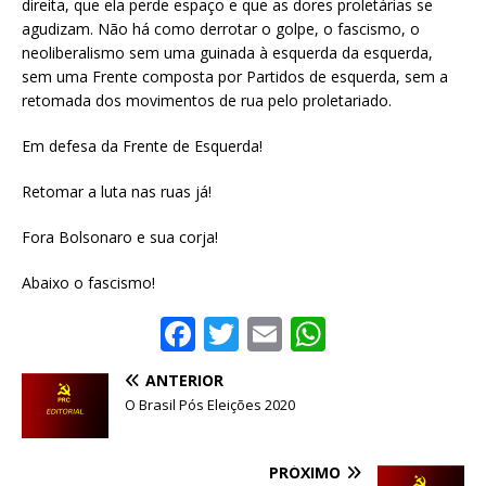
direita, que ela perde espaço e que as dores proletárias se
agudizam. Não há como derrotar o golpe, o fascismo, o
neoliberalismo sem uma guinada à esquerda da esquerda,
sem uma Frente composta por Partidos de esquerda, sem a
retomada dos movimentos de rua pelo proletariado.
Em defesa da Frente de Esquerda!
Retomar a luta nas ruas já!
Fora Bolsonaro e sua corja!
Abaixo o fascismo!
F
T
E
W
a
w
m
h
ANTERIOR
c
it
ai
at
O Brasil Pós Eleições 2020
e
te
l
s
b
r
A
PRÓXIMO