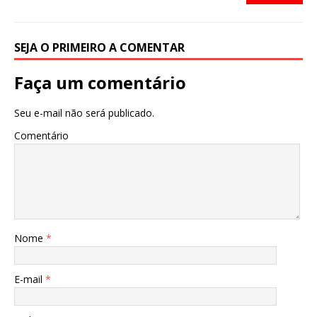
o
p
o
p
k
SEJA O PRIMEIRO A COMENTAR
Faça um comentário
Seu e-mail não será publicado.
Comentário
Nome
*
E-mail
*