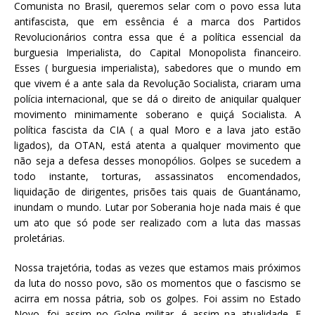
Comunista no Brasil, queremos selar com o povo essa luta
antifascista, que em essência é a marca dos Partidos
Revolucionários contra essa que é a política essencial da
burguesia Imperialista, do Capital Monopolista financeiro.
Esses ( burguesia imperialista), sabedores que o mundo em
que vivem é a ante sala da Revolução Socialista, criaram uma
polícia internacional, que se dá o direito de aniquilar qualquer
movimento minimamente soberano e quiçá Socialista. A
política fascista da CIA ( a qual Moro e a lava jato estão
ligados), da OTAN, está atenta a qualquer movimento que
não seja a defesa desses monopólios. Golpes se sucedem a
todo instante, torturas, assassinatos encomendados,
liquidação de dirigentes, prisões tais quais de Guantánamo,
inundam o mundo. Lutar por Soberania hoje nada mais é que
um ato que só pode ser realizado com a luta das massas
proletárias.
Nossa trajetória, todas as vezes que estamos mais próximos
da luta do nosso povo, são os momentos que o fascismo se
acirra em nossa pátria, sob os golpes. Foi assim no Estado
Novo, foi assim no Golpe militar, é assim na atualidade. E