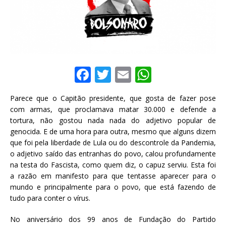
F
T
E
W
a
w
m
h
Parece que o Capitão presidente, que gosta de fazer pose
c
it
ai
at
com armas, que proclamava matar 30.000 e defende a
e
te
l
s
tortura, não gostou nada nada do adjetivo popular de
genocida. E de uma hora para outra, mesmo que alguns dizem
b
r
A
que foi pela liberdade de Lula ou do descontrole da Pandemia,
o
p
o adjetivo saído das entranhas do povo, calou profundamente
na testa do Fascista, como quem diz, o capuz serviu. Esta foi
o
p
a razão em manifesto para que tentasse aparecer para o
k
mundo e principalmente para o povo, que está fazendo de
tudo para conter o vírus.
No aniversário dos 99 anos de Fundação do Partido