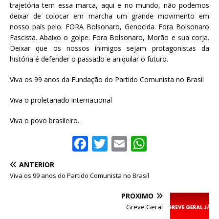
trajetória tem essa marca, aqui e no mundo, não podemos
deixar de colocar em marcha um grande movimento em
nosso país pelo. FORA Bolsonaro, Genocida. Fora Bolsonaro
Fascista. Abaixo o golpe. Fora Bolsonaro, Morão e sua corja.
Deixar que os nossos inimigos sejam protagonistas da
história é defender o passado e aniquilar o futuro.
Viva os 99 anos da Fundação do Partido Comunista no Brasil
Viva o proletariado internacional
Viva o povo brasileiro.
F
T
E
W
a
w
m
h
ANTERIOR
c
it
ai
at
Viva os 99 anos do Partido Comunista no Brasil
e
te
l
s
PRÓXIMO
b
r
A
Greve Geral