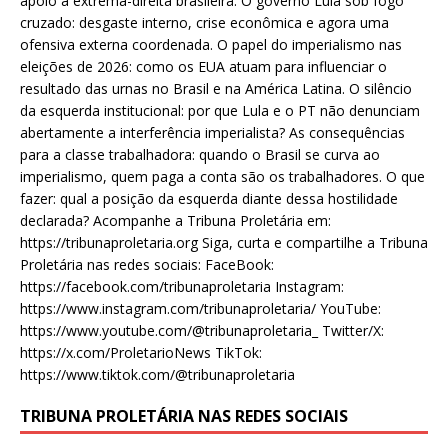
apoio à extrema-direita brasileira. O governo Lula sob fogo
cruzado: desgaste interno, crise econômica e agora uma
ofensiva externa coordenada. O papel do imperialismo nas
eleições de 2026: como os EUA atuam para influenciar o
resultado das urnas no Brasil e na América Latina. O silêncio
da esquerda institucional: por que Lula e o PT não denunciam
abertamente a interferência imperialista? As consequências
para a classe trabalhadora: quando o Brasil se curva ao
imperialismo, quem paga a conta são os trabalhadores. O que
fazer: qual a posição da esquerda diante dessa hostilidade
declarada? Acompanhe a Tribuna Proletária em:
https://tribunaproletaria.org Siga, curta e compartilhe a Tribuna
Proletária nas redes sociais: FaceBook:
https://facebook.com/tribunaproletaria Instagram:
https://www.instagram.com/tribunaproletaria/ YouTube:
https://www.youtube.com/@tribunaproletaria_ Twitter/X:
https://x.com/ProletarioNews TikTok:
https://www.tiktok.com/@tribunaproletaria
TRIBUNA PROLETÁRIA NAS REDES SOCIAIS