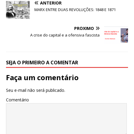
ANTERIOR
c
it
ai
at
MARX ENTRE DUAS REVOLUÇÕES: 1848 E 1871
e
te
l
s
b
r
A
PRÓXIMO
o
p
A crise do capital e a ofensiva fascista
o
p
k
SEJA O PRIMEIRO A COMENTAR
Faça um comentário
Seu e-mail não será publicado.
Comentário