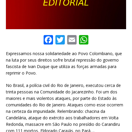
F
T
E
W
a
w
m
h
Expressamos nossa solidariedade ao Povo Colombiano, que
c
it
ai
at
na luta por seus direitos sofre brutal repressão do governo
e
te
l
s
fascista de Ivan Duque que utiliza as forças armadas para
reprimir o Povo.
b
r
A
o
p
No Brasil, a polícia civil do Rio de Janeiro, executou cerca de
trinta pessoas na Comunidade do Jacarezinho. Foi um dos
o
p
maiores e mais violentos ataques, por parte do Estado às
k
comunidades do Rio de Janeiro. Ataques como esse ocorrem
na certeza da impunidade. Relembrando: chacina da
Candelária, ataque do exército aos trabalhadores em Volta
Redonda, massacre em São Paulo no presídio do Carandiru
com 111 mortos, Eldorado Carajás, no Pará….