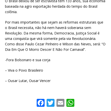
O Brasil deixou de ser escravista tem 133 anos, sua economia
baseada na agro exportação herdada do tempo do Brasil
colônia.
Por mais importantes que sejam as reformas estruturais que
o Brasil necessita, não há nem haverá soberania sem
Revolução. Da mesma forma, Democracia, Justiça Social é
uma conquista que virá somente pela via Revolucionária.
Como disse Paulo Cezar Pinheiro e Wilson das Neves, será: “O
Dia Em Que O Morro Descer E Não For Carnaval”.
-Fora Bolsonaro e sua corja
– Viva o Povo Brasileiro
– Ousar Lutar, Ousar Vencer
F
T
E
W
a
w
m
h