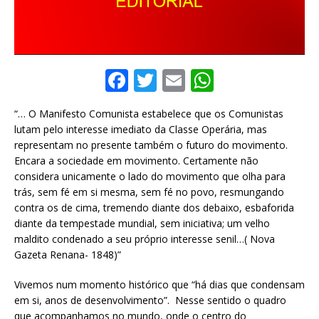
F
T
E
W
a
w
m
h
“… O Manifesto Comunista estabelece que os Comunistas
c
it
ai
at
lutam pelo interesse imediato da Classe Operária, mas
e
te
l
s
representam no presente também o futuro do movimento.
Encara a sociedade em movimento. Certamente não
b
r
A
considera unicamente o lado do movimento que olha para
o
p
trás, sem fé em si mesma, sem fé no povo, resmungando
contra os de cima, tremendo diante dos debaixo, esbaforida
o
p
diante da tempestade mundial, sem iniciativa; um velho
k
maldito condenado a seu próprio interesse senil…( Nova
Gazeta Renana- 1848)”
Vivemos num momento histórico que “há dias que condensam
em si, anos de desenvolvimento”. Nesse sentido o quadro
que acompanhamos no mundo, onde o centro do