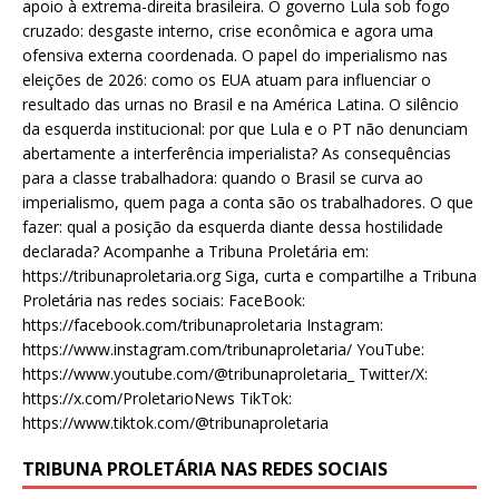
apoio à extrema-direita brasileira. O governo Lula sob fogo
cruzado: desgaste interno, crise econômica e agora uma
ofensiva externa coordenada. O papel do imperialismo nas
eleições de 2026: como os EUA atuam para influenciar o
resultado das urnas no Brasil e na América Latina. O silêncio
da esquerda institucional: por que Lula e o PT não denunciam
abertamente a interferência imperialista? As consequências
para a classe trabalhadora: quando o Brasil se curva ao
imperialismo, quem paga a conta são os trabalhadores. O que
fazer: qual a posição da esquerda diante dessa hostilidade
declarada? Acompanhe a Tribuna Proletária em:
https://tribunaproletaria.org Siga, curta e compartilhe a Tribuna
Proletária nas redes sociais: FaceBook:
https://facebook.com/tribunaproletaria Instagram:
https://www.instagram.com/tribunaproletaria/ YouTube:
https://www.youtube.com/@tribunaproletaria_ Twitter/X:
https://x.com/ProletarioNews TikTok:
https://www.tiktok.com/@tribunaproletaria
TRIBUNA PROLETÁRIA NAS REDES SOCIAIS