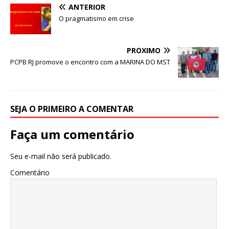
a
w
m
h
ANTERIOR
c
it
ai
at
O pragmatismo em crise
e
te
l
s
b
r
A
PRÓXIMO
o
p
PCPB RJ promove o encontro com a MARINA DO MST
o
p
k
SEJA O PRIMEIRO A COMENTAR
Faça um comentário
Seu e-mail não será publicado.
Comentário