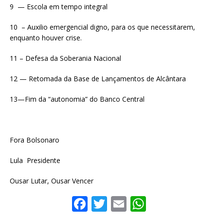
9 — Escola em tempo integral
10 – Auxilio emergencial digno, para os que necessitarem,
enquanto houver crise.
11 – Defesa da Soberania Nacional
12 — Retomada da Base de Lançamentos de Alcântara
13—Fim da “autonomia” do Banco Central
Fora Bolsonaro
Lula Presidente
Ousar Lutar, Ousar Vencer
F
T
E
W