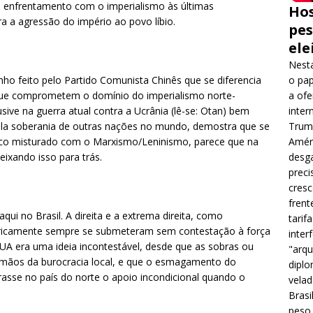
 o enfrentamento com o imperialismo às últimas
Hos
a a agressão do império ao povo líbio.
pes
ele
Nesta
o feito pelo Partido Comunista Chinês que se diferencia
o pap
que comprometem o domínio do imperialismo norte-
a ofe
ive na guerra atual contra a Ucrânia (lê-se: Otan) bem
inter
ela soberania de outras nações no mundo, demostra que se
Trump
co misturado com o Marxismo/Leninismo, parece que na
Améri
eixando isso para trás.
desga
preci
cres
frent
i no Brasil. A direita e a extrema direita, como
tarif
storicamente sempre se submeteram sem contestação à força
inter
A era uma ideia incontestável, desde que as sobras ou
"arqu
mãos da burocracia local, e que o esmagamento do
diplo
trasse no país do norte o apoio incondicional quando o
velad
Brasi
peso 