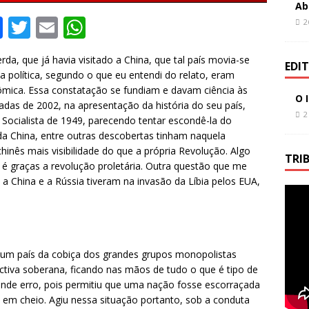
Ab
F
T
E
W
2
a
w
m
h
da, que já havia visitado a China, que tal país movia-se
c
it
ai
at
EDI
 política, segundo o que eu entendi do relato, eram
e
te
l
s
mica. Essa constatação se fundiam e davam ciência às
O 
adas de 2002, na apresentação da história do seu país,
b
r
A
2
Socialista de 1949, parecendo tentar escondê-la do
o
p
da China, entre outras descobertas tinham naquela
hinês mais visibilidade do que a própria Revolução. Algo
o
p
TRI
e é graças a revolução proletária. Outra questão que me
k
 a China e a Rússia tiveram na invasão da Líbia pelos EUA,
u um país da cobiça dos grandes grupos monopolistas
ctiva soberana, ficando nas mãos de tudo o que é tipo de
ande erro, pois permitiu que uma nação fosse escorraçada
o em cheio. Agiu nessa situação portanto, sob a conduta