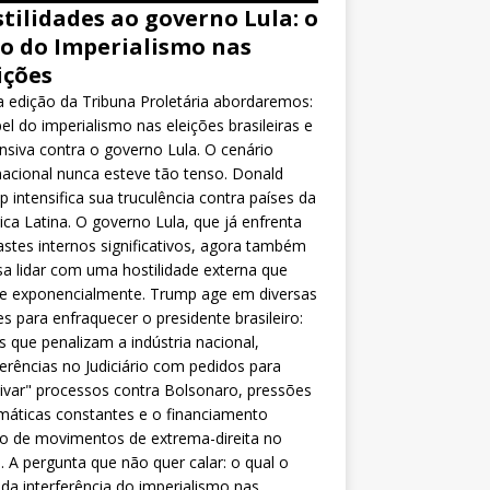
tilidades ao governo Lula: o
o do Imperialismo nas
ições
 edição da Tribuna Proletária abordaremos:
el do imperialismo nas eleições brasileiras e
nsiva contra o governo Lula. O cenário
nacional nunca esteve tão tenso. Donald
 intensifica sua truculência contra países da
ca Latina. O governo Lula, que já enfrenta
stes internos significativos, agora também
sa lidar com uma hostilidade externa que
ce exponencialmente. Trump age em diversas
es para enfraquecer o presidente brasileiro:
as que penalizam a indústria nacional,
ferências no Judiciário com pedidos para
ivar" processos contra Bolsonaro, pressões
máticas constantes e o financiamento
o de movimentos de extrema-direita no
l. A pergunta que não quer calar: o qual o
da interferência do imperialismo nas