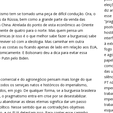
eleiç
diz a
smo tem se tornado uma peça de difícil condução. Ora, o
esse
os da Rússia, bem como a grande parte da venda das
"prag
China. Atrelada do ponto de vista econômico ao Oriente
pisot
almente de quatro para o norte. Mas quem pensa um
hosti
micas (e isso é o que melhor sabe fazer a burguesia) sabe
inter
breviver só com a ideologia. Mas caminhar em outra
à ext
do as costas ou ficando apenas de lado em relação aos EUA,
fogo 
omicamente. E Bolsonaro deu a dica para evitar essa
e ago
e Putin pelo Biden.
papel
como 
das u
silên
al, comercial e do agronegócio pensam mais longe do que
PT nã
todos os serviçais natos e históricos do imperialismo,
imper
idos, em jogo. De qualquer forma, se a burguesia brasileira
traba
o pragmatismo entra em crise por se desestabilizar.
imper
 abandonar as ideias eternas significa dar um passo
traba
lítico. Nesse sentido que as contradições objetivas
esque
, e os EUA detestam isso. Para conter esse caminho,