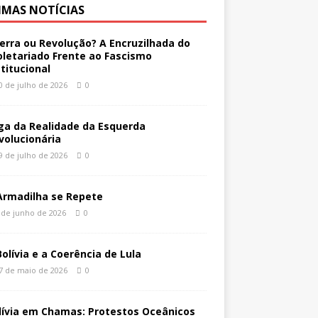
IMAS NOTÍCIAS
erra ou Revolução? A Encruzilhada do
oletariado Frente ao Fascismo
stitucional
0 de julho de 2026
0
ga da Realidade da Esquerda
volucionária
9 de julho de 2026
0
Armadilha se Repete
 de junho de 2026
0
Bolívia e a Coerência de Lula
7 de maio de 2026
0
lívia em Chamas: Protestos Oceânicos