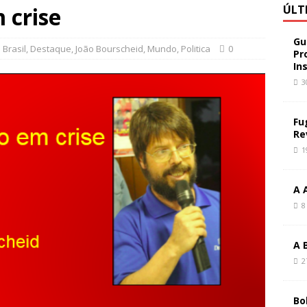
 crise
ÚLT
Gu
Brasil
,
Destaque
,
João Bourscheid
,
Mundo
,
Politica
0
Pr
In
3
Fu
Re
1
A 
8
A 
2
Bo