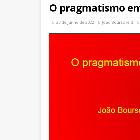
O pragmatismo em
27 de junho de 2022
João Bourscheid