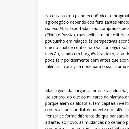
No entanto, no plano econômico, o pragmati
agronegócio depende dos fertilizantes vind
commodities
exportadas são compradas pela 
(China e Rússia), mas politicamente e liter
pouquinho em relação às perspectivas econô
que no final de contas não vai conseguir so
direção, sendo um burguês brasileiro, viran
pode falir politicamente bem antes que econ
falência. Trocar, da noite para o dia, Trump 
Mas alguns da burguesia brasileira industri
Bolsonaro, do que os militares de plantão e 
porque além da filosofia, têm capitais invest
começa a pensar diuturnamente em falência, 
Pensar de forma diferente do que pensara ou
adiante, ao novo, às mudanças no cenário po
começam a ser emuladas para o subjetivismo