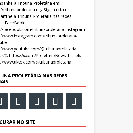
anhe a Tribuna Proletária em:
://tribunaproletaria.org Siga, curta e
rtilhe a Tribuna Proletária nas redes
is: FaceBook:
://facebook.com/tribunaproletaria Instagram:
://www.instagram.com/tribunaproletaria/
ube:
://www.youtube.com/@tribunaproletaria_
er/X: https://x.com/ProletarioNews TikTok:
://www.tiktok.com/@tribunaproletaria
BUNA PROLETÁRIA NAS REDES
IAIS
CURAR NO SITE