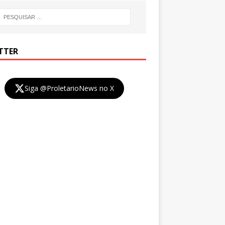
TTER
Siga @ProletarioNews no X