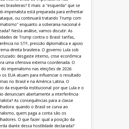
ões brasileiras? E mais: a "esquerda" que se
nti-imperialista está preparada para enfrentar
 ataque, ou continuará tratando Trump com
matismo" enquanto a soberania nacional é
eada? Nesta análise, vamos discutir: As
lidades de Trump contra o Brasil: tarifas,
ferência no STF, pressão diplomática e apoio
rema-direita brasileira. O governo Lula sob
cruzado: desgaste interno, crise econômica
ra uma ofensiva externa coordenada. O
 do imperialismo nas eleições de 2026:
os EUA atuam para influenciar o resultado
rnas no Brasil e na América Latina. O
cio da esquerda institucional: por que Lula e o
o denunciam abertamente a interferência
ialista? As consequências para a classe
lhadora: quando o Brasil se curva ao
ialismo, quem paga a conta são os
lhadores. O que fazer: qual a posição da
rda diante dessa hostilidade declarada?