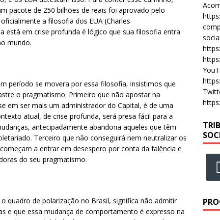
Acomp
m pacote de 250 bilhões de reais foi aprovado pelo
https
oficialmente a filosofia dos EUA (Charles
compa
a está em crise profunda é lógico que sua filosofia entra
socia
 no mundo.
https
https
YouT
https
um período se movera por essa filosofia, insistimos que
Twitt
sastre o pragmatismo. Primeiro que não apostar na
https
e em ser mais um administrador do Capital, é de uma
texto atual, de crise profunda, será presa fácil para a
TRI
as mudanças, antecipadamente abandona aqueles que têm
SOC
roletariado. Terceiro que não conseguirá nem neutralizar os
ue começam a entrar em desespero por conta da falência e
doras do seu pragmatismo.
o quadro de polarização no Brasil, significa não admitir
PRO
ças e que essa mudança de comportamento é expresso na