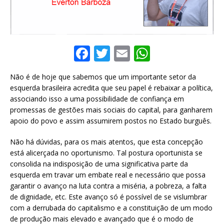
F
T
E
W
a
w
m
h
Não é de hoje que sabemos que um importante setor da
c
it
ai
at
esquerda brasileira acredita que seu papel é rebaixar a política,
e
te
l
s
associando isso a uma possibilidade de confiança em
promessas de gestões mais sociais do capital, para ganharem
b
r
A
apoio do povo e assim assumirem postos no Estado burguês.
o
p
Não há dúvidas, para os mais atentos, que esta concepção
o
p
está alicerçada no oportunismo. Tal postura oportunista se
k
consolida na indisposição de uma significativa parte da
esquerda em travar um embate real e necessário que possa
garantir o avanço na luta contra a miséria, a pobreza, a falta
de dignidade, etc. Este avanço só é possível de se vislumbrar
com a derrubada do capitalismo e a constituição de um modo
de produção mais elevado e avançado que é o modo de