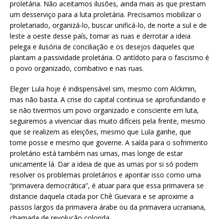
proletária. Não aceitamos ilusões, ainda mais as que prestam
um desserviço para a luta proletária. Precisamos mobilizar o
proletariado, organizá-lo, buscar unificá-lo, de norte a sul e de
leste a oeste desse país, tomar as ruas e derrotar a ideia
pelega e ilusória de conciliação e os desejos daqueles que
plantam a passividade proletária. O antídoto para o fascismo é
o povo organizado, combativo e nas ruas.
Eleger Lula hoje é indispensável sim, mesmo com Alckmin,
mas não basta. A crise do capital continua se aprofundando e
se não tivermos um povo organizado e consciente em luta,
seguiremos a vivenciar dias muito difíceis pela frente, mesmo
que se realizem as eleições, mesmo que Lula ganhe, que
tome posse e mesmo que governe. A saída para o sofrimento
proletário está também nas urnas, mas longe de estar
unicamente lá. Dar a ideia de que as urnas por si só podem
resolver os problemas proletários e apontar isso como uma
“primavera democrática”, é atuar para que essa primavera se
distancie daquela citada por Chê Guevara e se aproxime a
passos largos da primavera árabe ou da primavera ucraniana,
chamada de revolução colorida.