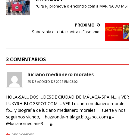
c
it
ai
at
PCPB RJ promove o encontro com a MARINA DO MST
e
te
l
s
b
r
A
PRÓXIMO
o
p
Soberania e a luta contra o Fascismo.
o
p
k
3 COMENTÁRIOS
luciano medianero morales
25 DE AGOSTO DE 2022 EM 03:02
HOLA-SALUDOS,…DESDE CIUDAD DE MÁLAGA-SPAIN,…¡¡ VER
LUKYRH-BLOGSPOT.COM…. VER Luciano medianero morales
fb… y biografia de luciano medianero morales ¡¡¡. suerte y nos
seguimos viendo,… hazaonda-málaga.blogspot.com ¡¡.–
@lucianomediane3 — ¡¡.
RESPONDER