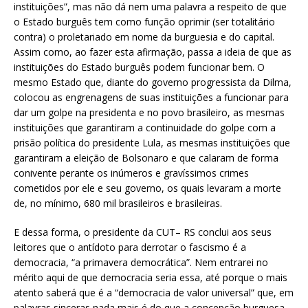
instituições”, mas não dá nem uma palavra a respeito de que
o Estado burguês tem como função oprimir (ser totalitário
contra) o proletariado em nome da burguesia e do capital.
Assim como, ao fazer esta afirmação, passa a ideia de que as
instituições do Estado burguês podem funcionar bem. O
mesmo Estado que, diante do governo progressista da Dilma,
colocou as engrenagens de suas instituições a funcionar para
dar um golpe na presidenta e no povo brasileiro, as mesmas
instituições que garantiram a continuidade do golpe com a
prisão política do presidente Lula, as mesmas instituições que
garantiram a eleição de Bolsonaro e que calaram de forma
conivente perante os inúmeros e gravíssimos crimes
cometidos por ele e seu governo, os quais levaram a morte
de, no mínimo, 680 mil brasileiros e brasileiras.
E dessa forma, o presidente da CUT– RS conclui aos seus
leitores que o antídoto para derrotar o fascismo é a
democracia, “a primavera democrática”. Nem entrarei no
mérito aqui de que democracia seria essa, até porque o mais
atento saberá que é a “democracia de valor universal” que, em
palavras sinceras nada mais é do que a concepção burguesa