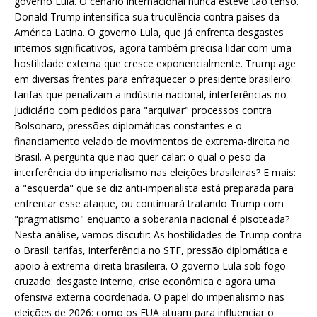
governo Lula. O cenário internacional nunca esteve tão tenso.
Donald Trump intensifica sua truculência contra países da
América Latina. O governo Lula, que já enfrenta desgastes
internos significativos, agora também precisa lidar com uma
hostilidade externa que cresce exponencialmente. Trump age
em diversas frentes para enfraquecer o presidente brasileiro:
tarifas que penalizam a indústria nacional, interferências no
Judiciário com pedidos para "arquivar" processos contra
Bolsonaro, pressões diplomáticas constantes e o
financiamento velado de movimentos de extrema-direita no
Brasil. A pergunta que não quer calar: o qual o peso da
interferência do imperialismo nas eleições brasileiras? E mais:
a "esquerda" que se diz anti-imperialista está preparada para
enfrentar esse ataque, ou continuará tratando Trump com
"pragmatismo" enquanto a soberania nacional é pisoteada?
Nesta análise, vamos discutir: As hostilidades de Trump contra
o Brasil: tarifas, interferência no STF, pressão diplomática e
apoio à extrema-direita brasileira. O governo Lula sob fogo
cruzado: desgaste interno, crise econômica e agora uma
ofensiva externa coordenada. O papel do imperialismo nas
eleições de 2026: como os EUA atuam para influenciar o