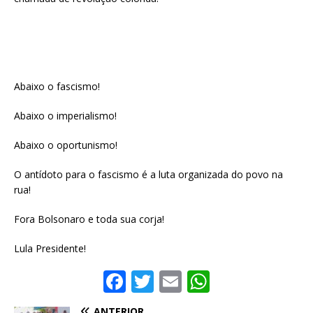
Abaixo o fascismo!
Abaixo o imperialismo!
Abaixo o oportunismo!
O antídoto para o fascismo é a luta organizada do povo na
rua!
Fora Bolsonaro e toda sua corja!
Lula Presidente!
F
T
E
W
a
w
m
h
ANTERIOR