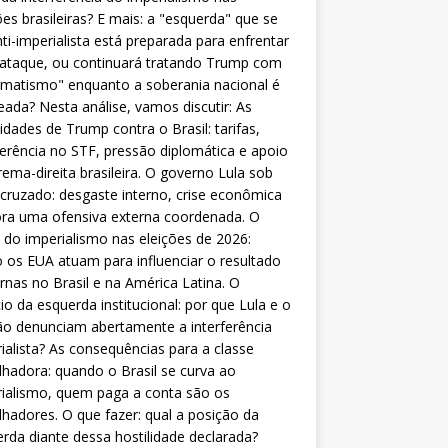
ões brasileiras? E mais: a "esquerda" que se
nti-imperialista está preparada para enfrentar
 ataque, ou continuará tratando Trump com
matismo" enquanto a soberania nacional é
eada? Nesta análise, vamos discutir: As
lidades de Trump contra o Brasil: tarifas,
ferência no STF, pressão diplomática e apoio
rema-direita brasileira. O governo Lula sob
cruzado: desgaste interno, crise econômica
ra uma ofensiva externa coordenada. O
 do imperialismo nas eleições de 2026:
os EUA atuam para influenciar o resultado
rnas no Brasil e na América Latina. O
cio da esquerda institucional: por que Lula e o
o denunciam abertamente a interferência
ialista? As consequências para a classe
lhadora: quando o Brasil se curva ao
ialismo, quem paga a conta são os
lhadores. O que fazer: qual a posição da
rda diante dessa hostilidade declarada?