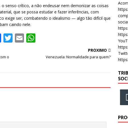
Acomp
 o senso crítico, a não endeusar nem demonizar as coisas
https
terial, que se possa estudar e fazer inferências, com
compa
co exige ser, combatendo o idealismo — algo tão difícil que
socia
bam caindo nele.
https
https
F
T
E
W
YouT
a
w
m
h
https
PRÓXIMO
c
it
ai
at
Twitt
com o
Venezuela: Normalidade para quem?
https
e
te
l
s
b
r
A
TRI
SOC
o
p
o
p
k
PRO