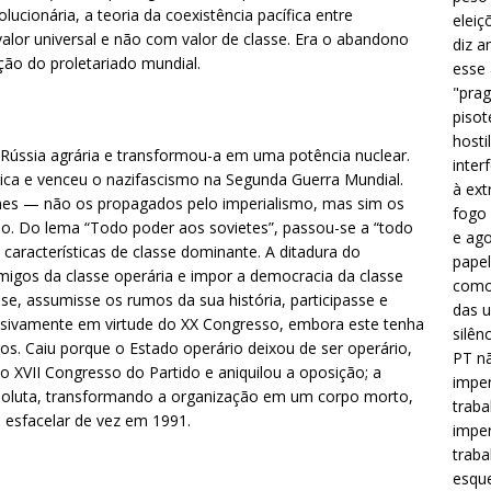
ucionária, a teoria da coexistência pacífica entre
eleiç
alor universal e não com valor de classe. Era o abandono
diz a
ção do proletariado mundial.
esse
"prag
pisot
hosti
 Rússia agrária e transformou-a em uma potência nuclear.
inter
tica e venceu o nazifascismo na Segunda Guerra Mundial.
à ext
imes — não os propagados pelo imperialismo, mas sim os
fogo 
io. Do lema “Todo poder aos sovietes”, passou-se a “todo
e ago
 características de classe dominante. A ditadura do
papel
nimigos da classe operária e impor a democracia da classe
como 
se, assumisse os rumos da sua história, participasse e
das u
lusivamente em virtude do XX Congresso, embora este tenha
silên
os. Caiu porque o Estado operário deixou de ser operário,
PT nã
u o XVII Congresso do Partido e aniquilou a oposição; a
imper
absoluta, transformando a organização em um corpo morto,
traba
 esfacelar de vez em 1991.
imper
traba
esque