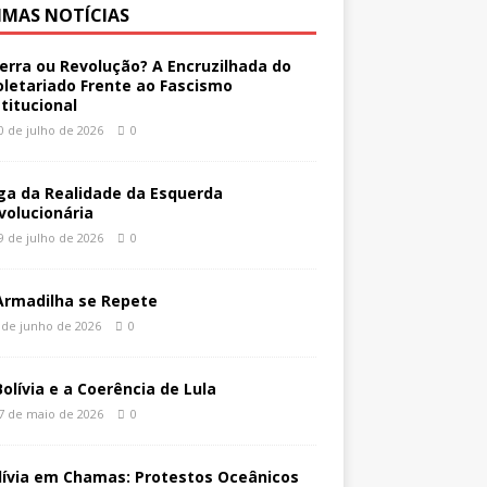
IMAS NOTÍCIAS
erra ou Revolução? A Encruzilhada do
oletariado Frente ao Fascismo
stitucional
0 de julho de 2026
0
ga da Realidade da Esquerda
volucionária
9 de julho de 2026
0
Armadilha se Repete
 de junho de 2026
0
Bolívia e a Coerência de Lula
7 de maio de 2026
0
lívia em Chamas: Protestos Oceânicos