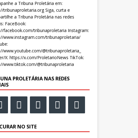
anhe a Tribuna Proletária em:
://tribunaproletaria.org Siga, curta e
rtilhe a Tribuna Proletária nas redes
is: FaceBook:
://facebook.com/tribunaproletaria Instagram:
://www.instagram.com/tribunaproletaria/
ube:
://www.youtube.com/@tribunaproletaria_
er/X: https://x.com/ProletarioNews TikTok:
://www.tiktok.com/@tribunaproletaria
BUNA PROLETÁRIA NAS REDES
IAIS
CURAR NO SITE