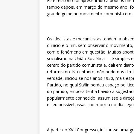
Este relatório foi apresentado a poucos mem
tempo depois, em março do mesmo ano, foi p
grande golpe no movimento comunista em 
Os idealistas e mecanicistas tendem a obse
o início e o fim, sem observar o movimento,
com o fenômeno em questão. Muitos aponta
socialismo na União Soviética — é simples e 
centro do partido comunista e, dali em dian
reformismo. No entanto, não podemos diminu
verdade, iniciou-se nos anos 1930, mais esp
Partido, no qual Stálin perdeu espaço políti
do partido, embora tenha havido a sugestão
popularmente conhecido, assumisse a direção
e seu possível assassino morreu no dia segu
A partir do XVII Congresso, iniciou-se uma g