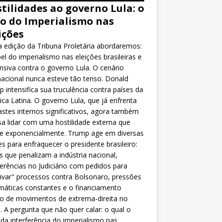
tilidades ao governo Lula: o
o do Imperialismo nas
ições
 edição da Tribuna Proletária abordaremos:
el do imperialismo nas eleições brasileiras e
nsiva contra o governo Lula. O cenário
nacional nunca esteve tão tenso. Donald
 intensifica sua truculência contra países da
ca Latina. O governo Lula, que já enfrenta
stes internos significativos, agora também
sa lidar com uma hostilidade externa que
ce exponencialmente. Trump age em diversas
es para enfraquecer o presidente brasileiro:
as que penalizam a indústria nacional,
ferências no Judiciário com pedidos para
ivar" processos contra Bolsonaro, pressões
máticas constantes e o financiamento
o de movimentos de extrema-direita no
l. A pergunta que não quer calar: o qual o
da interferência do imperialismo nas