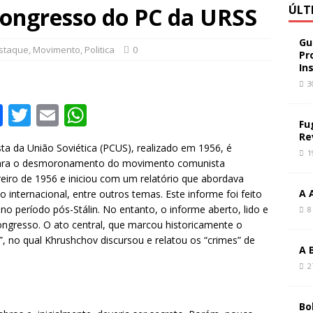
Congresso do PC da URSS
ÚLT
Gu
staque
,
Movimento
,
Politica
0
Pr
In
3
F
T
E
W
Fu
a
w
m
h
Re
 da União Soviética (PCUS), realizado em 1956, é
c
it
ai
at
1
 para o desmoronamento do movimento comunista
e
te
l
s
eiro de 1956 e iniciou com um relatório que abordava
A 
 internacional, entre outros temas. Este informe foi feito
b
r
A
 no período pós-Stálin. No entanto, o informe aberto, lido e
8
o
p
ongresso. O ato central, que marcou historicamente o
”, no qual Khrushchov discursou e relatou os “crimes” de
o
p
A 
k
2
Bo