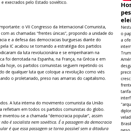
 e execrados pelo Estado soviético.
Hos
pes
ele
importante: o VII Congresso da Internacional Comunista,
Nesta
 com as chamadas “frentes únicas”, propondo a unidade do
o pap
ia e a defesa das democracias burguesas diante do
a ofe
pela IC acabou se tornando a estratégia dos partidos
inter
bdicaram da luta revolucionária e se empenharam na
Trump
ca foi derrotada na Espanha, na França, na Grécia e em
Améri
inda hoje, os partidos comunistas seguem repetindo os
desga
do de qualquer luta que coloque a revolução como viés
preci
mando o proletariado, preso nas amarras do capitalismo.
cres
frent
tarif
inter
ados. A luta interna do movimento comunista da União
"arqu
ta refletiam em todos os partidos comunistas do globo.
diplo
 e inventou-se a chamada “democracia popular”, assim
velad
 não é socialista nem soviética. É a passagem da democracia
Brasi
ular é que essa passagem se torna possível sem a ditadura
peso 