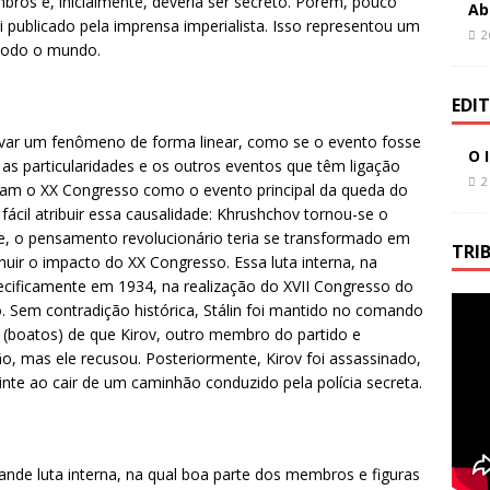
bros e, inicialmente, deveria ser secreto. Porém, pouco
Ab
ublicado pela imprensa imperialista. Isso representou um
2
todo o mundo.
EDI
rvar um fenômeno de forma linear, como se o evento fosse
O 
 as particularidades e os outros eventos que têm ligação
2
m o XX Congresso como o evento principal da queda do
fácil atribuir essa causalidade: Khrushchov tornou-se o
te, o pensamento revolucionário teria se transformado em
TRI
ir o impacto do XX Congresso. Essa luta interna, na
ecificamente em 1934, na realização do XVII Congresso do
co. Sem contradição histórica, Stálin foi mantido no comando
 (boatos) de que Kirov, outro membro do partido e
, mas ele recusou. Posteriormente, Kirov foi assassinado,
inte ao cair de um caminhão conduzido pela polícia secreta.
rande luta interna, na qual boa parte dos membros e figuras