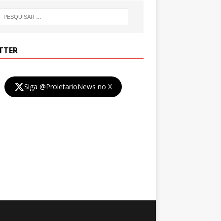
TTER
Siga @ProletarioNews no X