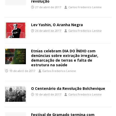
revolução
27 de abril de 2017
Carlos Frederico Lenine
Lev Yashin, O Aranha Negra
26 de abril de 2017
Carlos Frederico Lenine
Etnias celebram DIA DO ÍNDIO com
denúncias sobre extração irregular,
demarcação de terras e falta de
estrutura na saúde
19 de abril de 2017
Carlos Frederico Lenine
O Centenário da Revolução Bolchevique
10 de abril de 2017
Carlos Frederico Lenine
Festival de Gramado termina com