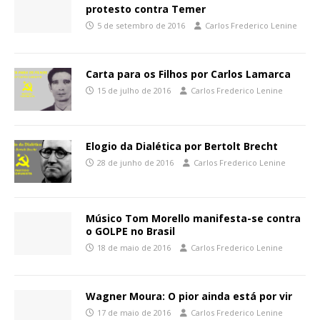
protesto contra Temer
5 de setembro de 2016
Carlos Frederico Lenine
Carta para os Filhos por Carlos Lamarca
15 de julho de 2016
Carlos Frederico Lenine
Elogio da Dialética por Bertolt Brecht
28 de junho de 2016
Carlos Frederico Lenine
Músico Tom Morello manifesta-se contra
o GOLPE no Brasil
18 de maio de 2016
Carlos Frederico Lenine
Wagner Moura: O pior ainda está por vir
17 de maio de 2016
Carlos Frederico Lenine