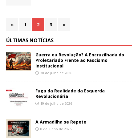
«
1
2
3
»
ÚLTIMAS NOTÍCIAS
Guerra ou Revolução? A Encruzilhada do
Proletariado Frente ao Fascismo
Institucional
30 de julho de 2026
Fuga da Realidade da Esquerda
Revolucionária
19 de julho de 2026
A Armadilha se Repete
8 de junho de 2026