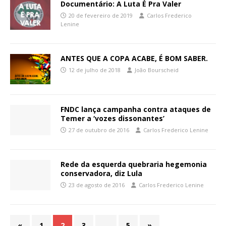
Documentário: A Luta É Pra Valer
20 de fevereiro de 2019
Carlos Frederico
Lenine
ANTES QUE A COPA ACABE, É BOM SABER.
12 de julho de 2018
João Bourscheid
FNDC lança campanha contra ataques de
Temer a ‘vozes dissonantes’
27 de outubro de 2016
Carlos Frederico Lenine
Rede da esquerda quebraria hegemonia
conservadora, diz Lula
23 de agosto de 2016
Carlos Frederico Lenine
«
1
2
3
…
5
»