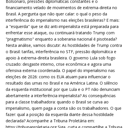
Bolsonaro, pressões diplomáticas constantes e o
financiamento velado de movimentos de extrema-direita no
Brasil. A pergunta que não quer calar: o qual o peso da
interferência do imperialismo nas eleições brasileiras? E mais:
a "esquerda" que se diz anti-imperialista está preparada para
enfrentar esse ataque, ou continuará tratando Trump com
"pragmatismo" enquanto a soberania nacional é pisoteada?
Nesta análise, vamos discutir: As hostilidades de Trump contra
o Brasil: tarifas, interferência no STF, pressão diplomática e
apoio à extrema-direita brasileira. O governo Lula sob fogo
cruzado: desgaste interno, crise econômica e agora uma
ofensiva externa coordenada. O papel do imperialismo nas
eleições de 2026: como os EUA atuam para influenciar o
resultado das urnas no Brasil e na América Latina. O silêncio
da esquerda institucional: por que Lula e o PT não denunciam
abertamente a interferência imperialista? As consequências
para a classe trabalhadora: quando o Brasil se curva ao
imperialismo, quem paga a conta são os trabalhadores. O que
fazer: qual a posição da esquerda diante dessa hostilidade
declarada? Acompanhe a Tribuna Proletária em:
https://tribunaproletaria.org Siga, curta e compartilhe a Tribuna