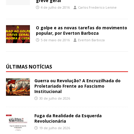
greve geral
4 de julho de 2016
Carlos Frederico Lenine
O golpe e as novas tarefas do movimento
popular, por Everton Barboza
5 de maio de 2016
Everton Barboza
ÚLTIMAS NOTÍCIAS
Guerra ou Revolução? A Encruzilhada do
Proletariado Frente ao Fascismo
Institucional
30 de julho de 2026
Fuga da Realidade da Esquerda
Revolucionária
19 de julho de 2026