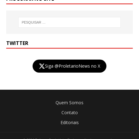
TWITTER
Siga @ProletarioNews no X
Quem Somos
Contato
Editoriais