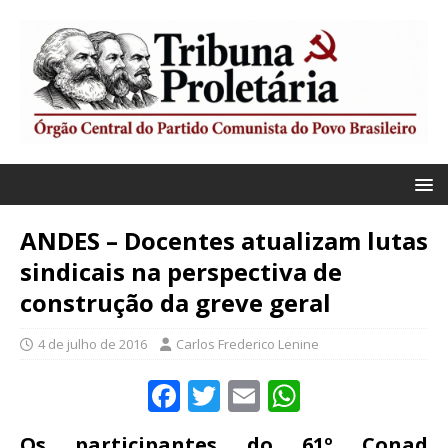
ANDES – Docentes atualizam lutas
sindicais na perspectiva de
construção da greve geral
4 de julho de 2016
Carlos Frederico Lenine
F
T
E
W
a
w
m
h
Os participantes do 61º Conad