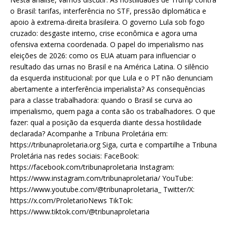
o Brasil: tarifas, interferência no STF, pressão diplomática e
apoio à extrema-direita brasileira. O governo Lula sob fogo
cruzado: desgaste interno, crise econômica e agora uma
ofensiva externa coordenada. O papel do imperialismo nas
eleições de 2026: como os EUA atuam para influenciar o
resultado das urnas no Brasil e na América Latina. O silêncio
da esquerda institucional: por que Lula e o PT não denunciam
abertamente a interferência imperialista? As consequências
para a classe trabalhadora: quando o Brasil se curva ao
imperialismo, quem paga a conta são os trabalhadores. O que
fazer: qual a posição da esquerda diante dessa hostilidade
declarada? Acompanhe a Tribuna Proletária em:
https://tribunaproletaria.org Siga, curta e compartilhe a Tribuna
Proletária nas redes sociais: FaceBook:
https://facebook.com/tribunaproletaria Instagram:
https://www.instagram.com/tribunaproletaria/ YouTube:
https://www.youtube.com/@tribunaproletaria_ Twitter/X:
https://x.com/ProletarioNews TikTok:
https://www.tiktok.com/@tribunaproletaria