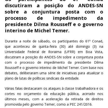
c
it
ai
at
discutiram a posição do ANDES-SN
e
te
l
s
sobre a conjuntura posta com o
b
r
A
processo de impedimento da
o
p
presidente Dilma Rousseff e o governo
interino de Michel Temer.
o
p
k
Durante a noite de sábado, os participantes do 61º Conad,
que aconteceu de quinta-feira (30) até domingo (3) na
Universidade Federal de Roraima (UFRR) em Boa Vista,
discutiram a posição do ANDES-SN sobre a conjuntura posta
com o processo de impedimento da presidente Dilma
Rousseff e o governo interino de Michel Temer. Com base nos
debates, deliberaram uma série de iniciativas para atualizar o
plano de lutas de políticas sindicais da entidade.
Várias falas destacaram os ataques à classe trabalhadora e os
cortes no orçamento da educação pública, acirrado nos
últimos meses, com a aceleração da retirada de direitos
promovida pelo governo Temer, como a PEC 241/2016.