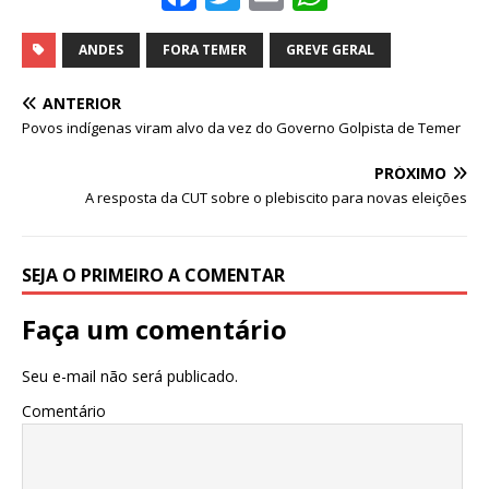
a
w
m
h
c
it
ai
at
ANDES
FORA TEMER
GREVE GERAL
e
te
l
s
ANTERIOR
b
r
A
Povos indígenas viram alvo da vez do Governo Golpista de Temer
o
p
PRÓXIMO
o
p
A resposta da CUT sobre o plebiscito para novas eleições
k
SEJA O PRIMEIRO A COMENTAR
Faça um comentário
Seu e-mail não será publicado.
Comentário