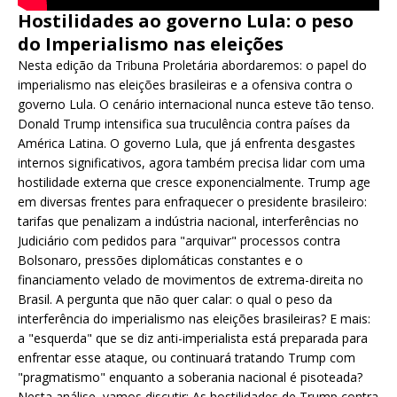
Hostilidades ao governo Lula: o peso
do Imperialismo nas eleições
Nesta edição da Tribuna Proletária abordaremos: o papel do
imperialismo nas eleições brasileiras e a ofensiva contra o
governo Lula. O cenário internacional nunca esteve tão tenso.
Donald Trump intensifica sua truculência contra países da
América Latina. O governo Lula, que já enfrenta desgastes
internos significativos, agora também precisa lidar com uma
hostilidade externa que cresce exponencialmente. Trump age
em diversas frentes para enfraquecer o presidente brasileiro:
tarifas que penalizam a indústria nacional, interferências no
Judiciário com pedidos para "arquivar" processos contra
Bolsonaro, pressões diplomáticas constantes e o
financiamento velado de movimentos de extrema-direita no
Brasil. A pergunta que não quer calar: o qual o peso da
interferência do imperialismo nas eleições brasileiras? E mais:
a "esquerda" que se diz anti-imperialista está preparada para
enfrentar esse ataque, ou continuará tratando Trump com
"pragmatismo" enquanto a soberania nacional é pisoteada?
Nesta análise, vamos discutir: As hostilidades de Trump contra