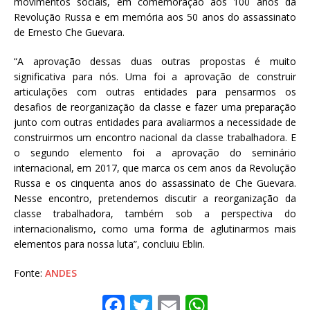
movimentos sociais, em comemoração aos 100 anos da
Revolução Russa e em memória aos 50 anos do assassinato
de Ernesto Che Guevara.
“A aprovação dessas duas outras propostas é muito
significativa para nós. Uma foi a aprovação de construir
articulações com outras entidades para pensarmos os
desafios de reorganização da classe e fazer uma preparação
junto com outras entidades para avaliarmos a necessidade de
construirmos um encontro nacional da classe trabalhadora. E
o segundo elemento foi a aprovação do seminário
internacional, em 2017, que marca os cem anos da Revolução
Russa e os cinquenta anos do assassinato de Che Guevara.
Nesse encontro, pretendemos discutir a reorganização da
classe trabalhadora, também sob a perspectiva do
internacionalismo, como uma forma de aglutinarmos mais
elementos para nossa luta”, concluiu Eblin.
Fonte:
ANDES
F
T
E
W