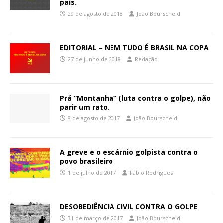
país.
29 de agosto de 2018
João Bourscheid
EDITORIAL – NEM TUDO É BRASIL NA COPA
27 de junho de 2018
Redação
Prá “Montanha” (luta contra o golpe), não
parir um rato.
8 de agosto de 2017
João Bourscheid
A greve e o escárnio golpista contra o
povo brasileiro
1 de julho de 2017
Fábio Rodrigues
DESOBEDIÊNCIA CIVIL CONTRA O GOLPE
31 de março de 2017
João Bourscheid