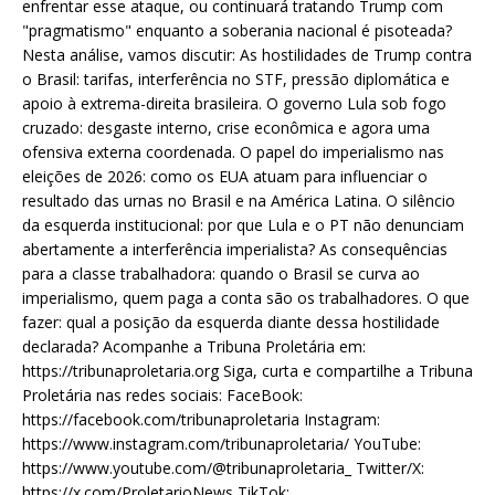
enfrentar esse ataque, ou continuará tratando Trump com
"pragmatismo" enquanto a soberania nacional é pisoteada?
Nesta análise, vamos discutir: As hostilidades de Trump contra
o Brasil: tarifas, interferência no STF, pressão diplomática e
apoio à extrema-direita brasileira. O governo Lula sob fogo
cruzado: desgaste interno, crise econômica e agora uma
ofensiva externa coordenada. O papel do imperialismo nas
eleições de 2026: como os EUA atuam para influenciar o
resultado das urnas no Brasil e na América Latina. O silêncio
da esquerda institucional: por que Lula e o PT não denunciam
abertamente a interferência imperialista? As consequências
para a classe trabalhadora: quando o Brasil se curva ao
imperialismo, quem paga a conta são os trabalhadores. O que
fazer: qual a posição da esquerda diante dessa hostilidade
declarada? Acompanhe a Tribuna Proletária em:
https://tribunaproletaria.org Siga, curta e compartilhe a Tribuna
Proletária nas redes sociais: FaceBook:
https://facebook.com/tribunaproletaria Instagram:
https://www.instagram.com/tribunaproletaria/ YouTube:
https://www.youtube.com/@tribunaproletaria_ Twitter/X:
https://x.com/ProletarioNews TikTok: