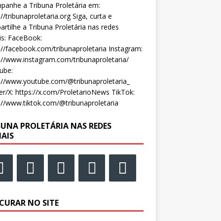
anhe a Tribuna Proletária em:
://tribunaproletaria.org Siga, curta e
rtilhe a Tribuna Proletária nas redes
is: FaceBook:
://facebook.com/tribunaproletaria Instagram:
://www.instagram.com/tribunaproletaria/
ube:
://www.youtube.com/@tribunaproletaria_
er/X: https://x.com/ProletarioNews TikTok:
://www.tiktok.com/@tribunaproletaria
BUNA PROLETÁRIA NAS REDES
IAIS
CURAR NO SITE