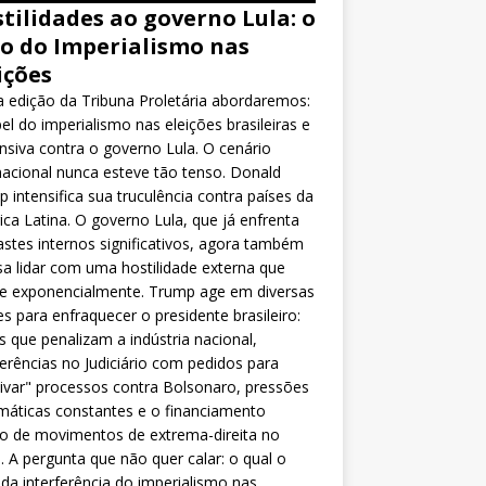
tilidades ao governo Lula: o
o do Imperialismo nas
ições
 edição da Tribuna Proletária abordaremos:
el do imperialismo nas eleições brasileiras e
nsiva contra o governo Lula. O cenário
nacional nunca esteve tão tenso. Donald
 intensifica sua truculência contra países da
ca Latina. O governo Lula, que já enfrenta
stes internos significativos, agora também
sa lidar com uma hostilidade externa que
ce exponencialmente. Trump age em diversas
es para enfraquecer o presidente brasileiro:
as que penalizam a indústria nacional,
ferências no Judiciário com pedidos para
ivar" processos contra Bolsonaro, pressões
máticas constantes e o financiamento
o de movimentos de extrema-direita no
l. A pergunta que não quer calar: o qual o
da interferência do imperialismo nas