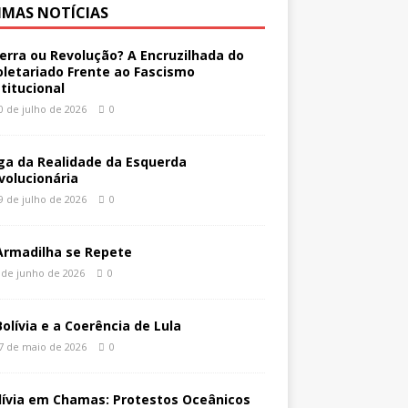
IMAS NOTÍCIAS
erra ou Revolução? A Encruzilhada do
oletariado Frente ao Fascismo
stitucional
0 de julho de 2026
0
ga da Realidade da Esquerda
volucionária
9 de julho de 2026
0
Armadilha se Repete
 de junho de 2026
0
Bolívia e a Coerência de Lula
7 de maio de 2026
0
lívia em Chamas: Protestos Oceânicos