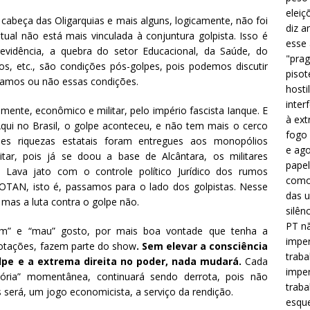
eleiç
 cabeça das Oligarquias e mais alguns, logicamente, não foi
diz a
tual não está mais vinculada à conjuntura golpista. Isso é
esse
evidência, a quebra do setor Educacional, da Saúde, do
"prag
, etc., são condições pós-golpes, pois podemos discutir
pisot
itamos ou não essas condições.
hosti
inter
mente, econômico e militar, pelo império fascista Ianque. E
à ext
qui no Brasil, o golpe aconteceu, e não tem mais o cerco
fogo 
es riquezas estatais foram entregues aos monopólios
e ago
tar, pois já se doou a base de Alcântara, os militares
papel
Lava jato com o controle político Jurídico dos rumos
como 
à OTAN, isto é, passamos para o lado dos golpistas. Nesse
das u
 mas a luta contra o golpe não.
silên
PT nã
om” e “mau” gosto, por mais boa vontade que tenha a
imper
 votações, fazem parte do show
. Sem elevar a consciência
traba
olpe e a extrema direita no poder, nada mudará.
Cada
imper
tória” momentânea, continuará sendo derrota, pois não
traba
s será, um jogo economicista, a serviço da rendição.
esque