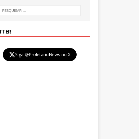
TTER
Siga @ProletarioNews no X