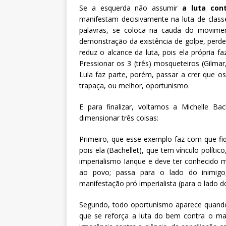
Se a esquerda não assumir
a luta con
manifestam decisivamente na luta de classe
palavras, se coloca na cauda do moviment
demonstração da existência de golpe, perde a
reduz o alcance da luta, pois ela própria f
Pressionar os 3 (três) mosqueteiros (Gilma
Lula faz parte, porém, passar a crer que o
trapaça, ou melhor, oportunismo.
E para finalizar, voltamos a Michelle Ba
dimensionar três coisas:
Primeiro, que esse exemplo faz com que fi
pois ela (Bachellet), que tem vínculo políti
imperialismo Ianque e deve ter conhecido m
ao povo; passa para o lado do inimig
manifestação pró imperialista (para o lado 
Segundo, todo oportunismo aparece quando s
que se reforça a luta do bem contra o mal