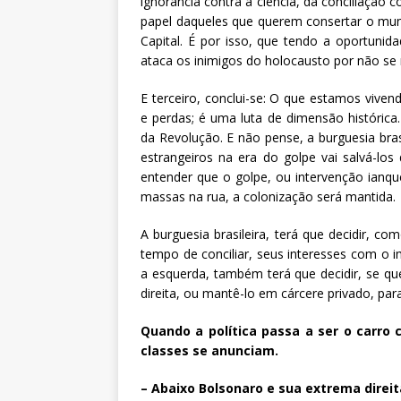
ignorância contra a ciência, da conciliação c
papel daqueles que querem consertar o mun
Capital. É por isso, que tendo a oportunid
ataca os inimigos do holocausto por não se 
E terceiro, conclui-se: O que estamos viven
e perdas; é uma luta de dimensão histórica.
da Revolução. E não pense, a burguesia bras
estrangeiros na era do golpe vai salvá-lo
entender que o golpe, ou intervenção ianqu
massas na rua, a colonização será mantida.
A burguesia brasileira, terá que decidir, 
tempo de conciliar, seus interesses com o i
a esquerda, também terá que decidir, se qu
direita, ou mantê-lo em cárcere privado, para 
Quando a política passa a ser o carro 
classes se anunciam.
– Abaixo Bolsonaro e sua extrema direit