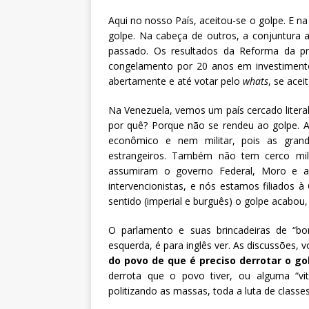
Aqui no nosso País, aceitou-se o golpe. E na
golpe. Na cabeça de outros, a conjuntura a
passado. Os resultados da Reforma da pr
congelamento por 20 anos em investimentos
abertamente e até votar pelo
whats
, se ace
Na Venezuela, vemos um país cercado literal
por quê? Porque não se rendeu ao golpe. A
econômico e nem militar, pois as grand
estrangeiros. Também não tem cerco mili
assumiram o governo Federal, Moro e a 
intervencionistas, e nós estamos filiados 
sentido (imperial e burguês) o golpe acabou,
O parlamento e suas brincadeiras de “b
esquerda, é para inglês ver. As discussões,
do povo de que é preciso derrotar o g
derrota que o povo tiver, ou alguma “vi
politizando as massas, toda a luta de classe