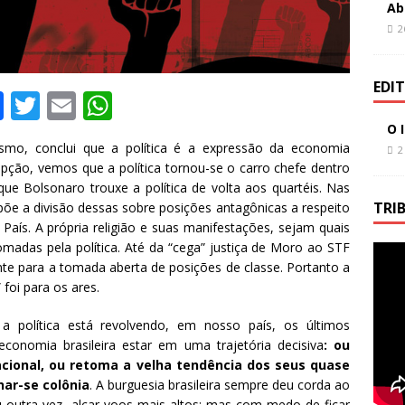
Ab
2
EDI
F
T
E
W
a
w
m
h
O 
smo, conclui que a política é a expressão da economia
2
c
it
ai
at
pção, vemos que a política tornou-se o carro chefe dentro
e
te
l
s
que Bolsonaro trouxe a política de volta aos quartéis. Nas
TRI
põe a divisão dessas sobre posições antagônicas a respeito
b
r
A
aís. A própria religião e suas manifestações, sejam quais
o
p
omadas pela política. Até da “cega” justiça de Moro ao STF
nte para a tomada aberta de posições de classe. Portanto a
o
p
 foi para os ares.
k
 a política está revolvendo, em nosso país, os últimos
economia brasileira estar em uma trajetória decisiva
: ou
cional, ou retoma a velha tendência dos seus quase
nar-se colônia
. A burguesia brasileira sempre deu corda ao
outra vez, alçar voos mais altos; mas com medo de ficar