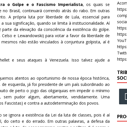
Acomp
tra o Golpe e o Fascismo Imperialista
, os quais se
https
 no Brasil, continuará correndo atrás do rabo. Em outras
compa
o. A própria luta por liberdade de Lula, essencial para
socia
 sua significação, quando se limita à institucionalidade. Aí
https
az parte da elevação da consciência da existência do golpe.
https
r, Celso e Lewandowski) para votar a favor da liberdade de
YouT
s mesmos não estão vinculados à conjuntura golpista, aí é
https
Twitt
https
chellet e seus ataques à Venezuela. Isso talvez ajude a
TRI
SOC
quemos atentos ao oportunismo de nossa época histórica,
co, de esquerda, já foi presidente de um país subordinado ao
uito de perto o jogo das oligarquias em impedir o mínimo
o, sem pudor algum, abertamente, vendidamente. Uma
dos Fascistas) e contra a autodeterminação dos povos.
e ignora a existência da Lei da luta de classes, pois é aí
PRO
, do certo e do errado. Em outras palavras, a defesa da