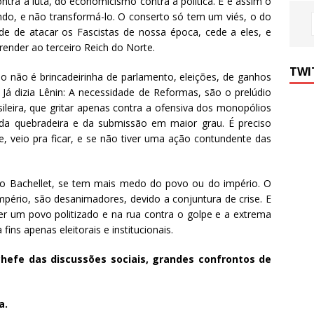
ontra a luta, do economicismo contra a política. E é assim o
do, e não transformá-lo. O conserto só tem um viés, o do
ade de atacar os Fascistas de nossa época, cede a eles, e
render ao terceiro Reich do Norte.
TWI
do não é brincadeirinha de parlamento, eleições, de ganhos
 Já dizia Lênin: A necessidade de Reformas, são o prelúdio
ileira, que gritar apenas contra a ofensiva dos monopólios
s da quebradeira e da submissão em maior grau. É preciso
e, veio pra ficar, e se não tiver uma ação contundente das
como Bachellet, se tem mais medo do povo ou do império. O
mpério, são desanimadores, devido a conjuntura de crise. E
er um povo politizado e na rua contra o golpe e a extrema
fins apenas eleitorais e institucionais.
chefe das discussões sociais, grandes confrontos de
a.