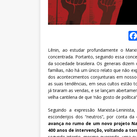
Lênin, ao estudar profundamente o Marxi
concentrada. Portanto, seguindo essa conce
da sociedade brasileira. Os generais dizem 
famílias, não há um único relato que não ex
dos acontecimentos conjunturais em nosso P
as suas tendências, em seus cultos estão t
já tiraram as vendas, e se lançam abertame
velha cantilena de que ‘não gosto de política”
Seguindo a expressão Marxista-Leninista,
esconderijos dos “neutros”, por conta da 
avança no rumo de um novo projeto Na
400 anos de intervenção, voltando a tor
segundo intento, mesmo querendo, uma ou 