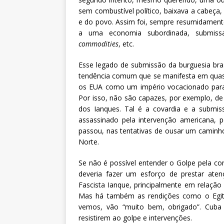
sem combustível político, baixava a cabeça,
e do povo. Assim foi, sempre resumidamente a
a uma economia subordinada, submissa, s
commodities
, etc.
Esse legado de submissão da burguesia bras
tendência comum que se manifesta em quase
os EUA como um império vocacionado para d
Por isso, não são capazes, por exemplo, de 
dos Ianques. Tal é a covardia e a submi
assassinado pela intervenção americana,
passou, nas tentativas de ousar um caminh
Norte.
Se não é possível entender o Golpe pela con
deveria fazer um esforço de prestar ate
Fascista Ianque, principalmente em relação 
Mas há também as rendições como o Egito,
vemos, vão “muito bem, obrigado”. Cuba
resistirem ao golpe e intervenções.