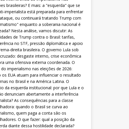
ões brasileiras? E mais: a "esquerda" que se
nti-imperialista está preparada para enfrentar
 ataque, ou continuará tratando Trump com
matismo" enquanto a soberania nacional é
eada? Nesta análise, vamos discutir: As
lidades de Trump contra o Brasil: tarifas,
ferência no STF, pressão diplomática e apoio
rema-direita brasileira. O governo Lula sob
cruzado: desgaste interno, crise econômica
ra uma ofensiva externa coordenada. O
 do imperialismo nas eleições de 2026:
os EUA atuam para influenciar o resultado
rnas no Brasil e na América Latina. O
cio da esquerda institucional: por que Lula e o
o denunciam abertamente a interferência
ialista? As consequências para a classe
lhadora: quando o Brasil se curva ao
ialismo, quem paga a conta são os
lhadores. O que fazer: qual a posição da
rda diante dessa hostilidade declarada?