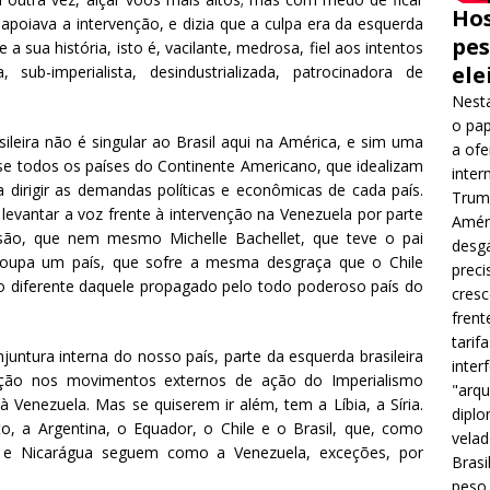
Hos
 apoiava a intervenção, e dizia que a culpa era da esquerda
pes
 sua história, isto é, vacilante, medrosa, fiel aos intentos
ele
ub-imperialista, desindustrializada, patrocinadora de
Nesta
o pap
ileira não é singular ao Brasil aqui na América, e sim uma
a ofe
 todos os países do Continente Americano, que idealizam
inter
irigir as demandas políticas e econômicas de cada país.
Trump
levantar a voz frente à intervenção na Venezuela por parte
Améri
ssão, que nem mesmo Michelle Bachellet, que teve o pai
desga
 poupa um país, que sofre a mesma desgraça que o Chile
preci
o diferente daquele propagado pelo todo poderoso país do
cres
frent
tarif
juntura interna do nosso país, parte da esquerda brasileira
inter
nção nos movimentos externos de ação do Imperialismo
"arqu
à Venezuela. Mas se quiserem ir além, tem a Líbia, a Síria.
diplo
 a Argentina, o Equador, o Chile e o Brasil, que, como
velad
 e Nicarágua seguem como a Venezuela, exceções, por
Brasi
peso 