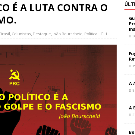
CO É A LUTA CONTRA O
ÚLT
SMO.
Gu
Pr
In
Brasil
,
Colunistas
,
Destaque
,
João Bourscheid
,
Politica
1
3
Fu
Re
1
A 
8
A 
2
Bo