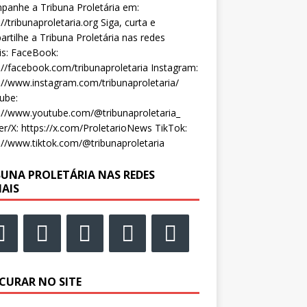
anhe a Tribuna Proletária em:
://tribunaproletaria.org Siga, curta e
rtilhe a Tribuna Proletária nas redes
is: FaceBook:
://facebook.com/tribunaproletaria Instagram:
://www.instagram.com/tribunaproletaria/
ube:
://www.youtube.com/@tribunaproletaria_
er/X: https://x.com/ProletarioNews TikTok:
://www.tiktok.com/@tribunaproletaria
BUNA PROLETÁRIA NAS REDES
IAIS
CURAR NO SITE