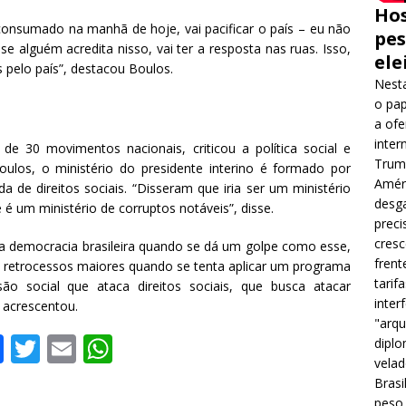
Hos
onsumado na manhã de hoje, vai pacificar o país – eu não
pes
se alguém acredita nisso, vai ter a resposta nas ruas. Isso,
ele
s pelo país”, destacou Boulos.
Nesta
o pap
a ofe
inter
e 30 movimentos nacionais, criticou a política social e
Trump
los, o ministério do presidente interino é formado por
Améri
da de direitos sociais. “Disseram que iria ser um ministério
desga
é um ministério de corruptos notáveis”, disse.
preci
cres
a democracia brasileira quando se dá um golpe como esse,
frent
de retrocessos maiores quando se tenta aplicar um programa
tarif
são social que ataca direitos sociais, que busca atacar
inter
 acrescentou.
"arqu
F
T
E
W
diplo
velad
a
w
m
h
Brasi
peso 