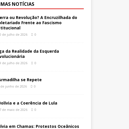
IMAS NOTÍCIAS
erra ou Revolução? A Encruzilhada do
oletariado Frente ao Fascismo
stitucional
0 de julho de 2026
0
ga da Realidade da Esquerda
volucionária
9 de julho de 2026
0
Armadilha se Repete
 de junho de 2026
0
Bolívia e a Coerência de Lula
7 de maio de 2026
0
lívia em Chamas: Protestos Oceânicos