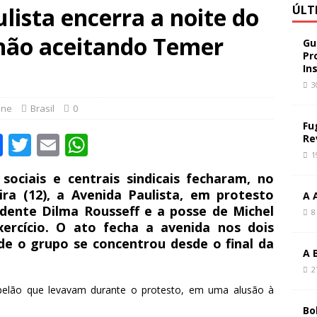
lista encerra a noite do
ÚLT
não aceitando Temer
Gu
Pr
In
3
ine
Brasil
0
Fu
F
T
E
W
Re
1
a
w
m
h
ociais e centrais sindicais fecharam, no
c
it
ai
at
eira (12), a Avenida Paulista, em protesto
A 
e
te
l
s
dente Dilma Rousseff e a posse de Michel
8
rcício. O ato fecha a avenida nos dois
b
r
A
de o grupo se concentrou desde o final da
o
p
A 
2
o
p
elão que levavam durante o protesto, em uma alusão à
k
Bo