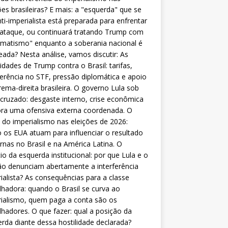
ões brasileiras? E mais: a "esquerda" que se
nti-imperialista está preparada para enfrentar
 ataque, ou continuará tratando Trump com
matismo" enquanto a soberania nacional é
eada? Nesta análise, vamos discutir: As
lidades de Trump contra o Brasil: tarifas,
ferência no STF, pressão diplomática e apoio
rema-direita brasileira. O governo Lula sob
cruzado: desgaste interno, crise econômica
ra uma ofensiva externa coordenada. O
 do imperialismo nas eleições de 2026:
os EUA atuam para influenciar o resultado
rnas no Brasil e na América Latina. O
cio da esquerda institucional: por que Lula e o
o denunciam abertamente a interferência
ialista? As consequências para a classe
lhadora: quando o Brasil se curva ao
ialismo, quem paga a conta são os
lhadores. O que fazer: qual a posição da
rda diante dessa hostilidade declarada?