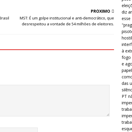
c
it
ai
at
eleiç
e
te
l
s
PRÓXIMO
diz a
b
r
A
Brasil
MST: É um golpe institucional e anti-democrático, que
esse
desrespeitou a vontade de 54 milhões de eleitores.
"prag
o
p
pisot
o
p
hosti
k
inter
à ext
fogo 
e ago
papel
como 
das u
silên
PT nã
imper
traba
imper
traba
esque