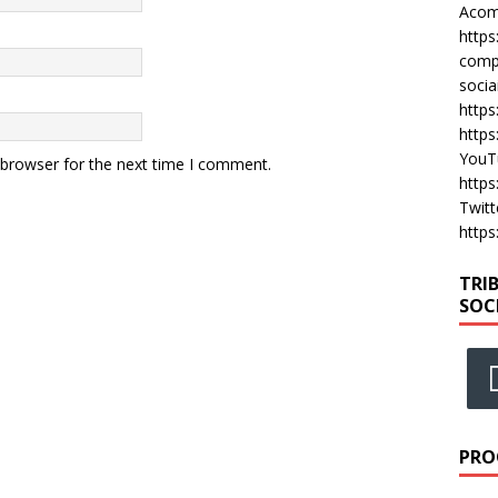
Acomp
https
compa
socia
https
https
YouT
 browser for the next time I comment.
https
Twitt
https
TRI
SOC
PRO