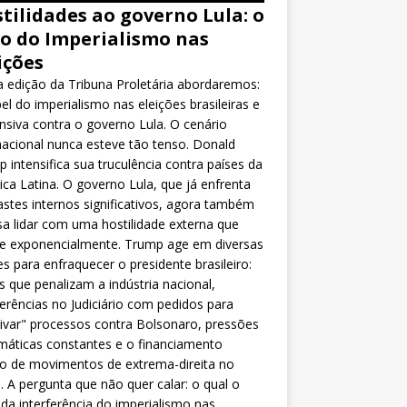
tilidades ao governo Lula: o
o do Imperialismo nas
ições
 edição da Tribuna Proletária abordaremos:
el do imperialismo nas eleições brasileiras e
nsiva contra o governo Lula. O cenário
nacional nunca esteve tão tenso. Donald
 intensifica sua truculência contra países da
ca Latina. O governo Lula, que já enfrenta
stes internos significativos, agora também
sa lidar com uma hostilidade externa que
ce exponencialmente. Trump age em diversas
es para enfraquecer o presidente brasileiro:
as que penalizam a indústria nacional,
ferências no Judiciário com pedidos para
ivar" processos contra Bolsonaro, pressões
máticas constantes e o financiamento
o de movimentos de extrema-direita no
l. A pergunta que não quer calar: o qual o
da interferência do imperialismo nas