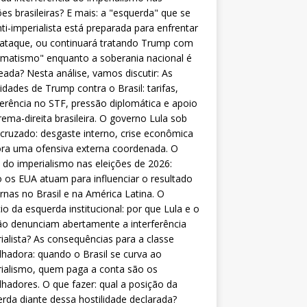
ões brasileiras? E mais: a "esquerda" que se
nti-imperialista está preparada para enfrentar
 ataque, ou continuará tratando Trump com
matismo" enquanto a soberania nacional é
eada? Nesta análise, vamos discutir: As
lidades de Trump contra o Brasil: tarifas,
ferência no STF, pressão diplomática e apoio
rema-direita brasileira. O governo Lula sob
cruzado: desgaste interno, crise econômica
ra uma ofensiva externa coordenada. O
 do imperialismo nas eleições de 2026:
os EUA atuam para influenciar o resultado
rnas no Brasil e na América Latina. O
cio da esquerda institucional: por que Lula e o
o denunciam abertamente a interferência
ialista? As consequências para a classe
lhadora: quando o Brasil se curva ao
ialismo, quem paga a conta são os
lhadores. O que fazer: qual a posição da
rda diante dessa hostilidade declarada?