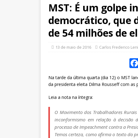
MST: É um golpe ins
democrático, que 
de 54 milhões de el
13 de maio de 2016
Carlos Frederico Len
Na tarde da última quarta (dia 12) o MST l
da presidenta eleita Dilma Rousseff com as
Leia a nota na íntegra:
O Movimento dos Trabalhadores Rurais 
inconformismo em relação à decisão do
processo de Impeachment contra a Presid
Temos certeza, como afirma o texto do 