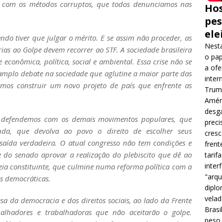
a com os métodos corruptos, que todos denunciamos nas
Hos
pes
ele
o tiver que julgar o mérito. E se assim não proceder, as
Nesta
rias ao Golpe devem recorrer ao STF. A sociedade brasileira
o pap
econômica, política, social e ambiental. Essa crise não se
a ofe
amplo debate na sociedade que aglutine a maior parte das
inter
armos construir um novo projeto de país que enfrente as
Trump
Améri
desga
a, defendemos com os demais movimentos populares, que
preci
da, que devolva ao povo o direito de escolher seus
cres
 saída verdadeira. O atual congresso não tem condições e
frent
e do senado aprovar a realização do plebiscito que dê ao
tarif
inter
ia constituinte, que culmine numa reforma política com a
"arqu
es democráticas.
diplo
velad
 da democracia e dos direitos sociais, ao lado da Frente
Brasi
balhadores e trabalhadoras que não aceitarão o golpe.
peso 