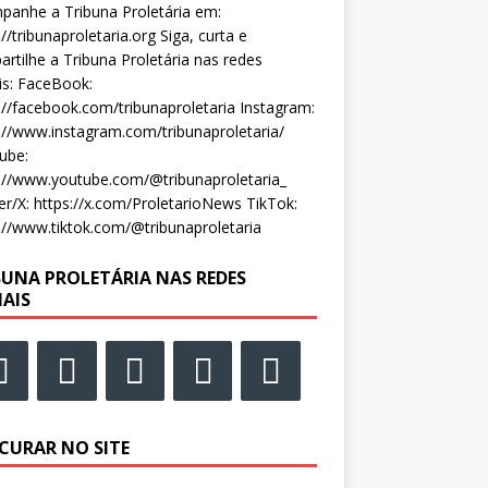
anhe a Tribuna Proletária em:
://tribunaproletaria.org Siga, curta e
rtilhe a Tribuna Proletária nas redes
is: FaceBook:
://facebook.com/tribunaproletaria Instagram:
://www.instagram.com/tribunaproletaria/
ube:
://www.youtube.com/@tribunaproletaria_
er/X: https://x.com/ProletarioNews TikTok:
://www.tiktok.com/@tribunaproletaria
BUNA PROLETÁRIA NAS REDES
IAIS
CURAR NO SITE