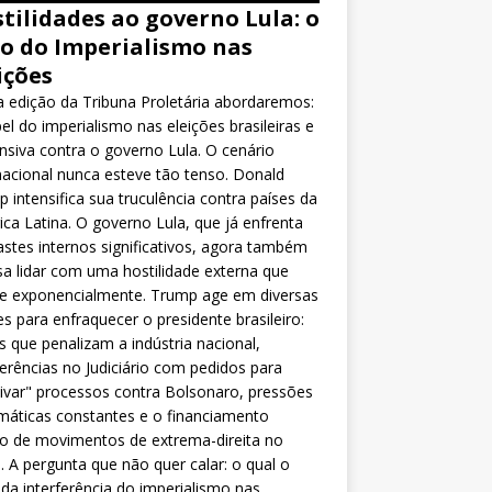
tilidades ao governo Lula: o
o do Imperialismo nas
ições
 edição da Tribuna Proletária abordaremos:
el do imperialismo nas eleições brasileiras e
nsiva contra o governo Lula. O cenário
nacional nunca esteve tão tenso. Donald
 intensifica sua truculência contra países da
ca Latina. O governo Lula, que já enfrenta
stes internos significativos, agora também
sa lidar com uma hostilidade externa que
ce exponencialmente. Trump age em diversas
es para enfraquecer o presidente brasileiro:
as que penalizam a indústria nacional,
ferências no Judiciário com pedidos para
ivar" processos contra Bolsonaro, pressões
máticas constantes e o financiamento
o de movimentos de extrema-direita no
l. A pergunta que não quer calar: o qual o
da interferência do imperialismo nas