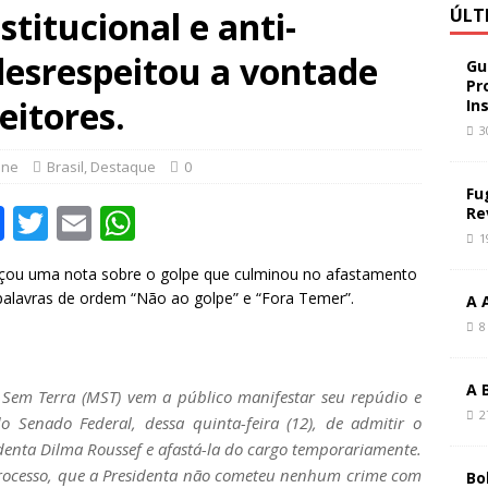
titucional e anti-
ÚLT
desrespeitou a vontade
Gu
Pr
eitores.
In
3
ine
Brasil
,
Destaque
0
Fu
F
T
E
W
Re
1
a
w
m
h
ançou uma nota sobre o golpe que culminou no afastamento
c
it
ai
at
 palavras de ordem “Não ao golpe” e “Fora Temer”.
A 
e
te
l
s
8
b
r
A
o
p
A 
Sem Terra (MST) vem a público manifestar seu repúdio e
2
o
p
 Senado Federal, dessa quinta-feira (12), de admitir o
enta Dilma Roussef e afastá-la do cargo temporariamente.
k
processo, que a Presidenta não cometeu nenhum crime com
Bo