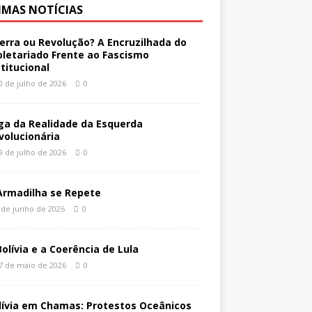
IMAS NOTÍCIAS
erra ou Revolução? A Encruzilhada do
oletariado Frente ao Fascismo
stitucional
0 de julho de 2026
0
ga da Realidade da Esquerda
volucionária
9 de julho de 2026
0
Armadilha se Repete
 de junho de 2026
0
Bolívia e a Coerência de Lula
7 de maio de 2026
0
lívia em Chamas: Protestos Oceânicos