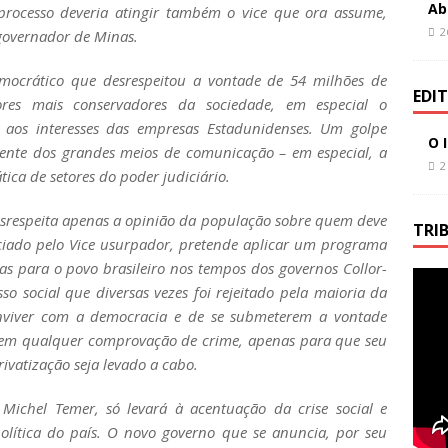
Ab
o processo deveria atingir também o vice que ora assume,
2
-governador de Minas.
democrático que desrespeitou a vontade de 54 milhões de
EDI
tores mais conservadores da sociedade, em especial o
e aos interesses das empresas Estadunidenses. Um golpe
O 
te dos grandes meios de comunicação – em especial, a
2
tica de setores do poder judiciário.
srespeita apenas a opinião da população sobre quem deve
TRI
ciado pelo Vice usurpador, pretende aplicar um programa
nças para o povo brasileiro nos tempos dos governos Collor-
so social que diversas vezes foi rejeitado pela maioria da
nviver com a democracia e de se submeterem a vontade
a sem qualquer comprovação de crime, apenas para que seu
rivatização seja levado a cabo.
 Michel Temer, só levará à acentuação da crise social e
olítica do país. O novo governo que se anuncia, por seu