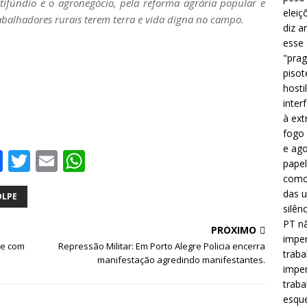
tifúndio e o agronegócio, pela reforma agrária popular e
eleiç
rabalhadores rurais terem terra e vida digna no campo.
diz a
esse
"prag
pisot
hosti
inter
à ext
fogo 
e ago
F
T
E
W
papel
a
w
m
h
como 
das u
c
it
ai
at
OLPE
silên
e
te
l
s
PT nã
PRÓXIMO
imper
b
r
A
pe com
Repressão Militar: Em Porto Alegre Policia encerra
traba
manifestação agredindo manifestantes.
o
p
imper
traba
o
p
esque